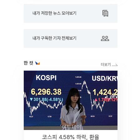
내가 저장한 뉴스 모아보기
내가 구독한 기자 전체보기
한 컷
코스피 4.58% 하락, 환율