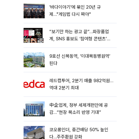
'바다이야기'에 묶인 20년 규
제…"게임법 다시 짜야"
“보기만 하는 광고 끝“…화장품업
계, SNS 홍보도 ‘참여형 콘텐츠’로
변모[K뷰티 라방戰]
9호선 신목동역, ‘이대목동병원역’
된다
레드캡투어, 2분기 매출 982억원…
역대 2분기 최대
中企업계, 정부 세제개편안에 공
감…“현장 목소리 반영 기대”
코오롱인더, 중간배당 50% 높인
다…주주환원 강화