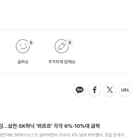
0
0
슬퍼요
추가취재 원해요
감…삼전·SK하닉 '와르르' 각각 6%·10%대 급락
삼성전자와 SK하이닉스가 급락하면서 지수가 4% 넘게 하락했다. 6일 한국거