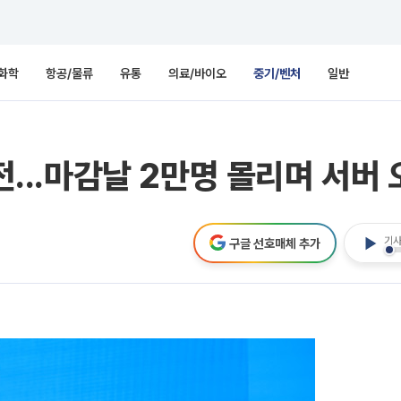
화학
항공/물류
유통
의료/바이오
중기/벤처
일반
도전...마감날 2만명 몰리며 서버
기사
구글 선호매체 추가