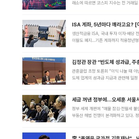
래소에 따르면 코스피 지수는 전 거래일 대
1.81% 내린 6478.75에 출발한 코
다. 이날 오전
ISA 계좌, 5년마다 깨라고요? 
생산적금융 ISA, 국내 투자 이자·배당
이월도 폐지…기존 계좌까지 적용청년형 
는 5년마다 계좌를 해지하라는 건가요?”
편을
김정관 장관 “반도체 성과급, 
관훈클럽 초청 토론회 “이익 나눌 때 아
도체 업계의 성과급 지급과 관련해 일정
최근 상법·자본시장법 개정으로 기업 지
세금 꺼낸 정부에…오세훈 서울시장
정부 세제 개편에 “매물 잠김·전월세 불
부동산 해법 전쟁이 본격화하고 있다. 
드를 꺼내자 서울시는 전·월세 부담만 
李 "폭염은 국가적 기후재난"…냉