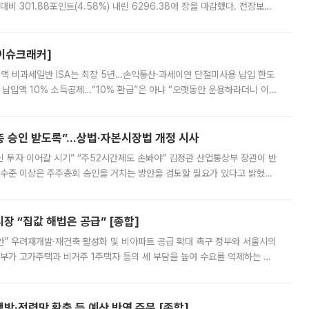
비 301.88포인트(4.58%) 내린 6296.38에 장을 마감했다. 전장보다
스피는 장중 한때 6550.94까지 오르기도 했으나 6238.32까지 밀리기도 했
[이슈크래커]
 전액 비과세일반 ISA는 최장 5년…손익통산·과세이연 단절미사용 납입 한도
납입액 10% 소득공제…“10% 환급”은 아냐 “오랫동안 운용하라더니 이제
 ‘만능 절세 통장’으로 불리는 개인종합자산관리계좌(ISA)가 두 갈래로 개
주총 승인 받도록”…상법·자본시장법 개정 시사
닌 투자 이어갈 시기” “주52시간제도 손봐야” 김정관 산업통상부 장관이 반
 수준 이상은 주주총회 승인을 거치는 방안을 검토할 필요가 있다고 밝혔다.
배구조와 주주권 강화 논의가 이어지는 가운데, 핵심 연구인력에 대한
 “집값 해법은 공급” [종합]
안” 우려재개발·재건축 활성화 및 비아파트 공급 확대 촉구 정부와 서울시의
정부가 고가주택과 비거주 1주택자 등의 세 부담을 높여 수요를 억제하는 카
키울 것이라며 세금이 아닌 공급이 근본적인 처방이라고 전면 반박했다.
방·전력망 확충 등 예산 반영 주문 [종합]