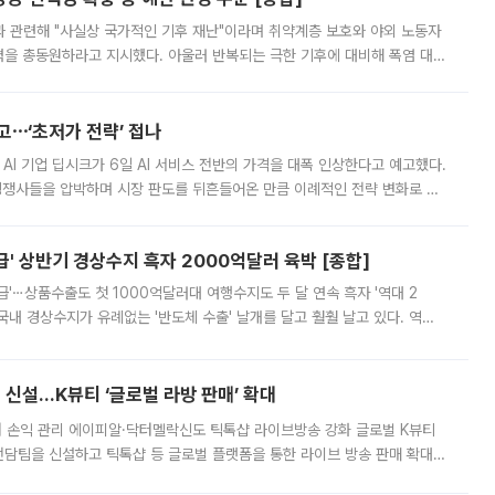
과 관련해 "사실상 국가적인 기후 재난"이라며 취약계층 보호와 야외 노동자
정력을 총동원하라고 지시했다. 아울러 반복되는 극한 기후에 대비해 폭염 대응
영하는 방안도 검토하라고 주문했다. 이 대통령은 이날 폭염·가뭄 대
예고⋯‘초저가 전략’ 접나
 AI 기업 딥시크가 6일 AI 서비스 전반의 가격을 대폭 인상한다고 예고했다.
 경쟁사들을 압박하며 시장 판도를 뒤흔들어온 만큼 이례적인 전략 변화로 평
 이날 공지를 통해 구체적인 인상 폭은 공개하지 않았지만 상당한 수
' 상반기 경상수지 흑자 2000억달러 육박 [종합]
급'⋯상품수출도 첫 1000억달러대 여행수지도 두 달 연속 흑자 '역대 2
국내 경상수지가 유례없는 '반도체 수출' 날개를 달고 훨훨 날고 있다. 역대
경상수지 뿐 아니라 상반기 경상수지 흑자도 2000억달러에 근접하며 사상 최
신설…K뷰티 ‘글로벌 라방 판매’ 확대
터 손익 관리 에이피알·닥터멜락신도 틱톡샵 라이브방송 강화 글로벌 K뷰티
담팀을 신설하고 틱톡샵 등 글로벌 플랫폼을 통한 라이브 방송 판매 확대에
급하는 데서 한발 더 나아가 방송 기획과 상품 구성, 출연자 섭외, 손익