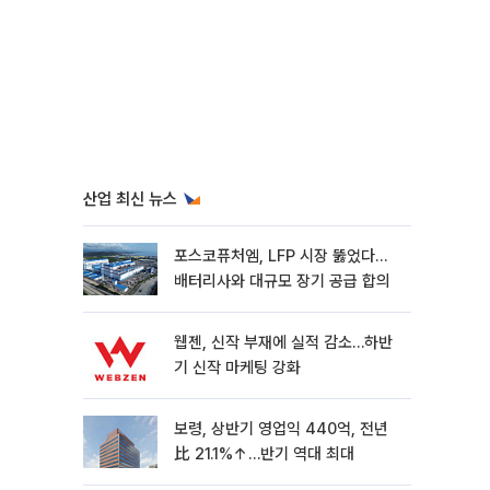
산업 최신 뉴스
포스코퓨처엠, LFP 시장 뚫었다…
배터리사와 대규모 장기 공급 합의
웹젠, 신작 부재에 실적 감소…하반
기 신작 마케팅 강화
보령, 상반기 영업익 440억, 전년
比 21.1%↑…반기 역대 최대