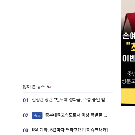
많이 본 뉴스
김정관 장관 “반도체 성과급, 주총 승인 받도록”…상법·자본시장법 개정 시사
01
중부내륙고속도로서 미상 폭발물 발견
02
속보
ISA 계좌, 5년마다 깨라고요? [이슈크래커]
03