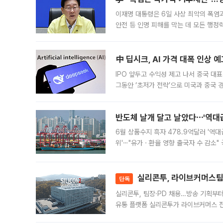
이재명 대통령은 6일 사상 최악의 폭염
안전 등 인명 피해를 막는 데 모든 행
인프라 확충 계획을 내년도 예산안에 반
中 딥시크, AI 가격 대폭 인상 
IPO 앞두고 수익성 제고 나서 중국 대표
그동안 ‘초저가 전략’으로 미국과 중국
가된다. 블룸버그통신에 따르면 딥시크는
반도체 날개 달고 날았다⋯'역대급
6월 상품수지 흑자 478.9억달러 '역대
위'⋯"유가ㆍ환율 영향 출국자 수 감소" 
급 수출 호조가 매달 이어지면서 6월 
대 기
실리콘투, 라이브커머스팀 
단독
실리콘투, 팀장·PD 채용…방송 기획부
유통 플랫폼 실리콘투가 라이브커머스 전
나섰다. 국내 화장품을 해외 유통망에 공