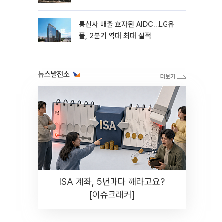
통신사 매출 효자된 AIDC…LG유
플, 2분기 역대 최대 실적
뉴스발전소
ISA 계좌, 5년마다 깨라고요?
[이슈크래커]