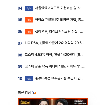
서울양양고속도로 이천터널 앞 사고 발생
04
속보
하마스 “네타냐후 합의안 거절, 총선 앞두고 시간 끌기”
05
단독
06
실리콘투, 라이브커머스팀 신설…K뷰티 ‘글로벌 판매망’ 확대[K뷰티 라방戰]
단독
LIG D&A, 천궁Ⅱ 수출에 2Q 영업익 29.5%↑…수주잔고 24.6조 [종합]
07
코스피 4.58% 하락, 환율 1420원대 [포토]
08
코스피 장중 낙폭 확대에 '매도 사이드카'…외인 2.8조'팔자'· 개인 3.1조 '사자'
09
중부내륙선 여주분기점 부근서 연이은 추돌사고 발생
10
속보
최신 영상