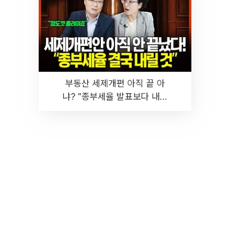
부동산 세제개편 아직 끝 아
냐? "종부세율 발표보다 내릴
것" 장기거주·양도세 전망 I 집
땅지성 I 김인만, 진미윤