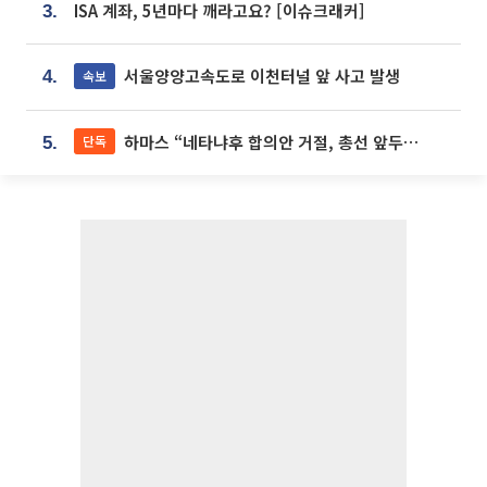
ISA 계좌, 5년마다 깨라고요? [이슈크래커]
3.
서울양양고속도로 이천터널 앞 사고 발생
속보
4.
하마스 “네타냐후 합의안 거절, 총선 앞두고 시간 끌기”
단독
5.