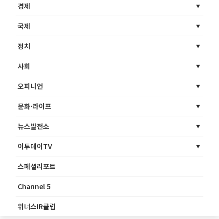
경제
국제
정치
사회
오피니언
문화·라이프
뉴스발전소
이투데이TV
스페셜리포트
Channel 5
위너스IR클럽