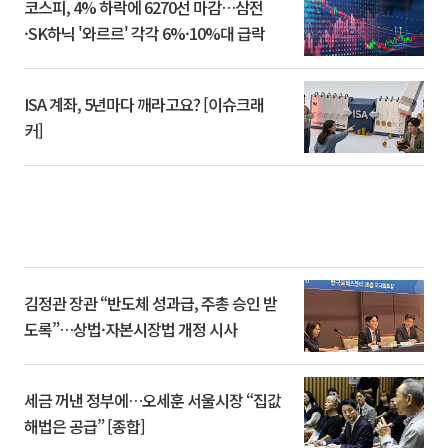
코스피, 4% 하락에 6270선 마감…삼전
·SK하닉 '와르르' 각각 6%·10%대 급락
ISA 계좌, 5년마다 깨라고요? [이슈크래
커]
김정관 장관 “반도체 성과급, 주총 승인 받
도록”…상법·자본시장법 개정 시사
세금 꺼낸 정부에…오세훈 서울시장 “집값
해법은 공급” [종합]