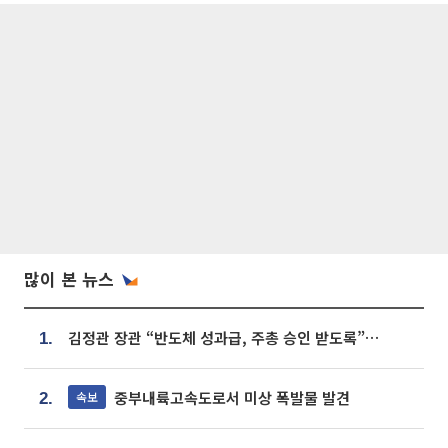
많이 본 뉴스
김정관 장관 “반도체 성과급, 주총 승인 받도록”…상법·자본시장법 개정 시사
1.
중부내륙고속도로서 미상 폭발물 발견
속보
2.