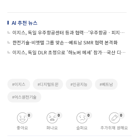
AI 추천 뉴스
이지스, 독일 우주항공센터 등과 협력…‘우주항공ㆍ피지컬 AI 적용 디지털 트윈 기술’ 공개
한전기술-비엣텔 그룹 맞손⋯베트남 SMR 협력 본격화
이지스, 독일 DLR 초청으로 '하노버 메세' 참가…국산 디지털 트윈 유럽 진출 본격화
#이지스
#디지털트윈
#인공지능
#베트남
#어스원천기술
0
0
0
0
좋아요
화나요
슬퍼요
추가취재 원해요