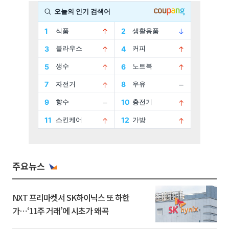
주요뉴스
NXT 프리마켓서 SK하이닉스 또 하한
가⋯‘11주 거래’에 시초가 왜곡