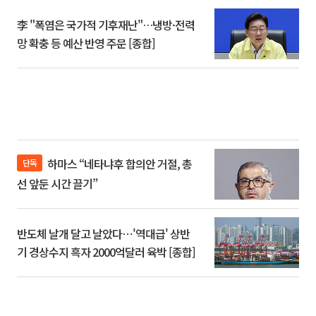
李 "폭염은 국가적 기후재난"…냉방·전력
망 확충 등 예산 반영 주문 [종합]
하마스 “네타냐후 합의안 거절, 총
단독
선 앞둔 시간 끌기”
반도체 날개 달고 날았다⋯'역대급' 상반
기 경상수지 흑자 2000억달러 육박 [종합]