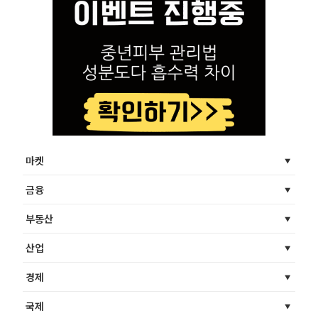
마켓
금융
부동산
산업
경제
국제