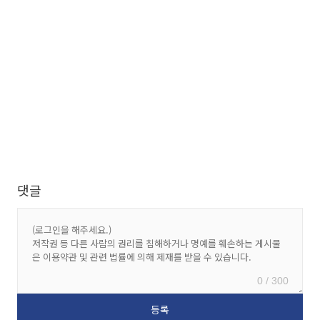
댓글
0 / 300