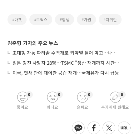
#마켓
#토픽스
#항셍
#가권
#자취안
김준형 기자의 주요 뉴스
초대형 자동 파라솔 수백개로 뙤약볕 틀어 막고⋯나라별 폭염 생존법
일본 강진 사망자 28명⋯TSMC "생산 재개까지 시간 필요해"
미국, 엿새 만에 대이란 공습 재개⋯국제유가 다시 급등
0
0
0
0
좋아요
화나요
슬퍼요
추가취재 원해요