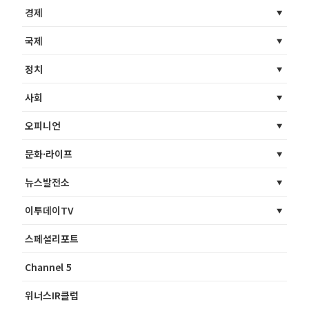
경제
국제
정치
사회
오피니언
문화·라이프
뉴스발전소
이투데이TV
스페셜리포트
Channel 5
위너스IR클럽