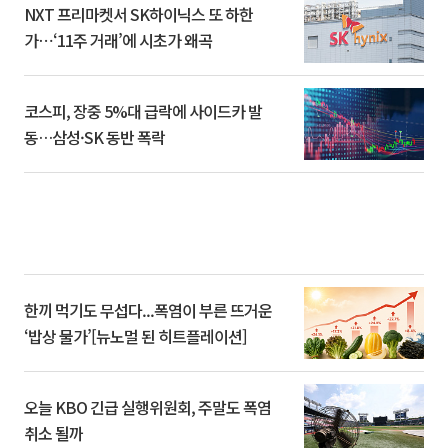
NXT 프리마켓서 SK하이닉스 또 하한
가⋯‘11주 거래’에 시초가 왜곡
코스피, 장중 5%대 급락에 사이드카 발
동…삼성·SK 동반 폭락
한끼 먹기도 무섭다...폭염이 부른 뜨거운
‘밥상 물가’[뉴노멀 된 히트플레이션]
오늘 KBO 긴급 실행위원회, 주말도 폭염
취소 될까