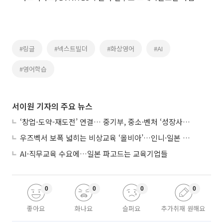
#링글
#넥스트빌더
#화상영어
#AI
#영어학습
서이원 기자의 주요 뉴스
‘창업-도약-재도전’ 연결… 중기부, 중소·벤처 ‘성장사다리’ 짓는다
우즈벡서 보폭 넓히는 비상교육 ‘올비아’…인니·일본 진출 타진
AI·직무교육 수요에…일본 파고드는 교육기업들
0
0
0
0
좋아요
화나요
슬퍼요
추가취재 원해요