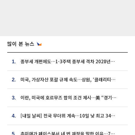
많이 본 뉴스
종부세 개편에도…1·3주택 종부세 격차 2028년부터 확대
1.
미국, 가상자산 포괄 규제 속도…상원, ‘클래리티법’ 9월 절차투표 추진
2.
이란, 미국에 호르무즈 합의 조건 제시…美 “경기 아직 안 끝나” [종합]
3.
[내일 날씨] 전국 무더위 계속…10일 낮 최고 34도 육박
4.
추미애가 페이스북서 네 번 재정을 말한 이유…7700억 추경 열쇠는 도의회에
5.