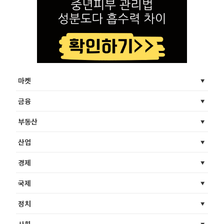
마켓
금융
부동산
산업
경제
국제
정치