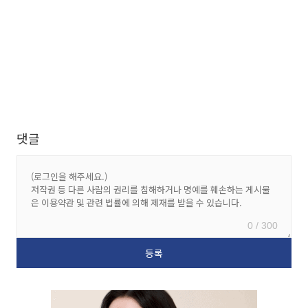
댓글
0 / 300