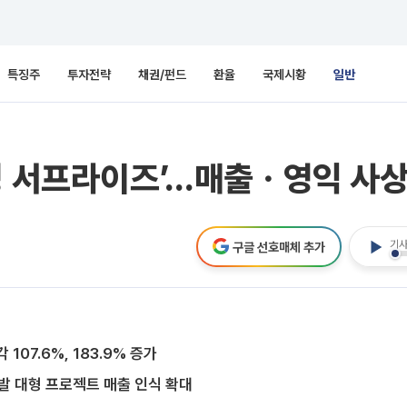
특징주
투자전략
채권/펀드
환율
국제시황
일반
닝 서프라이즈’…매출ㆍ영익 사상
기사
구글 선호매체 추가
07.6%, 183.9% 증가
 대형 프로젝트 매출 인식 확대