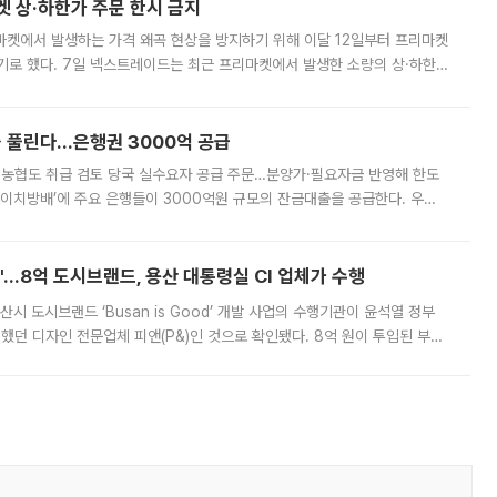
켓 상·하한가 주문 한시 금지
마켓에서 발생하는 가격 왜곡 현상을 방지하기 위해 이달 12일부터 프리마켓
기로 했다. 7일 넥스트레이드는 최근 프리마켓에서 발생한 소량의 상·하한
, 주문 오류로 인한 가격 급등락을 최소화하기 위한 비상 대응방안을 발표
 풀린다…은행권 3000억 공급
리·농협도 취급 검토 당국 실수요자 공급 주문…분양가·필요자금 반영해 한도
에이치방배’에 주요 은행들이 3000억원 규모의 잔금대출을 공급한다. 우리
하고 있어 향후 공급 규모가 늘어날 전망이다. 7일 금융권에 따르면 KB국
od'…8억 도시브랜드, 용산 대통령실 CI 업체가 수행
시 도시브랜드 ‘Busan is Good’ 개발 사업의 수행기관이 윤석열 정부
여했던 디자인 전문업체 피앤(P&)인 것으로 확인됐다. 8억 원이 투입된 부산
 부족과 디자인 정체성 논란에 휩싸였던 만큼, 사업 선정 과정과 결과물에