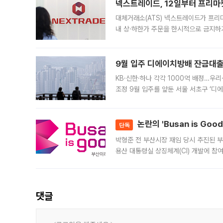
넥스트레이드, 12일부터 프리마
대체거래소(ATS) 넥스트레이드가 프리
내 상·하한가 주문을 한시적으로 금지하
가 체결 사례와 관련해 설명자료를 내고
9월 입주 디에이치방배 잔금대출
KB·신한·하나 각각 1000억 배정…우
조정 9월 입주를 앞둔 서울 서초구 ‘디
은행과 NH농협은행도 대출 취급을 검토
민은행
논란의 'Busan is Go
단독
박형준 전 부산시장 재임 당시 추진된 부산
용산 대통령실 상징체계(CI) 개발에 참
도시브랜드 사업이 공개 이후 시민 공감
댓글