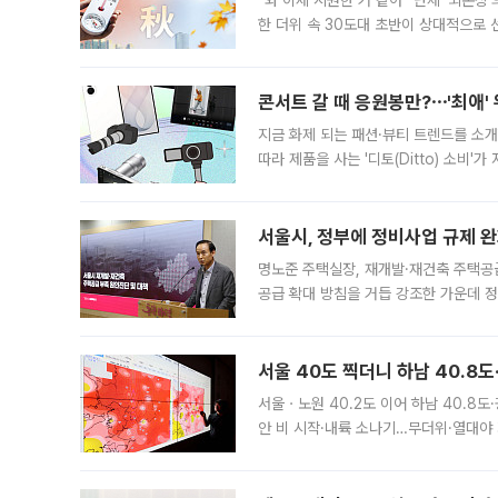
“와 이제 시원한 거 같아” 단체 ‘뇌손상
한 더위 속 30도대 초반이 상대적으로
지역에 있었습니다. 7월 말에는 서풍과
콘서트 갈 때 응원봉만?⋯'최애'
지금 화제 되는 패션·뷰티 트렌드를 소개
따라 제품을 사는 '디토(Ditto) 소비
어디일까요? 아이돌 콘서트 시작을 기다
서울시, 정부에 정비사업 규제 완화
명노준 주택실장, 재개발·재건축 주택공
공급 확대 방침을 거듭 강조한 가운데 정
면 반박하고 나섰다. 명노준 서울시 주택
서울 40도 찍더니 하남 40.8도
서울ㆍ노원 40.2도 이어 하남 40.8도
안 비 시작·내륙 소나기…무더위·열대야 
에서도 40도를 웃도는 기온이 관측됐다
의 극심한