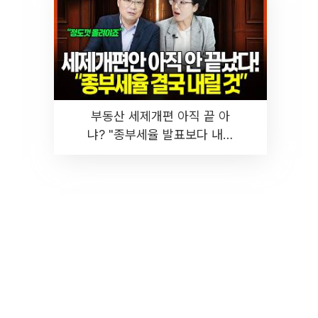
부동산 세제개편 아직 끝 아
냐? "종부세율 발표보다 내릴
것" 장기거주·양도세 전망 I 집
땅지성 I 김인만, 진미윤