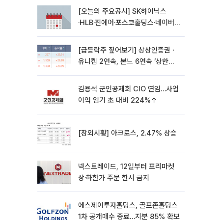
[오늘의 주요공시] SK하이닉스
·HLB·진에어·포스코홀딩스·네이버·
대우건설 등
[급등락주 짚어보기] 상상인증권ㆍ
유니켐 2연속, 본느 6연속 ‘상한
가’⋯M&A 훈풍 분 증시
김용석 군인공제회 CIO 연임…사업
이익 임기 초 대비 224%↑
[장외시황] 아크로스, 2.47% 상승
넥스트레이드, 12일부터 프리마켓
상·하한가 주문 한시 금지
에스제이투자홀딩스, 골프존홀딩스
1차 공개매수 종료…지분 85% 확보