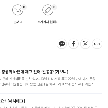
0
0
슬퍼요
추가취재 원해요
…정상화 바쁜데 재고 없어 ‘발동동’[가보니]
준비 신선식품 등 순차 입고…13일 정식 개장 목표 22일 만에 다시 문을
오전부터 직원들은 비어 있는 진열대를 채우느라 바쁘게 움직였다. 계란과
리를 잡기 시작했지만, 매장 곳곳엔 여전히 텅 빈 매대가 먼저 눈에 들어왔
까요? [해시태그]