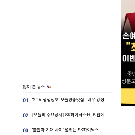
많이 본 뉴스
'2TV 생생정보' 오늘방송맛집- 배우 강성진 단골! 쌀국수ㆍ푸팟퐁 커리 맛집 '블○○○'
01
[오늘의 주요공시] SK하이닉스·HLB·진에어·포스코홀딩스·네이버·대우건설 등
02
'불안과 기대 사이' 널뛰는 SK하이닉스…증권가 "HBM4·LTA 기반 펀터멘털 견고"
03