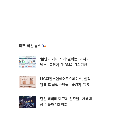
마켓 최신 뉴스
'불안과 기대 사이' 널뛰는 SK하이
닉스…증권가 "HBM4·LTA 기반 펀
터멘털 견고"
LIG디펜스앤에어로스페이스, 실적
발표 후 급락→반등⋯증권가 “28년
까지 튼튼”
단일 레버리지 규제 일주일…거래대
금 이틀째 1조 하회