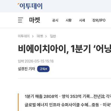
마켓
공시
시황
시세
장외/IPO
이투데이
마켓
일반
비에이치아이, 1분기 ‘어
입력 2026-05-15 15:18
설경진 기자
구독
1분기 매출 2808억ㆍ영익 353억 기록…전년比 각각 1
글로벌 에너지 인프라 슈퍼사이클 수혜…중동ㆍ미국발