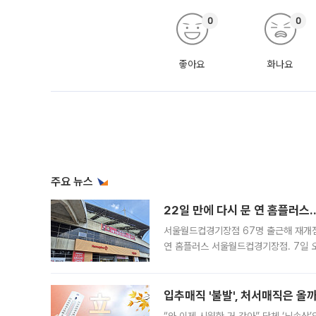
0
0
좋아요
화나요
주요 뉴스
22일 만에 다시 문 연 홈플러스
서울월드컵경기장점 67명 출근해 재개점 
연 홈플러스 서울월드컵경기장점. 7일 
우유, 과일 같은 신선식품이 차근차근 자
입추매직 '불발', 처서매직은 올