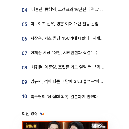
'나혼산' 류혜영, 고경표와 16년산 우정…"자취방서 부모님과 마주쳐"
04
더보이즈 선우, 영훈 이어 개인 활동 돌입⋯앳에어리어와 전속계약
05
서장훈, 서초 빌딩 450억에 내놨다⋯시세차익은
06
이재준 시장 "정전, 시민안전과 직결"…수원시 비상대응체계 가동
07
'차쥐뿔' 이준영, 포켓몬 카드 열혈 팬⋯"리셀러 처단할 것"
08
김규원, 격이 다른 미담에 SNS 들썩⋯"아이 속옷 빨고 졸업식도 참석"
09
10
축구협회 '성 접대 의혹' 일본까지 번졌다…日 심판 실명 공개
최신 영상