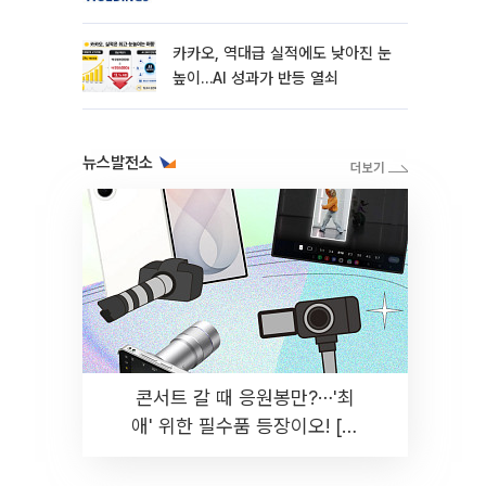
카카오, 역대급 실적에도 낮아진 눈
높이…AI 성과가 반등 열쇠
뉴스발전소
콘서트 갈 때 응원봉만?⋯'최
애' 위한 필수품 등장이오! [솔
드아웃]