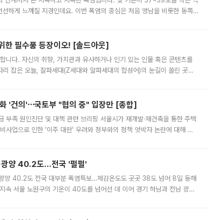
’의 단계까지 온 지독하고 지독한 폭염입니다. 낮 기온이 37~39도를 찍는 극
 선선하게 느껴질 지경인데요. 이번 폭염의 중심은 처음 영남을 비롯한 동쪽
 북서풍이 산맥을 넘어 영남 쪽으로 내려오면서 뜨겁고 건조해졌는데요.
 위한 필수품 등장이오! [솔드아웃]
합니다. 자신의 취향, 가치관과 유사하거나 인기 있는 인물 혹은 콘텐츠를
'가 자리 잡은 오늘, 잘파세대(Z세대와 알파세대의 합성어)의 눈길이 쏠린 곳은
리는 공연장. 응원봉만큼이나 눈에 띄는 게 있습니다. 공연이 시작되기
 '건의'⋯국토부 "협의 중" 입장만 [종합]
급 부족 원인진단 및 대책 관련 브리핑 서울시가 재개발·재건축을 통한 주택
비사업으로 인한 '이주 대란' 우려와 정부와의 정책 엇박자 논란에 대해 정
실장은 2031년까지 31만 가구 착공 목표에 차질이 없다는 입장이나,
·광양 40.2도…전국 '펄펄'
·광양 40.2도 전국 대부분 폭염특보…체감온도도 곳곳 38도 넘어 8일 동해
지속 서울 노원구의 기온이 40도를 넘어선 데 이어 경기 하남과 전남 광양
. 전국 대부분 지역에 폭염특보가 내려진 가운데 곳곳에서 39~40도 안팎