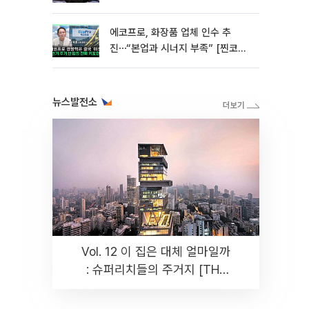
에코프로, 화장품 업체 인수 추
진⋯“본업과 시너지 부족” [찐코노
미]
뉴스발전소
Vol. 12 이 집은 대체 얼마일까
: 슈퍼리치들의 주거지 [THE
RARE]