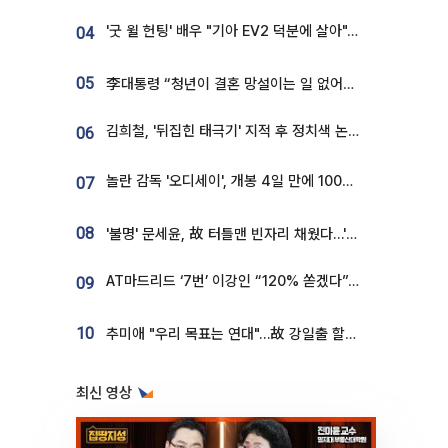
'굿 윌 헌팅' 배우 "기아 EV2 덕분에 살아"…교통사고 후 안전성 극찬
04
05
李대통령 “청년이 결혼 망설이는 일 없어야...제도상 불이익 조사”
김희철, '뒤집힌 태극기' 지적 후 정치색 논란…"좌우 떠나 우리나라 국기"
06
놀란 감독 '오디세이', 개봉 4일 만에 100만 돌파⋯'왕사남' 보다 빠르다
07
08
'불명' 문세윤, 故 터틀맨 빈자리 채웠다…'거북이' 눈물의 최종 우승
AT마드리드 ‘7번’ 이강인 “120% 쏟겠다”⋯시메오네 감독 “필요한 선수”
09
10
추미애 "우리 목표는 연대"…故 강일출 할머니 흉상 제막
최신 영상