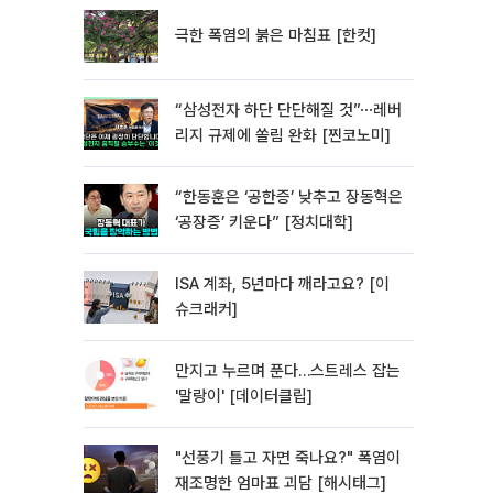
극한 폭염의 붉은 마침표 [한컷]
“삼성전자 하단 단단해질 것”⋯레버
리지 규제에 쏠림 완화 [찐코노미]
“한동훈은 ‘공한증’ 낮추고 장동혁은
‘공장증’ 키운다” [정치대학]
ISA 계좌, 5년마다 깨라고요? [이
슈크래커]
만지고 누르며 푼다…스트레스 잡는
'말랑이' [데이터클립]
"선풍기 틀고 자면 죽나요?" 폭염이
재조명한 엄마표 괴담 [해시태그]