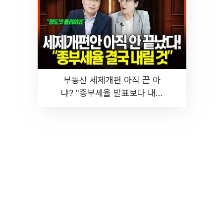
부동산 세제개편 아직 끝 아
냐? "종부세율 발표보다 내릴
것" 장기거주·양도세 전망 I 집
땅지성 I 김인만, 진미윤