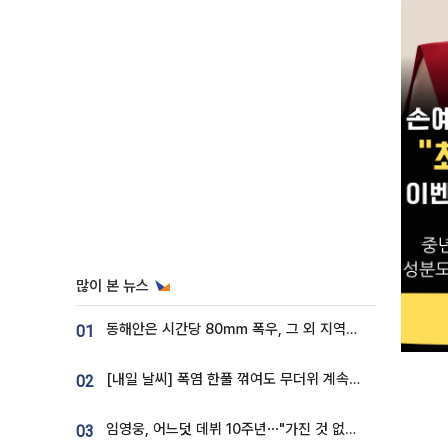
많이 본 뉴스
동해안은 시간당 80㎜ 폭우, 그 외 지역은 폭염…‘극과 극 날씨’
01
[내일 날씨] 폭염 한풀 꺾여도 무더위 계속⋯동해안 이틀 연속 비
02
임영웅, 어느덧 데뷔 10주년⋯"가진 것 없던 시절, 내 앞엔 20명의 팬뿐"
03