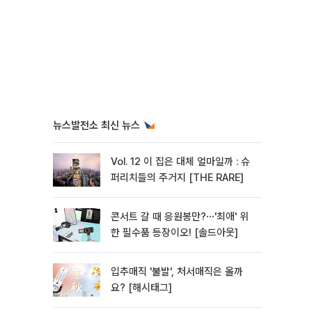
뉴스발전소 최신 뉴스
Vol. 12 이 집은 대체 얼마일까 : 슈
퍼리치들의 주거지 [THE RARE]
콘서트 갈 때 응원봉만?⋯'최애' 위
한 필수품 등장이오! [솔드아웃]
입추매직 '불발', 처서매직은 올까
요? [해시태그]