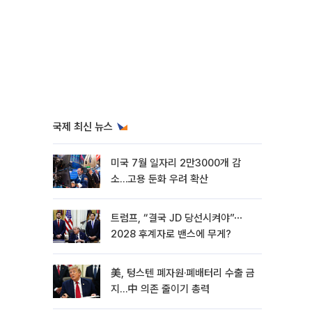
국제 최신 뉴스
미국 7월 일자리 2만3000개 감
소…고용 둔화 우려 확산
트럼프, “결국 JD 당선시켜야”⋯
2028 후계자로 밴스에 무게?
美, 텅스텐 폐자원·폐배터리 수출 금
지…中 의존 줄이기 총력