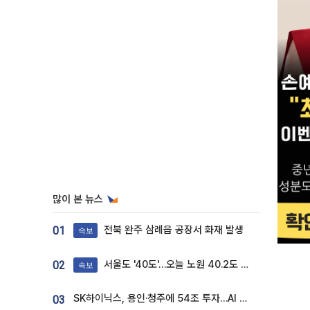
많이 본 뉴스
전북 완주 삼례읍 공장서 화재 발생
01
속보
서울도 '40도'…오늘 노원 40.2도 기록
02
속보
SK하이닉스, 용인·청주에 54조 투자…AI 메모리 생산기지 키운다
03