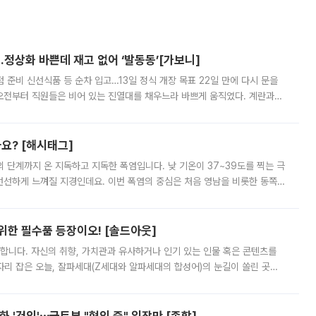
…정상화 바쁜데 재고 없어 ‘발동동’[가보니]
준비 신선식품 등 순차 입고…13일 정식 개장 목표 22일 만에 다시 문을
오전부터 직원들은 비어 있는 진열대를 채우느라 바쁘게 움직였다. 계란과
리를 잡기 시작했지만, 매장 곳곳엔 여전히 텅 빈 매대가 먼저 눈에 들어왔
까요? [해시태그]
’의 단계까지 온 지독하고 지독한 폭염입니다. 낮 기온이 37~39도를 찍는 극
 선선하게 느껴질 지경인데요. 이번 폭염의 중심은 처음 영남을 비롯한 동쪽
 북서풍이 산맥을 넘어 영남 쪽으로 내려오면서 뜨겁고 건조해졌는데요.
 위한 필수품 등장이오! [솔드아웃]
합니다. 자신의 취향, 가치관과 유사하거나 인기 있는 인물 혹은 콘텐츠를
'가 자리 잡은 오늘, 잘파세대(Z세대와 알파세대의 합성어)의 눈길이 쏠린 곳은
리는 공연장. 응원봉만큼이나 눈에 띄는 게 있습니다. 공연이 시작되기