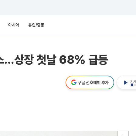
아시아
유럽/중동
스…상장 첫날 68% 급등
기사
구글 선호매체 추가