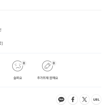
인
합]
0
0
슬퍼요
추가취재 원해요