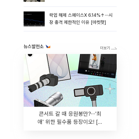
락업 해제 스페이스X 6.14%↑⋯시
장 충격 제한적인 이유 [마켓핫]
뉴스발전소
콘서트 갈 때 응원봉만?⋯'최
애' 위한 필수품 등장이오! [솔
드아웃]