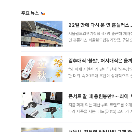
주요 뉴스
22일 만에 다시 문 연 홈플러스
서울월드컵경기장점 67명 출근해 재개점 
연 홈플러스 서울월드컵경기장점. 7일 
우유, 과일 같은 신선식품이 차근차근 자
입추매직 '불발', 처서매직은 올
“와 이제 시원한 거 같아” 단체 ‘뇌손상
한 더위 속 30도대 초반이 상대적으로
지역에 있었습니다. 7월 말에는 서풍과
콘서트 갈 때 응원봉만?⋯'최애'
지금 화제 되는 패션·뷰티 트렌드를 소개
따라 제품을 사는 '디토(Ditto) 소비
어디일까요? 아이돌 콘서트 시작을 기다