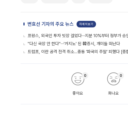
변효선 기자의 주요 뉴스
자세히보기
프랑스, 외국인 투자 빗장 걸었다⋯지분 10%부터 정부가 승
"다신 국장 안 한다"⋯'카지노' 된 韓증시, 개미들 떠난다
트럼프, 이란 공격 전격 취소…중동 ‘파국의 주말’ 피했다 [종
0
0
좋아요
화나요