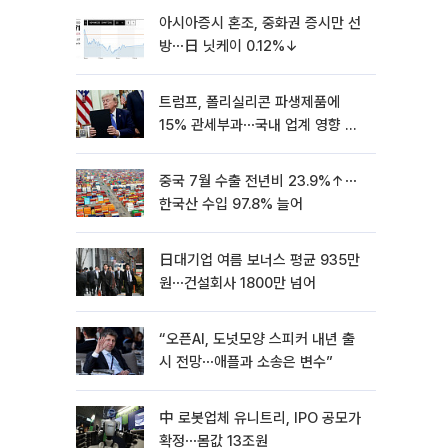
아시아증시 혼조, 중화권 증시만 선
방⋯日 닛케이 0.12%↓
트럼프, 폴리실리콘 파생제품에
15% 관세부과⋯국내 업계 영향 촉
각 [종합]
중국 7월 수출 전년비 23.9%↑⋯
한국산 수입 97.8% 늘어
日대기업 여름 보너스 평균 935만
원⋯건설회사 1800만 넘어
“오픈AI, 도넛모양 스피커 내년 출
시 전망⋯애플과 소송은 변수”
中 로봇업체 유니트리, IPO 공모가
확정⋯몸값 13조원