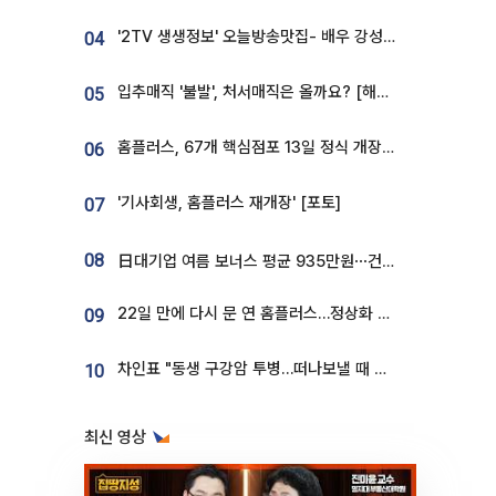
'2TV 생생정보' 오늘방송맛집- 배우 강성진 단골! 쌀국수ㆍ푸팟퐁 커리 맛집 '블○○○'
04
입추매직 '불발', 처서매직은 올까요? [해시태그]
05
홈플러스, 67개 핵심점포 13일 정식 개장…영업 재개 속도
06
'기사회생, 홈플러스 재개장' [포토]
07
08
日대기업 여름 보너스 평균 935만원⋯건설회사 1800만 넘어
22일 만에 다시 문 연 홈플러스…정상화 바쁜데 재고 없어 ‘발동동’[가보니]
09
차인표 "동생 구강암 투병…떠나보낼 때 가장 힘들었다”
10
최신 영상