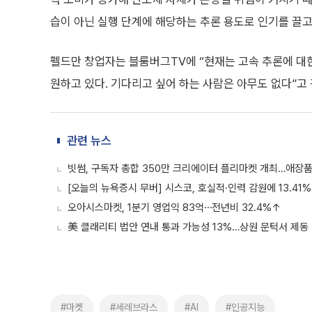
습이 아닌 실행 단계에 해당하는 추론 용도로 인기를 끌고
펠드만 창업자는 블룸버그TV에 “현재는 고속 추론에 대한
원하고 있다. 기다리고 싶어 하는 사람은 아무도 없다”고
관련 뉴스
빗썸, 구독자 총합 350만 크리에이터 플리마켓 개최…애장
[오늘의 뉴욕증시 무버] 시스코, 호실적·인력 감원에 13.41
오아시스마켓, 1분기 영업익 83억⋯전년비 32.4%↑
美 클래리티 법안 연내 통과 가능성 13%…상원 문턱서 제동
#마켓
#세레브라스
#AI
#인공지능