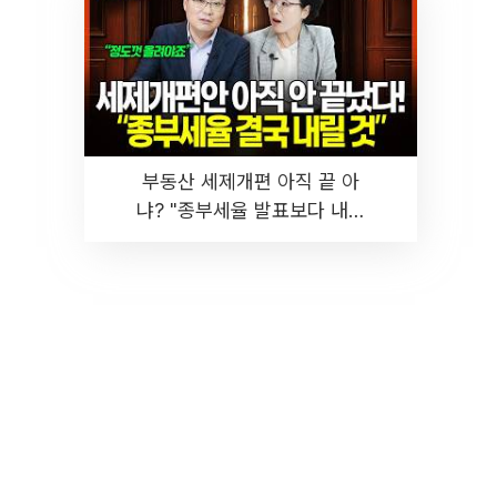
부동산 세제개편 아직 끝 아
냐? "종부세율 발표보다 내릴
것" 장기거주·양도세 전망 I 집
땅지성 I 김인만, 진미윤