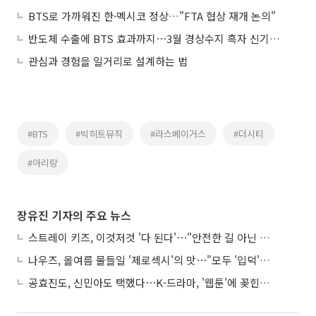
BTS로 가까워진 한·멕시코 정상…"FTA 협상 재개 논의"
반도체 수출에 BTS 효과까지⋯3월 경상수지 흑자 신기록 다시 썼다
관심과 경험을 일거리로 설계하는 법
#BTS
#빅히트뮤직
#라스베이거스
#더시티
#아리랑
장유진 기자의 주요 뉴스
스트레이 키즈, 이것저것 '다 된다'⋯"안전한 길 아닌 도전이 재밌어"
나우즈, 올여름 물들일 '제로섹시'의 맛⋯"모두 '입덕'시킬 것"
공효진도, 신민아도 택했다⋯K-드라마, '웹툰'에 꽂힌 이유