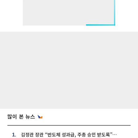
많이 본 뉴스
김정관 장관 “반도체 성과급, 주총 승인 받도록”…상법·자본시장법 개정 시사
1.