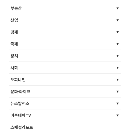
부동산
산업
경제
국제
정치
사회
오피니언
문화·라이프
뉴스발전소
이투데이TV
스페셜리포트