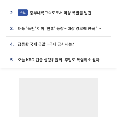
중부내륙고속도로서 미상 폭발물 발견
속보
2.
태풍 '돌핀' 이어 '찬홈' 등장…예상 경로에 한국 '한숨'
3.
급등한 국제 금값…국내 금시세는?
4.
오늘 KBO 긴급 실행위원회, 주말도 폭염취소 될까
5.