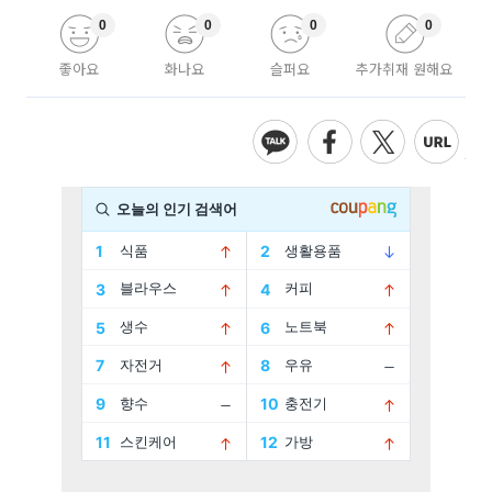
0
0
0
0
좋아요
화나요
슬퍼요
추가취재 원해요