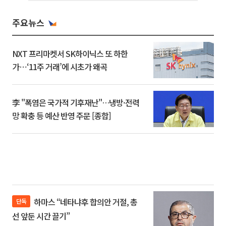
주요뉴스
NXT 프리마켓서 SK하이닉스 또 하한
가⋯‘11주 거래’에 시초가 왜곡
李 "폭염은 국가적 기후재난"…냉방·전력
망 확충 등 예산 반영 주문 [종합]
하마스 “네타냐후 합의안 거절, 총
단독
선 앞둔 시간 끌기”