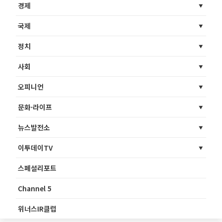
경제
국제
정치
사회
오피니언
문화·라이프
뉴스발전소
이투데이TV
스페셜리포트
Channel 5
위너스IR클럽