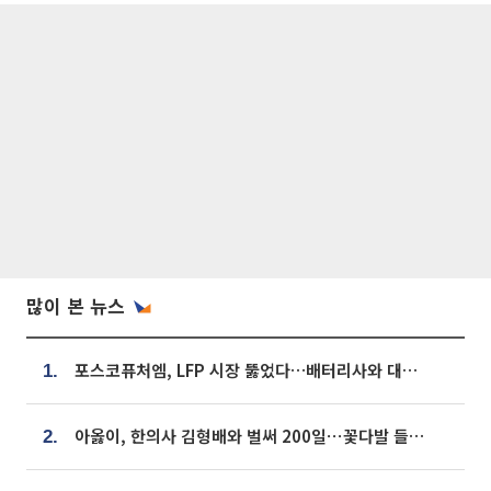
많이 본 뉴스
포스코퓨처엠, LFP 시장 뚫었다…배터리사와 대규모 장기 공급 합의
1.
아옳이, 한의사 김형배와 벌써 200일⋯꽃다발 들고 "프러포즈 아냐"
2.