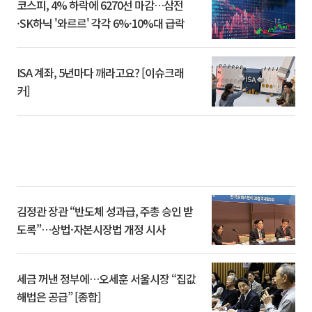
코스피, 4% 하락에 6270선 마감…삼전
·SK하닉 '와르르' 각각 6%·10%대 급락
ISA 계좌, 5년마다 깨라고요? [이슈크래
커]
김정관 장관 “반도체 성과급, 주총 승인 받
도록”…상법·자본시장법 개정 시사
세금 꺼낸 정부에…오세훈 서울시장 “집값
해법은 공급” [종합]