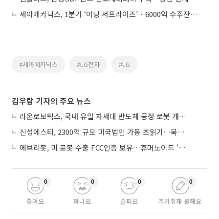
세아메카닉스, 1분기 ‘어닝 서프라이즈’…6000억 수주잔고 본격 출하 개시
#세아메카닉스
#LG전자
#LG
김우람 기자의 주요 뉴스
라온로보틱스, 국내 유일 차세대 반도체 공정 로봇 개발 ‘고객사 테스트 진행’
신성에스티, 2300억 규모 미국법인 가동 초읽기…북미 ESS 공략 본격화
에브리봇, 미 로봇 수출 FCC인증 보유…휴머노이드 ‘AI 두뇌’ 탑재 속도
0
0
0
0
좋아요
화나요
슬퍼요
추가취재 원해요