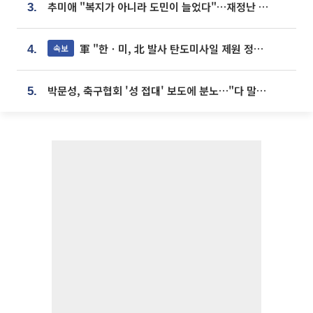
추미애 "복지가 아니라 도민이 늘었다"…재정난 책임론 정면돌파
3.
軍 "한ㆍ미, 北 발사 탄도미사일 제원 정밀분석 중"
속보
4.
박문성, 축구협회 '성 접대' 보도에 분노…"다 말아먹으려고 작정했나"
5.