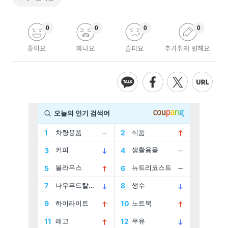
0
0
0
0
좋아요
화나요
슬퍼요
추가취재 원해요