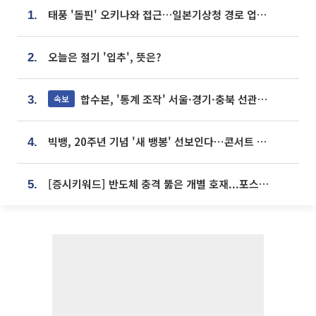
태풍 '돌핀' 오키나와 접근…일본기상청 경로 업데이트
1.
오늘은 절기 '입추', 뜻은?
2.
합수본, '통계 조작' 서울·경기·충북 선관위 등 추가 압수수색
속보
3.
빅뱅, 20주년 기념 '새 뱅봉' 선보인다⋯콘서트 앞두고 팝업 개최
4.
[증시키워드] 반도체 충격 뚫은 개별 호재...포스코퓨처엠·에코프로·한화솔루션 '눈길'
5.