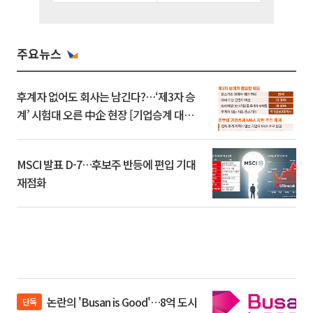
주요뉴스
후계자 없어도 회사는 남긴다?…‘제3자 승
계’ 시험대 오른 中企 현장 [기업승계 대전
환]
MSCI 발표 D-7…후보주 반등에 편입 기대
재점화
논란의 'Busan is Good'…8억 도시
단독