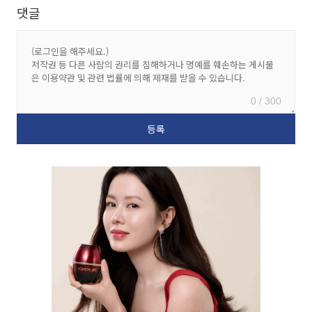
댓글
0 / 300