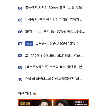
동해안은 시간당 80㎜ 폭우, 그 외 지역은 폭염…‘극과 극 날씨’
04
뉴욕증시, 연준 금리인상 기대감 꺾이자 상승...S&P500 사상 최고치 [종합]
05
SK하이닉스, 분기배당 375원 확정…주주환원책 9월로 앞당겨 발표
06
뉴욕증시, 상승...나스닥 1.3% ↑
07
속보
08
美 ‘232조 하이브리드 제재’ 임박…K-태양광, 불확실성 털고 날개 다나
[베스트&워스트] 코스닥 10% 급반등…본느, 최대주주 변경 기대에 270% 폭등
09
효율·AI 더했다…더 강하고 알뜰해진 ‘더 뉴 그랜저 하이브리드’ [ET의 모빌리티]
10
최신 영상