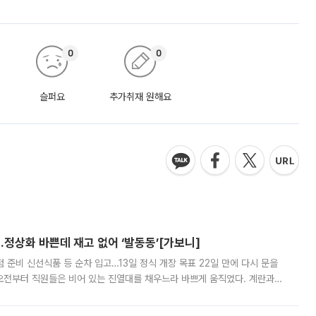
0
0
슬퍼요
추가취재 원해요
…정상화 바쁜데 재고 없어 ‘발동동’[가보니]
준비 신선식품 등 순차 입고…13일 정식 개장 목표 22일 만에 다시 문을
오전부터 직원들은 비어 있는 진열대를 채우느라 바쁘게 움직였다. 계란과
리를 잡기 시작했지만, 매장 곳곳엔 여전히 텅 빈 매대가 먼저 눈에 들어왔