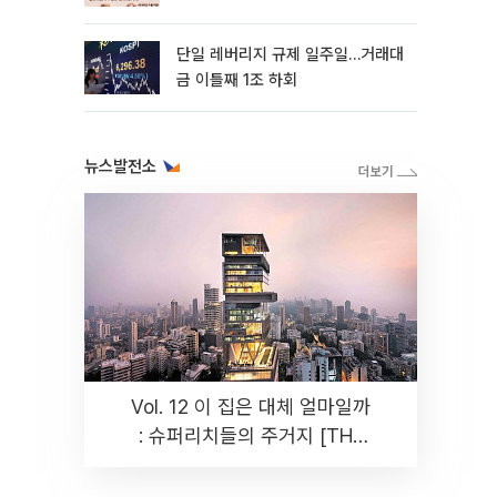
까지 튼튼”
단일 레버리지 규제 일주일…거래대
금 이틀째 1조 하회
뉴스발전소
Vol. 12 이 집은 대체 얼마일까
: 슈퍼리치들의 주거지 [THE
RARE]