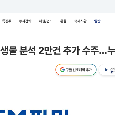
특징주
투자전략
채권/펀드
환율
국제시황
일반
미생물 분석 2만건 추가 수주…
기사
구글 선호매체 추가