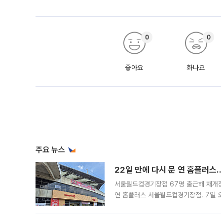
0
0
좋아요
화나요
주요 뉴스
22일 만에 다시 문 연 홈플러스
서울월드컵경기장점 67명 출근해 재개점 
연 홈플러스 서울월드컵경기장점. 7일 
우유, 과일 같은 신선식품이 차근차근 자