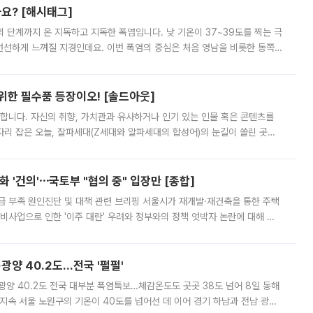
까요? [해시태그]
’의 단계까지 온 지독하고 지독한 폭염입니다. 낮 기온이 37~39도를 찍는 극
 선선하게 느껴질 지경인데요. 이번 폭염의 중심은 처음 영남을 비롯한 동쪽
 북서풍이 산맥을 넘어 영남 쪽으로 내려오면서 뜨겁고 건조해졌는데요.
 위한 필수품 등장이오! [솔드아웃]
합니다. 자신의 취향, 가치관과 유사하거나 인기 있는 인물 혹은 콘텐츠를
'가 자리 잡은 오늘, 잘파세대(Z세대와 알파세대의 합성어)의 눈길이 쏠린 곳은
리는 공연장. 응원봉만큼이나 눈에 띄는 게 있습니다. 공연이 시작되기
 '건의'⋯국토부 "협의 중" 입장만 [종합]
급 부족 원인진단 및 대책 관련 브리핑 서울시가 재개발·재건축을 통한 주택
비사업으로 인한 '이주 대란' 우려와 정부와의 정책 엇박자 논란에 대해 정
실장은 2031년까지 31만 가구 착공 목표에 차질이 없다는 입장이나,
·광양 40.2도…전국 '펄펄'
·광양 40.2도 전국 대부분 폭염특보…체감온도도 곳곳 38도 넘어 8일 동해
지속 서울 노원구의 기온이 40도를 넘어선 데 이어 경기 하남과 전남 광양