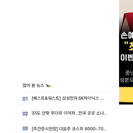
많이 본 뉴스
[베스트&워스트] 삼성전자·SK하이닉스 밀린 한 주…상상인증권은 85% 급등
01
35도 안팎 무더위 이어져…전국 곳곳 소나기 [오늘 날씨]
02
03
[주간증시전망] 다음주 코스피 6000~7000⋯“外人 수급은 정책이 변수”