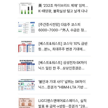
美 ‘232조 하이브리드 제재’ 임박…
K-태양광, 불확실성 털고 날개 다나
[주간증시전망] 다음주 코스피
6000~7000⋯“外人 수급은 정책
이 변수”
[베스트&워스트] 코스닥 10% 급반
등…본느, 최대주주 변경 기대에
270% 폭등
[베스트&워스트] 삼성전자·SK하이
닉스 밀린 한 주…상상인증권은
85% 급등
'불안과 기대 사이' 널뛰는 SK하이
닉스…증권가 "HBM4·LTA 기반 펀
터멘털 견고"
LIG디펜스앤에어로스페이스, 실적
발표 후 급락→반등⋯증권가 “28년