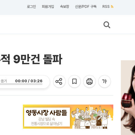
로그인
회원가입
속보창
신문/PDF 구독
RSS
누적 9만건 돌파
00:00 / 03:26
 듣기