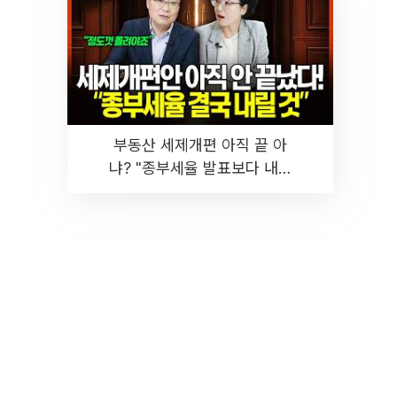
부동산 세제개편 아직 끝 아
냐? "종부세율 발표보다 내릴
것" 장기거주·양도세 전망 I 집
땅지성 I 김인만, 진미윤