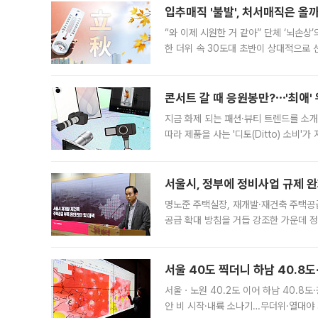
입추매직 '불발', 처서매직은 올
“와 이제 시원한 거 같아” 단체 ‘뇌손상
한 더위 속 30도대 초반이 상대적으로
지역에 있었습니다. 7월 말에는 서풍과
콘서트 갈 때 응원봉만?⋯'최애'
지금 화제 되는 패션·뷰티 트렌드를 소개
따라 제품을 사는 '디토(Ditto) 소비
어디일까요? 아이돌 콘서트 시작을 기다
서울시, 정부에 정비사업 규제 완화
명노준 주택실장, 재개발·재건축 주택공
공급 확대 방침을 거듭 강조한 가운데 정
면 반박하고 나섰다. 명노준 서울시 주택
서울 40도 찍더니 하남 40.8도
서울ㆍ노원 40.2도 이어 하남 40.8도
안 비 시작·내륙 소나기…무더위·열대야 