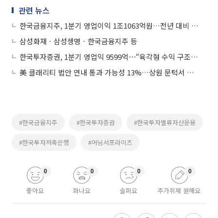
관련 뉴스
한국금융지주, 1분기 영업이익 1조1063억원…전년 대비 108.9%↑
삼성화재ㆍ삼성생명ㆍ한국금융지주 등
한국투자증권, 1분기 영업익 9599억⋯“육각형 수익 구조 기반 성장 고도화”
美 클래리티 법안 연내 통과 가능성 13%…상원 문턱서 제동
#한국금융지주
#한국투자증권
#한국투자밸류자산운용
#한국투자저축은행
#어닝서프라이즈
0
0
0
0
좋아요
화나요
슬퍼요
추가취재 원해요