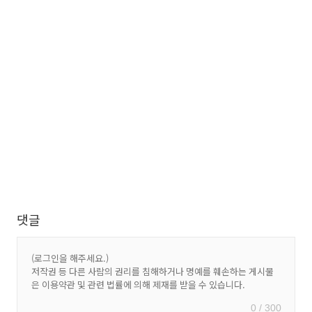
댓글
0 / 300