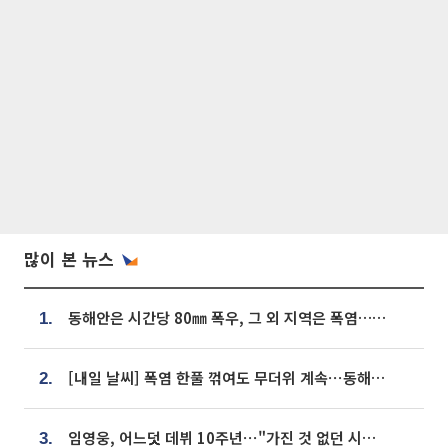
많이 본 뉴스
동해안은 시간당 80㎜ 폭우, 그 외 지역은 폭염…‘극과 극 날씨’
1.
[내일 날씨] 폭염 한풀 꺾여도 무더위 계속⋯동해안 이틀 연속 비
2.
임영웅, 어느덧 데뷔 10주년⋯"가진 것 없던 시절, 내 앞엔 20명의 팬뿐"
3.