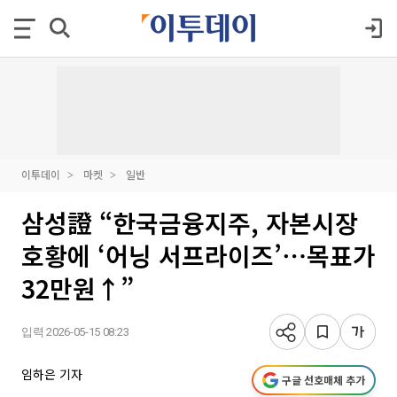
이투데이
마켓
일반
삼성證 “한국금융지주, 자본시장
호황에 ‘어닝 서프라이즈’⋯목표가
32만원↑”
입력 2026-05-15 08:23
임하은 기자
구글 선호매체 추가