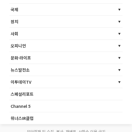
국제
정치
사회
오피니언
문화·라이프
뉴스발전소
이투데이TV
스페셜리포트
Channel 5
위너스IR클럽
무단전재 및 수집, 복사, 재배포, AI학습 이용 금지