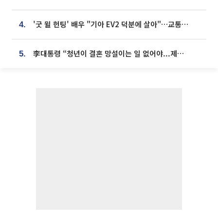
'굿 윌 헌팅' 배우 "기아 EV2 덕분에 살아"…교통사고 후 안전성 극찬
4.
李대통령 “청년이 결혼 망설이는 일 없어야...제도상 불이익 조사”
5.