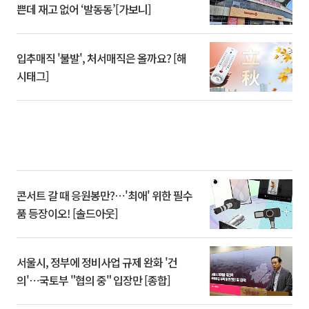
쁜데 재고 없어 ‘발동동’[가보니]
입추매직 '불발', 처서매직은 올까요? [해
시태그]
콘서트 갈 때 응원봉만?⋯'최애' 위한 필수
품 등장이오! [솔드아웃]
서울시, 정부에 정비사업 규제 완화 '건
의'⋯국토부 "협의 중" 입장만 [종합]