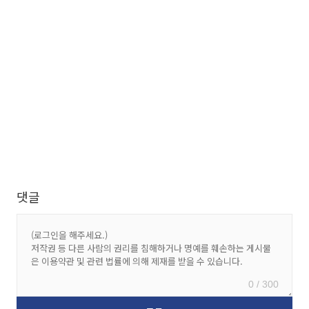
댓글
0 / 300