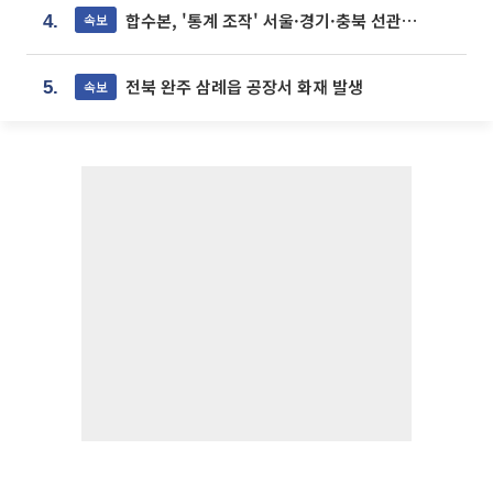
합수본, '통계 조작' 서울·경기·충북 선관위 등 추가 압수수색
속보
4.
전북 완주 삼례읍 공장서 화재 발생
속보
5.