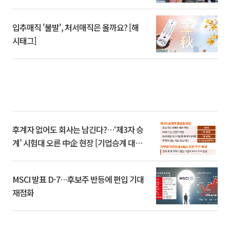
입추매직 '불발', 처서매직은 올까요? [해
시태그]
후계자 없어도 회사는 남긴다?…‘제3자 승
계’ 시험대 오른 中企 현장 [기업승계 대전
환]
MSCI 발표 D-7…후보주 반등에 편입 기대
재점화