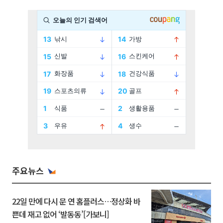
주요뉴스
22일 만에 다시 문 연 홈플러스…정상화 바
쁜데 재고 없어 ‘발동동’[가보니]