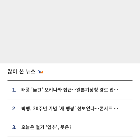
많이 본 뉴스
태풍 '돌핀' 오키나와 접근…일본기상청 경로 업데이트
1.
빅뱅, 20주년 기념 '새 뱅봉' 선보인다⋯콘서트 앞두고 팝업 개최
2.
오늘은 절기 '입추', 뜻은?
3.