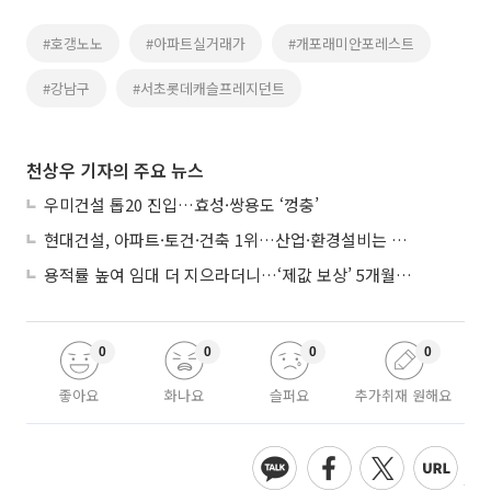
#호갱노노
#아파트실거래가
#개포래미안포레스트
#강남구
#서초롯데캐슬프레지던트
천상우 기자의 주요 뉴스
우미건설 톱20 진입…효성·쌍용도 ‘껑충’
현대건설, 아파트·토건·건축 1위…산업·환경설비는 삼성E&A
용적률 높여 임대 더 지으라더니…‘제값 보상’ 5개월째 국회에 발목
0
0
0
0
좋아요
화나요
슬퍼요
추가취재 원해요