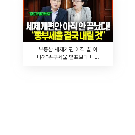
부동산 세제개편 아직 끝 아
냐? "종부세율 발표보다 내릴
것" 장기거주·양도세 전망 I 집
땅지성 I 김인만, 진미윤