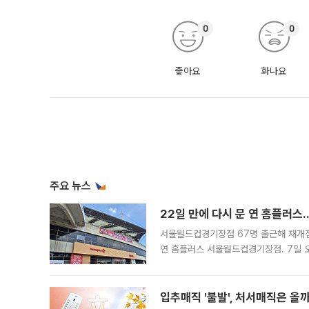
0
0
좋아요
화나요
주요 뉴스
22일 만에 다시 문 연 홈플러스
서울월드컵경기장점 67명 출근해 재개점 
연 홈플러스 서울월드컵경기장점. 7일 
우유, 과일 같은 신선식품이 차근차근 자
입추매직 '불발', 처서매직은 올