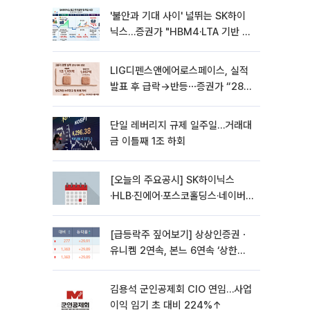
'불안과 기대 사이' 널뛰는 SK하이
닉스…증권가 "HBM4·LTA 기반 펀
터멘털 견고"
LIG디펜스앤에어로스페이스, 실적
발표 후 급락→반등⋯증권가 “28년
까지 튼튼”
단일 레버리지 규제 일주일…거래대
금 이틀째 1조 하회
[오늘의 주요공시] SK하이닉스
·HLB·진에어·포스코홀딩스·네이버·
대우건설 등
[급등락주 짚어보기] 상상인증권ㆍ
유니켐 2연속, 본느 6연속 ‘상한
가’⋯M&A 훈풍 분 증시
김용석 군인공제회 CIO 연임…사업
이익 임기 초 대비 224%↑