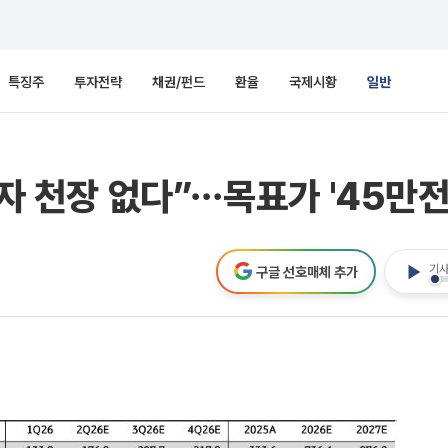
특징주
투자전략
채권/펀드
환율
국제시황
일반
투자 천장 없다”⋯목표가 '45만전
기사
구글 선호매체 추가