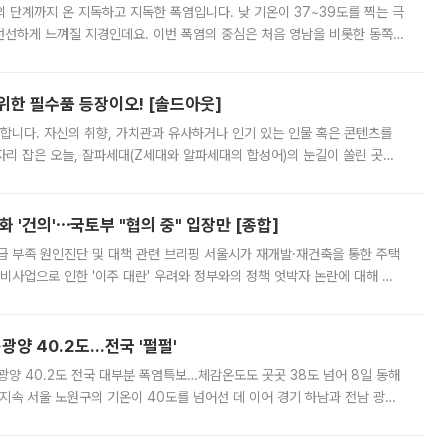
’의 단계까지 온 지독하고 지독한 폭염입니다. 낮 기온이 37~39도를 찍는 극
 선선하게 느껴질 지경인데요. 이번 폭염의 중심은 처음 영남을 비롯한 동쪽
 북서풍이 산맥을 넘어 영남 쪽으로 내려오면서 뜨겁고 건조해졌는데요.
 위한 필수품 등장이오! [솔드아웃]
합니다. 자신의 취향, 가치관과 유사하거나 인기 있는 인물 혹은 콘텐츠를
'가 자리 잡은 오늘, 잘파세대(Z세대와 알파세대의 합성어)의 눈길이 쏠린 곳은
리는 공연장. 응원봉만큼이나 눈에 띄는 게 있습니다. 공연이 시작되기
 '건의'⋯국토부 "협의 중" 입장만 [종합]
급 부족 원인진단 및 대책 관련 브리핑 서울시가 재개발·재건축을 통한 주택
비사업으로 인한 '이주 대란' 우려와 정부와의 정책 엇박자 논란에 대해 정
실장은 2031년까지 31만 가구 착공 목표에 차질이 없다는 입장이나,
·광양 40.2도…전국 '펄펄'
·광양 40.2도 전국 대부분 폭염특보…체감온도도 곳곳 38도 넘어 8일 동해
지속 서울 노원구의 기온이 40도를 넘어선 데 이어 경기 하남과 전남 광양
. 전국 대부분 지역에 폭염특보가 내려진 가운데 곳곳에서 39~40도 안팎