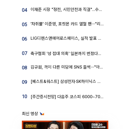
이재준 시장 "정전, 시민안전과 직결"…수원시 비상대응체계 가동
04
'차쥐뿔' 이준영, 포켓몬 카드 열혈 팬⋯"리셀러 처단할 것"
05
LIG디펜스앤에어로스페이스, 실적 발표 후 급락→반등⋯증권가 “28년까지 튼튼”
06
07
축구협회 '성 접대 의혹' 일본까지 번졌다…日 심판 실명 공개
김규원, 격이 다른 미담에 SNS 들썩⋯"아이 속옷 빨고 졸업식도 참석"
08
[베스트&워스트] 삼성전자·SK하이닉스 밀린 한 주…상상인증권은 85% 급등
09
10
[주간증시전망] 다음주 코스피 6000~7000⋯“外人 수급은 정책이 변수”
최신 영상