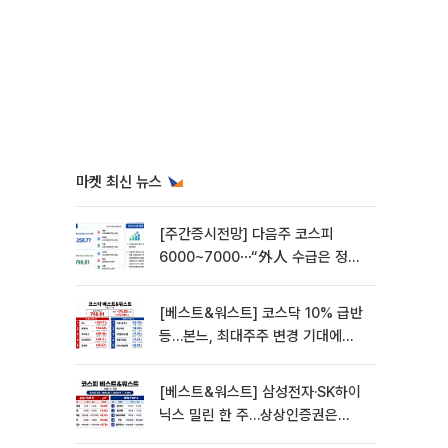
마켓 최신 뉴스
[주간증시전망] 다음주 코스피
6000~7000⋯“外人 수급은 정책
이 변수”
[베스트&워스트] 코스닥 10% 급반
등…본느, 최대주주 변경 기대에
270% 폭등
[베스트&워스트] 삼성전자·SK하이
닉스 밀린 한 주…상상인증권은
85% 급등