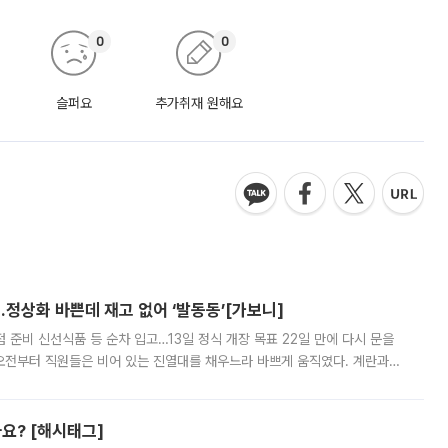
0
0
슬퍼요
추가취재 원해요
…정상화 바쁜데 재고 없어 ‘발동동’[가보니]
준비 신선식품 등 순차 입고…13일 정식 개장 목표 22일 만에 다시 문을
오전부터 직원들은 비어 있는 진열대를 채우느라 바쁘게 움직였다. 계란과
리를 잡기 시작했지만, 매장 곳곳엔 여전히 텅 빈 매대가 먼저 눈에 들어왔
까요? [해시태그]