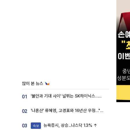
많이 본 뉴스
'불안과 기대 사이' 널뛰는 SK하이닉스…증권가 "HBM4·LTA 기반 펀터멘털 견고"
01
'나혼산' 류혜영, 고경표와 16년산 우정…"자취방서 부모님과 마주쳐"
02
뉴욕증시, 상승...나스닥 1.3% ↑
03
속보