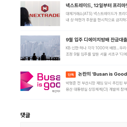
넥스트레이드, 12일부터 프리마
대체거래소(ATS) 넥스트레이드가 프리
내 상·하한가 주문을 한시적으로 금지하
가 체결 사례와 관련해 설명자료를 내고
9월 입주 디에이치방배 잔금대출
KB·신한·하나 각각 1000억 배정…우
조정 9월 입주를 앞둔 서울 서초구 ‘디
은행과 NH농협은행도 대출 취급을 검토
민은행
논란의 'Busan is Go
단독
박형준 전 부산시장 재임 당시 추진된 부산
용산 대통령실 상징체계(CI) 개발에 참
도시브랜드 사업이 공개 이후 시민 공감
댓글