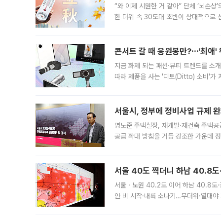
“와 이제 시원한 거 같아” 단체 ‘뇌손상
한 더위 속 30도대 초반이 상대적으로
지역에 있었습니다. 7월 말에는 서풍과
콘서트 갈 때 응원봉만?⋯'최애'
지금 화제 되는 패션·뷰티 트렌드를 소개
따라 제품을 사는 '디토(Ditto) 소비
어디일까요? 아이돌 콘서트 시작을 기다
서울시, 정부에 정비사업 규제 완화
명노준 주택실장, 재개발·재건축 주택공
공급 확대 방침을 거듭 강조한 가운데 정
면 반박하고 나섰다. 명노준 서울시 주택
서울 40도 찍더니 하남 40.8도
서울ㆍ노원 40.2도 이어 하남 40.8도
안 비 시작·내륙 소나기…무더위·열대야 
에서도 40도를 웃도는 기온이 관측됐다
의 극심한