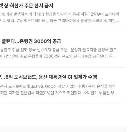
켓 상·하한가 주문 한시 금지
마켓에서 발생하는 가격 왜곡 현상을 방지하기 위해 이달 12일부터 프리마켓
기로 했다. 7일 넥스트레이드는 최근 프리마켓에서 발생한 소량의 상·하한
, 주문 오류로 인한 가격 급등락을 최소화하기 위한 비상 대응방안을 발표
 풀린다…은행권 3000억 공급
리·농협도 취급 검토 당국 실수요자 공급 주문…분양가·필요자금 반영해 한도
에이치방배’에 주요 은행들이 3000억원 규모의 잔금대출을 공급한다. 우리
하고 있어 향후 공급 규모가 늘어날 전망이다. 7일 금융권에 따르면 KB국
od'…8억 도시브랜드, 용산 대통령실 CI 업체가 수행
시 도시브랜드 ‘Busan is Good’ 개발 사업의 수행기관이 윤석열 정부
여했던 디자인 전문업체 피앤(P&)인 것으로 확인됐다. 8억 원이 투입된 부산
 부족과 디자인 정체성 논란에 휩싸였던 만큼, 사업 선정 과정과 결과물에