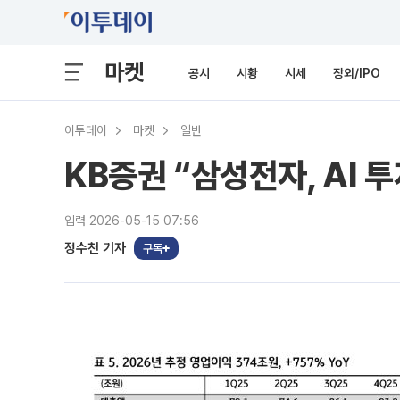
마켓
공시
시황
시세
장외/IPO
이투데이
마켓
일반
KB증권 “삼성전자, AI 
입력 2026-05-15 07:56
정수천 기자
구독