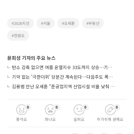
#2026지선
#서울
#오세훈
#부동산
#정원오
윤희성 기자의 주요 뉴스
탄소 감축 없으면 여름 온열지수 33도까지 상승⋯기상청, 2100년 미래전망
기약 없는 '극한더위' 당분간 계속된다⋯다음주도 폭염·열대야 지속
김용범 만난 오세훈 "준공업지역 산업시설 비율 낮춰 공급 늘려야"
0
0
0
0
좋아요
화나요
슬퍼요
추가취재 원해요