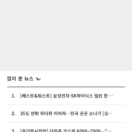
많이 본 뉴스
[베스트&워스트] 삼성전자·SK하이닉스 밀린 한 주…상상인증권은 85% 급등
1.
35도 안팎 무더위 이어져…전국 곳곳 소나기 [오늘 날씨]
2.
[주간증시전망] 다음주 코스피 6000~7000⋯“外人 수급은 정책이 변수”
3.