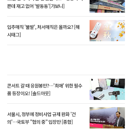
쁜데 재고 없어 ‘발동동’[가보니]
입추매직 '불발', 처서매직은 올까요? [해
시태그]
콘서트 갈 때 응원봉만?⋯'최애' 위한 필수
품 등장이오! [솔드아웃]
서울시, 정부에 정비사업 규제 완화 '건
의'⋯국토부 "협의 중" 입장만 [종합]