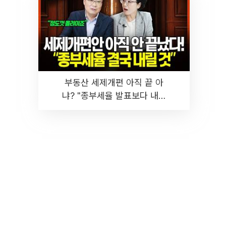
부동산 세제개편 아직 끝 아
냐? "종부세율 발표보다 내릴
것" 장기거주·양도세 전망 I 집
땅지성 I 김인만, 진미윤