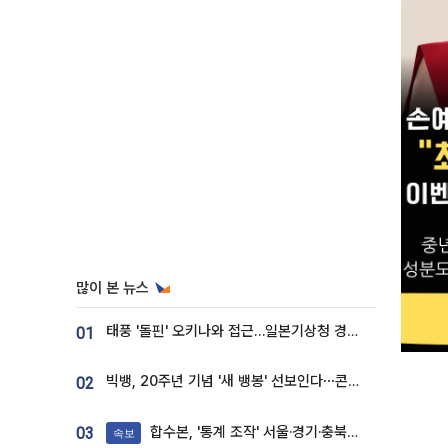
많이 본 뉴스
태풍 '돌핀' 오키나와 접근…일본기상청 경로 업데이트
01
빅뱅, 20주년 기념 '새 뱅봉' 선보인다⋯콘서트 앞두고 팝업 개최
02
합수본, '통계 조작' 서울·경기·충북 선관위 등 추가 압수수색
03
속보