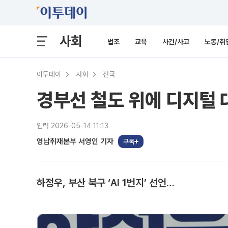
사회
법조
교육
사건/사고
노동/취
이투데이
사회
전국
경부선 철도 위에 디지털 대
입력 2026-05-14 11:13
영남취재본부 서영인 기자
구독
하정우, 부산 북구 ‘AI 1번지’ 선언…