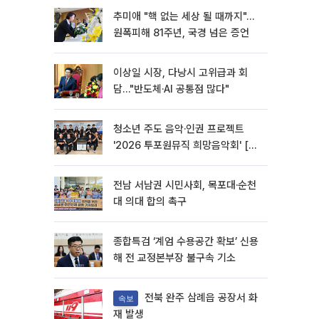
추미애 "핵 없는 세상 될 때까지"…
원폭피해 81주년, 국경 넘은 증언
이상일 시장, 다낭시 고위급과 회
담…"반도체·AI 공통점 많다"
청소년 주도 음악·인권 프로젝트
'2026 투포원뮤직 희망음악회' [포
토]
전남 서남권 시민사회, 목포대·순천
대 의대 합의 촉구
종합특검 ‘계엄 수용공간 확보’ 신용
해 전 교정본부장 불구속 기소
전북 완주 삼례읍 공장서 화
속보
재 발생