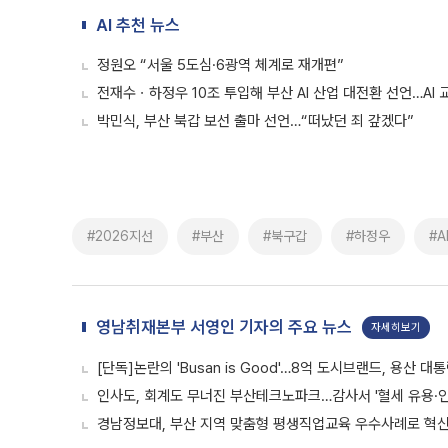
AI 추천 뉴스
정원오 “서울 5도심·6광역 체계로 재개편”
전재수ㆍ하정우 10조 투입해 부산 AI 산업 대전환 선언…AI
박민식, 부산 북갑 보선 출마 선언…“떠났던 죄 갚겠다”
#2026지선
#부산
#북구갑
#하정우
#A
영남취재본부 서영인 기자의 주요 뉴스
자세히보기
[단독]논란의 'Busan is Good'…8억 도시브랜드, 용산 대
인사도, 회계도 무너진 부산테크노파크…감사서 '혈세 유용·인
경남정보대, 부산 지역 맞춤형 평생직업교육 우수사례로 혁신