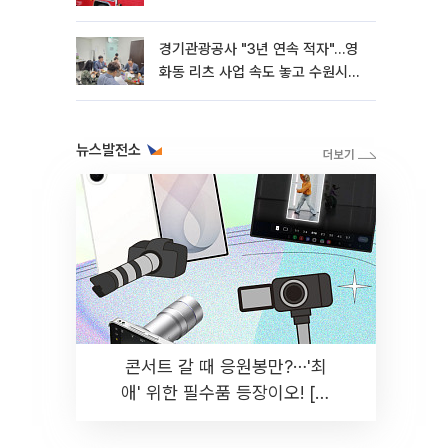
경기관광공사 "3년 연속 적자"…영
화동 리츠 사업 속도 놓고 수원시와
이견
뉴스발전소
콘서트 갈 때 응원봉만?⋯'최
애' 위한 필수품 등장이오! [솔
드아웃]