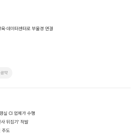
 교육·데이터센터로 부울경 연결
I공약
통령실 CI 업체가 수행
사 뒤집기' 적발
 주도