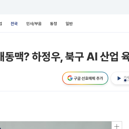
업
전국
인사/부음
동정
일반
동맥? 하정우, 북구 AI 산업 
기사
구글 선호매체 추가