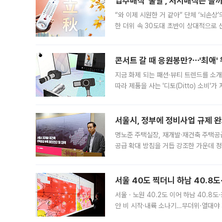
입추매직 '불발', 처서매직은 올
“와 이제 시원한 거 같아” 단체 ‘뇌손상
한 더위 속 30도대 초반이 상대적으로
지역에 있었습니다. 7월 말에는 서풍과
콘서트 갈 때 응원봉만?⋯'최애'
지금 화제 되는 패션·뷰티 트렌드를 소개
따라 제품을 사는 '디토(Ditto) 소비
어디일까요? 아이돌 콘서트 시작을 기다
서울시, 정부에 정비사업 규제 완화
명노준 주택실장, 재개발·재건축 주택공
공급 확대 방침을 거듭 강조한 가운데 정
면 반박하고 나섰다. 명노준 서울시 주택
서울 40도 찍더니 하남 40.8도
서울ㆍ노원 40.2도 이어 하남 40.8도
안 비 시작·내륙 소나기…무더위·열대야 
에서도 40도를 웃도는 기온이 관측됐다