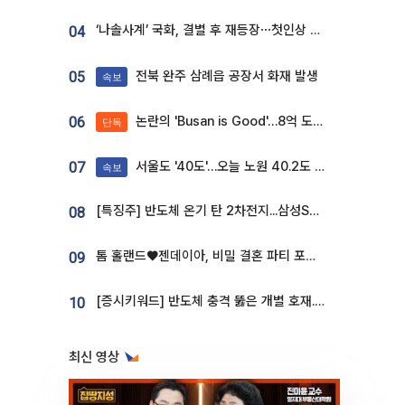
‘나솔사계’ 국화, 결별 후 재등장⋯첫인상 투표 휩쓸고 ‘인기녀’ 등극
04
전북 완주 삼례읍 공장서 화재 발생
05
속보
논란의 'Busan is Good'…8억 도시브랜드, 용산 대통령실 CI 업체가 수행
06
단독
서울도 '40도'…오늘 노원 40.2도 기록
07
속보
[특징주] 반도체 온기 탄 2차전지...삼성SDI, 장 초반 7% 넘게 껑충
08
톰 홀랜드♥젠데이아, 비밀 결혼 파티 포착⋯호텔 대관비만 9억
09
[증시키워드] 반도체 충격 뚫은 개별 호재...포스코퓨처엠·에코프로·한화솔루션 '눈길'
10
최신 영상