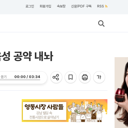
로그인
회원가입
속보창
신문/PDF 구독
RSS
육성 공약 내놔
00:00 / 03:34
 듣기