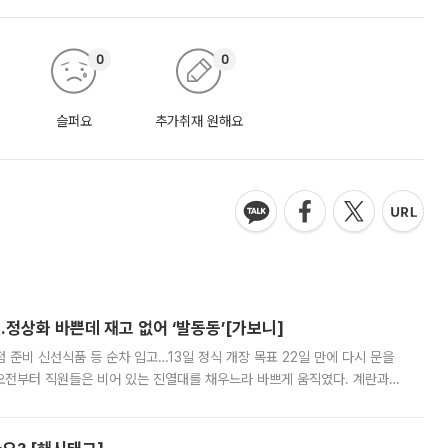
0
0
슬퍼요
추가취재 원해요
…정상화 바쁜데 재고 없어 ‘발동동’[가보니]
준비 신선식품 등 순차 입고…13일 정식 개장 목표 22일 만에 다시 문을
오전부터 직원들은 비어 있는 진열대를 채우느라 바쁘게 움직였다. 계란과
리를 잡기 시작했지만, 매장 곳곳엔 여전히 텅 빈 매대가 먼저 눈에 들어왔