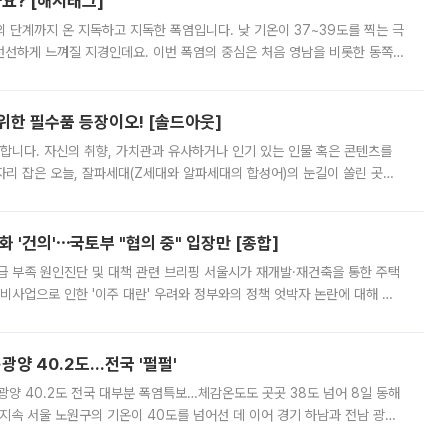
까요? [해시태그]
’의 단계까지 온 지독하고 지독한 폭염입니다. 낮 기온이 37~39도를 찍는 극
 선선하게 느껴질 지경인데요. 이번 폭염의 중심은 처음 영남을 비롯한 동쪽
 북서풍이 산맥을 넘어 영남 쪽으로 내려오면서 뜨겁고 건조해졌는데요.
 위한 필수품 등장이오! [솔드아웃]
합니다. 자신의 취향, 가치관과 유사하거나 인기 있는 인물 혹은 콘텐츠를
'가 자리 잡은 오늘, 잘파세대(Z세대와 알파세대의 합성어)의 눈길이 쏠린 곳은
리는 공연장. 응원봉만큼이나 눈에 띄는 게 있습니다. 공연이 시작되기
 '건의'⋯국토부 "협의 중" 입장만 [종합]
급 부족 원인진단 및 대책 관련 브리핑 서울시가 재개발·재건축을 통한 주택
비사업으로 인한 '이주 대란' 우려와 정부와의 정책 엇박자 논란에 대해 정
실장은 2031년까지 31만 가구 착공 목표에 차질이 없다는 입장이나,
·광양 40.2도…전국 '펄펄'
·광양 40.2도 전국 대부분 폭염특보…체감온도도 곳곳 38도 넘어 8일 동해
지속 서울 노원구의 기온이 40도를 넘어선 데 이어 경기 하남과 전남 광양
. 전국 대부분 지역에 폭염특보가 내려진 가운데 곳곳에서 39~40도 안팎