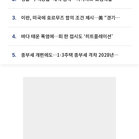
이란, 미국에 호르무즈 합의 조건 제시…美 “경기 아직 안 끝나” [종합]
3.
바다 태운 폭염에…회 한 접시도 ‘히트플레이션’
4.
종부세 개편에도…1·3주택 종부세 격차 2028년부터 확대
5.