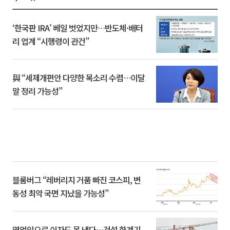
‘한국판 IRA’ 베일 벗었지만…반도체·배터
리 업계 “시행령이 관건”
與 “세제개편안 다양한 목소리 수렴…이달
말 정리 가능성”
블룸버그 “레버리지 거품 빠진 코스피, 변
동성 최악 국면 지났을 가능성”
영업익으로 이자도 못 낸다…건설 한계기