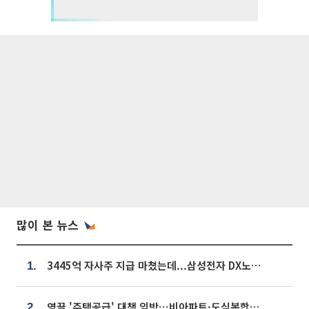
많이 본 뉴스
3445억 자사주 지급 마쳤는데...삼성전자 DX노조, 뒤늦은 '떼쓰기 집회'
1.
영끌 '주택공급' 대책 임박⋯비아파트·도심복합까지 총동원
2.