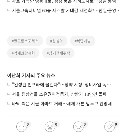
차로 가득한 영동대로, 광장 품은 지하도시로…강남 동남권 재편의 핵심축 뜬다
서울고속터미널 60층 재개발 기대감 재점화?…천일·동양고속 나란히 '상한가'
#코오롱스포렉스
#삼성역
#복합개발
#역세권활성화
#장기전세주택
이난희 기자의 주요 뉴스
"완성된 인프라에 몰린다"⋯청약 시장 '정비사업 독주' 42배 격차
서울 집합건물 소유권이전등기, 상반기 13만건 돌파
바닥 찍은 서울 아파트 거래⋯세제 개편 앞두고 관망세
0
0
0
0