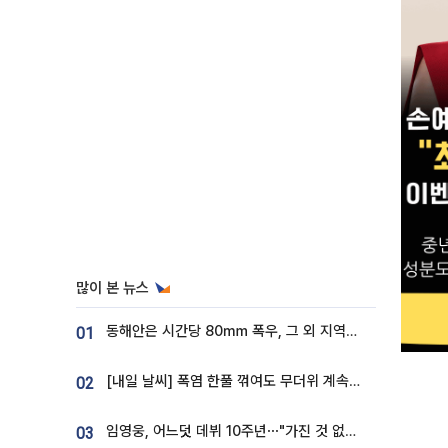
많이 본 뉴스
동해안은 시간당 80㎜ 폭우, 그 외 지역은 폭염…‘극과 극 날씨’
01
[내일 날씨] 폭염 한풀 꺾여도 무더위 계속⋯동해안 이틀 연속 비
02
임영웅, 어느덧 데뷔 10주년⋯"가진 것 없던 시절, 내 앞엔 20명의 팬뿐"
03