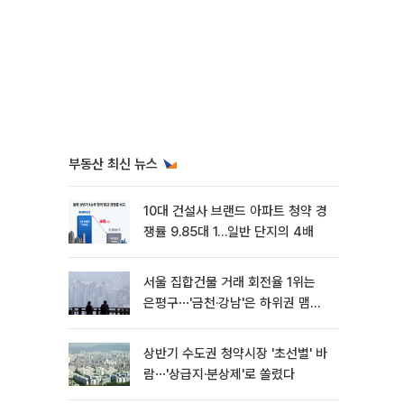
부동산 최신 뉴스
10대 건설사 브랜드 아파트 청약 경
쟁률 9.85대 1…일반 단지의 4배
서울 집합건물 거래 회전율 1위는
은평구⋯'금천·강남'은 하위권 맴돌
아
상반기 수도권 청약시장 '초선별' 바
람⋯'상급지·분상제'로 쏠렸다