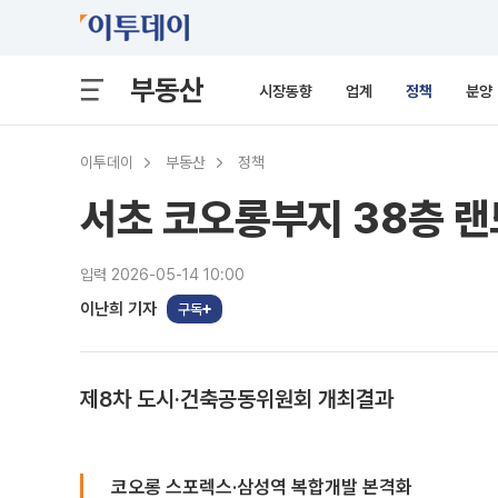
부동산
시장동향
업계
정책
분양
이투데이
부동산
정책
서초 코오롱부지 38층 
입력 2026-05-14 10:00
이난희 기자
구독
제8차 도시·건축공동위원회 개최결과
코오롱 스포렉스·삼성역 복합개발 본격화