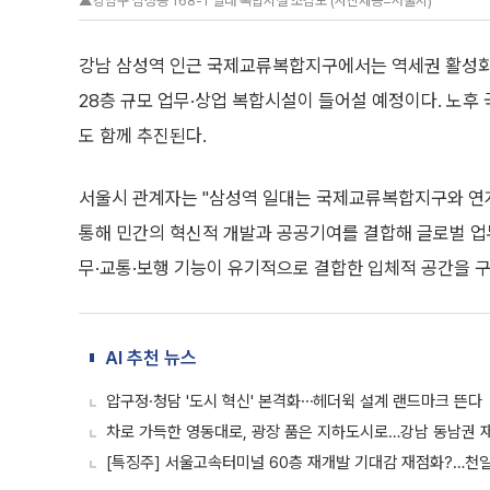
▲강남구 삼성동 168-1 일대 복합시설 조감도 (사진제공=서울시)
강남 삼성역 인근 국제교류복합지구에서는 역세권 활성화 
28층 규모 업무·상업 복합시설이 들어설 예정이다. 노후
도 함께 추진된다.
서울시 관계자는 "삼성역 일대는 국제교류복합지구와 연계
통해 민간의 혁신적 개발과 공공기여를 결합해 글로벌 업무
무·교통·보행 기능이 유기적으로 결합한 입체적 공간을 
AI 추천 뉴스
압구정·청담 '도시 혁신' 본격화⋯헤더윅 설계 랜드마크 뜬다
차로 가득한 영동대로, 광장 품은 지하도시로…강남 동남권 재
[특징주] 서울고속터미널 60층 재개발 기대감 재점화?…천일