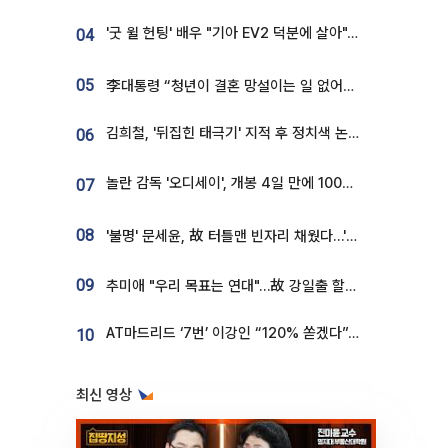
'굿 윌 헌팅' 배우 "기아 EV2 덕분에 살아"…교통사고 후 안전성 극찬
04
05
李대통령 “청년이 결혼 망설이는 일 없어야...제도상 불이익 조사”
김희철, '뒤집힌 태극기' 지적 후 정치색 논란…"좌우 떠나 우리나라 국기"
06
놀란 감독 '오디세이', 개봉 4일 만에 100만 돌파⋯'왕사남' 보다 빠르다
07
08
'불명' 문세윤, 故 터틀맨 빈자리 채웠다…'거북이' 눈물의 최종 우승
09
추미애 "우리 목표는 연대"…故 강일출 할머니 흉상 제막
AT마드리드 ‘7번’ 이강인 “120% 쏟겠다”⋯시메오네 감독 “필요한 선수”
10
최신 영상