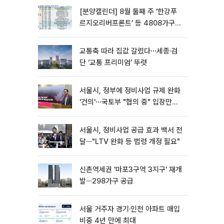
[분양캘린더] 8월 둘째 주 ‘한강푸
르지오리버프론트’ 등 4808가구
분양
교통축 따라 집값 갈렸다⋯세종·검
단 ‘교통 프리미엄’ 뚜렷
서울시, 정부에 정비사업 규제 완화
'건의'⋯국토부 "협의 중" 입장만
[종합]
서울시, 정비사업 공급 효과 백서 전
달⋯"LTV 완화 등 법령 개정 필요"
신촌역세권 '마포3구역 3지구' 재개
발⋯298가구 공급
서울 거주자 경기·인천 아파트 매입
비중 4년 만에 최대