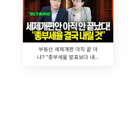
부동산 세제개편 아직 끝 아
냐? "종부세율 발표보다 내릴
것" 장기거주·양도세 전망 I 집
땅지성 I 김인만, 진미윤