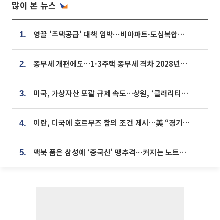
많이 본 뉴스
영끌 '주택공급' 대책 임박⋯비아파트·도심복합까지 총동원
1.
종부세 개편에도…1·3주택 종부세 격차 2028년부터 확대
2.
미국, 가상자산 포괄 규제 속도…상원, ‘클래리티법’ 9월 절차투표 추진
3.
이란, 미국에 호르무즈 합의 조건 제시…美 “경기 아직 안 끝나” [종합]
4.
맥북 품은 삼성에 ‘중국산’ 맹추격⋯커지는 노트북 OLED 시장
5.