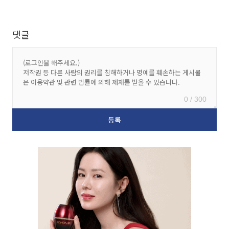
댓글
0 / 300