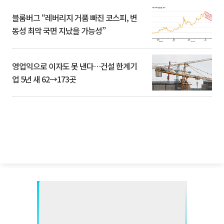
블룸버그 “레버리지 거품 빠진 코스피, 변
동성 최악 국면 지났을 가능성”
영업익으로 이자도 못 낸다…건설 한계기
업 5년 새 62→173곳