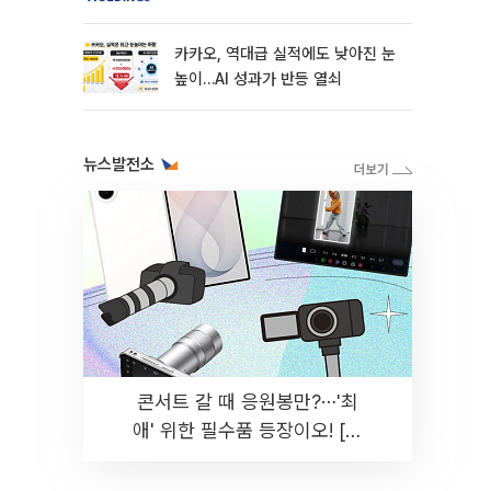
카카오, 역대급 실적에도 낮아진 눈
높이…AI 성과가 반등 열쇠
뉴스발전소
콘서트 갈 때 응원봉만?⋯'최
애' 위한 필수품 등장이오! [솔
드아웃]