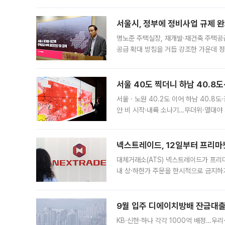
서울시, 정부에 정비사업 규제 완화
명노준 주택실장, 재개발·재건축 주택공
공급 확대 방침을 거듭 강조한 가운데 정
면 반박하고 나섰다. 명노준 서울시 주택
서울 40도 찍더니 하남 40.8도
서울ㆍ노원 40.2도 이어 하남 40.8도
안 비 시작·내륙 소나기…무더위·열대야 
에서도 40도를 웃도는 기온이 관측됐다
의 극심한
넥스트레이드, 12일부터 프리마
대체거래소(ATS) 넥스트레이드가 프리
내 상·하한가 주문을 한시적으로 금지하
가 체결 사례와 관련해 설명자료를 내고
9월 입주 디에이치방배 잔금대출
KB·신한·하나 각각 1000억 배정…우