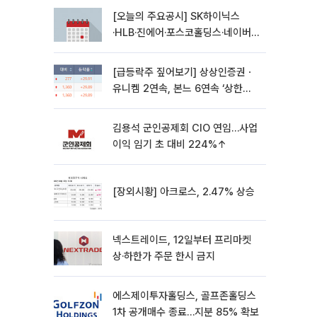
[오늘의 주요공시] SK하이닉스
·HLB·진에어·포스코홀딩스·네이버·
대우건설 등
[급등락주 짚어보기] 상상인증권ㆍ
유니켐 2연속, 본느 6연속 ‘상한
가’⋯M&A 훈풍 분 증시
김용석 군인공제회 CIO 연임…사업
이익 임기 초 대비 224%↑
[장외시황] 아크로스, 2.47% 상승
넥스트레이드, 12일부터 프리마켓
상·하한가 주문 한시 금지
에스제이투자홀딩스, 골프존홀딩스
1차 공개매수 종료…지분 85% 확보