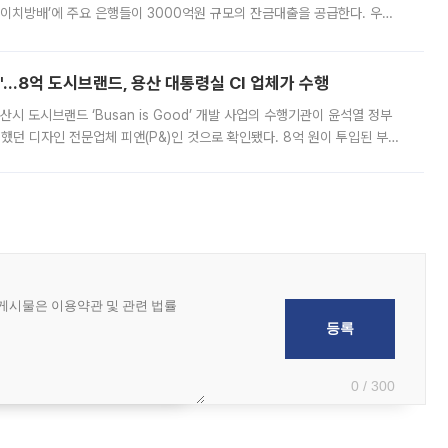
에이치방배’에 주요 은행들이 3000억원 규모의 잔금대출을 공급한다. 우리
하고 있어 향후 공급 규모가 늘어날 전망이다. 7일 금융권에 따르면 KB국
od'…8억 도시브랜드, 용산 대통령실 CI 업체가 수행
시 도시브랜드 ‘Busan is Good’ 개발 사업의 수행기관이 윤석열 정부
여했던 디자인 전문업체 피앤(P&)인 것으로 확인됐다. 8억 원이 투입된 부산
 부족과 디자인 정체성 논란에 휩싸였던 만큼, 사업 선정 과정과 결과물에
0 / 300