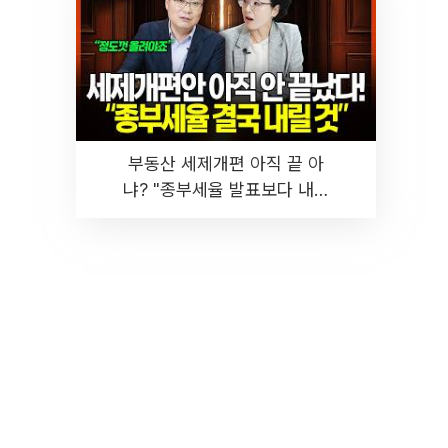
부동산 세제개편 아직 끝 아
냐? "종부세율 발표보다 내릴
것" 장기거주·양도세 전망 I 집
땅지성 I 김인만, 진미윤