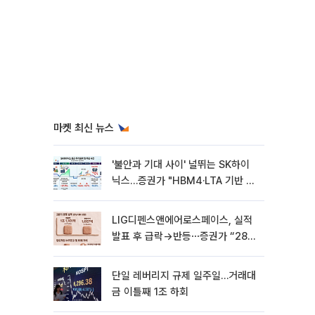
마켓 최신 뉴스
'불안과 기대 사이' 널뛰는 SK하이
닉스…증권가 "HBM4·LTA 기반 펀
터멘털 견고"
LIG디펜스앤에어로스페이스, 실적
발표 후 급락→반등⋯증권가 “28년
까지 튼튼”
단일 레버리지 규제 일주일…거래대
금 이틀째 1조 하회