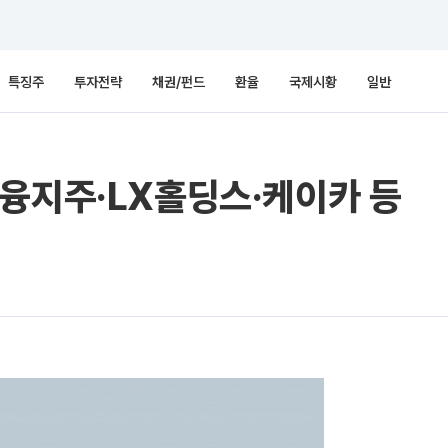
특징주
투자전략
채권/펀드
환율
국제시황
일반
융지주·LX홀딩스·케이카 등