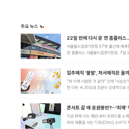
주요 뉴스
22일 만에 다시 문 연 홈플러스
서울월드컵경기장점 67명 출근해 재개점 
연 홈플러스 서울월드컵경기장점. 7일 
우유, 과일 같은 신선식품이 차근차근 자
입추매직 '불발', 처서매직은 올
“와 이제 시원한 거 같아” 단체 ‘뇌손상
한 더위 속 30도대 초반이 상대적으로
지역에 있었습니다. 7월 말에는 서풍과
콘서트 갈 때 응원봉만?⋯'최애'
지금 화제 되는 패션·뷰티 트렌드를 소개
따라 제품을 사는 '디토(Ditto) 소비
어디일까요? 아이돌 콘서트 시작을 기다