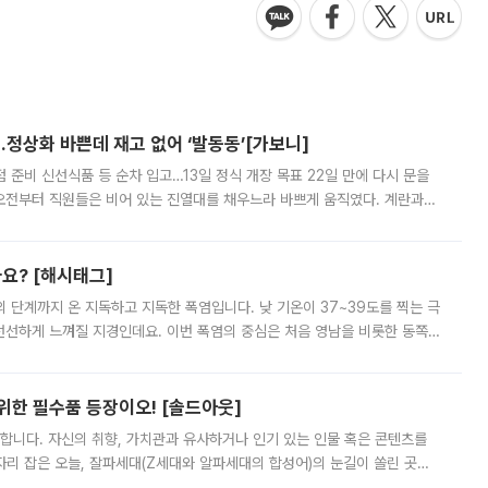
…정상화 바쁜데 재고 없어 ‘발동동’[가보니]
준비 신선식품 등 순차 입고…13일 정식 개장 목표 22일 만에 다시 문을
오전부터 직원들은 비어 있는 진열대를 채우느라 바쁘게 움직였다. 계란과
리를 잡기 시작했지만, 매장 곳곳엔 여전히 텅 빈 매대가 먼저 눈에 들어왔
까요? [해시태그]
’의 단계까지 온 지독하고 지독한 폭염입니다. 낮 기온이 37~39도를 찍는 극
 선선하게 느껴질 지경인데요. 이번 폭염의 중심은 처음 영남을 비롯한 동쪽
 북서풍이 산맥을 넘어 영남 쪽으로 내려오면서 뜨겁고 건조해졌는데요.
 위한 필수품 등장이오! [솔드아웃]
합니다. 자신의 취향, 가치관과 유사하거나 인기 있는 인물 혹은 콘텐츠를
'가 자리 잡은 오늘, 잘파세대(Z세대와 알파세대의 합성어)의 눈길이 쏠린 곳은
리는 공연장. 응원봉만큼이나 눈에 띄는 게 있습니다. 공연이 시작되기