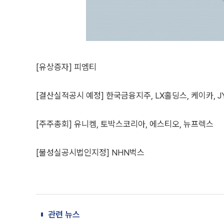
[유상증자] 피엠티
[결산실적공시 예정] 한국금융지주, LX홀딩스, 케이카, JYP
[주주총회] 유니켐, 토박스코리아, 에스티오, 뉴프렉스
[불성실공시법인지정] NHN벅스
관련 뉴스