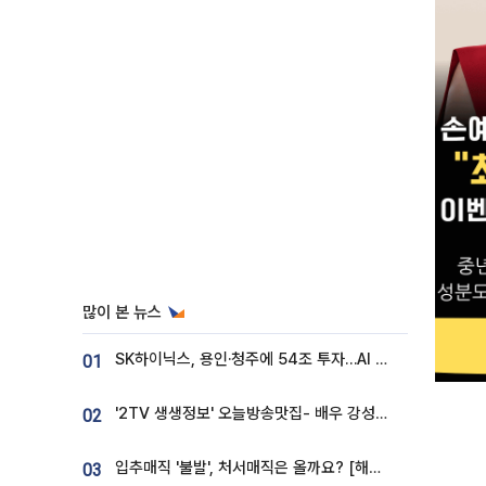
많이 본 뉴스
SK하이닉스, 용인·청주에 54조 투자…AI 메모리 생산기지 키운다
01
'2TV 생생정보' 오늘방송맛집- 배우 강성진 단골! 쌀국수ㆍ푸팟퐁 커리 맛집 '블○○○'
02
입추매직 '불발', 처서매직은 올까요? [해시태그]
03