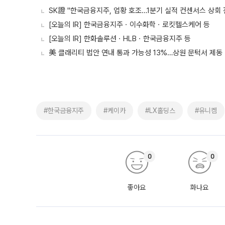
SK證 "한국금융지주, 업황 호조…1분기 실적 컨센서스 상회 
[오늘의 IR] 한국금융지주ㆍ이수화학ㆍ로킷헬스케어 등
[오늘의 IR] 한화솔루션ㆍHLBㆍ한국금융지주 등
美 클래리티 법안 연내 통과 가능성 13%…상원 문턱서 제동
#한국금융지주
#케이카
#LX홀딩스
#유니켐
0
0
좋아요
화나요