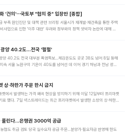
 '건의'⋯국토부 "협의 중" 입장만 [종합]
급 부족 원인진단 및 대책 관련 브리핑 서울시가 재개발·재건축을 통한 주택
비사업으로 인한 '이주 대란' 우려와 정부와의 정책 엇박자 논란에 대해 정
실장은 2031년까지 31만 가구 착공 목표에 차질이 없다는 입장이나,
·광양 40.2도…전국 '펄펄'
·광양 40.2도 전국 대부분 폭염특보…체감온도도 곳곳 38도 넘어 8일 동해
지속 서울 노원구의 기온이 40도를 넘어선 데 이어 경기 하남과 전남 광양
. 전국 대부분 지역에 폭염특보가 내려진 가운데 곳곳에서 39~40도 안팎
켓 상·하한가 주문 한시 금지
마켓에서 발생하는 가격 왜곡 현상을 방지하기 위해 이달 12일부터 프리마켓
기로 했다. 7일 넥스트레이드는 최근 프리마켓에서 발생한 소량의 상·하한
, 주문 오류로 인한 가격 급등락을 최소화하기 위한 비상 대응방안을 발표
 풀린다…은행권 3000억 공급
리·농협도 취급 검토 당국 실수요자 공급 주문…분양가·필요자금 반영해 한도