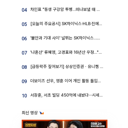
차인표 "동생 구강암 투병…떠나보낼 때 가장 힘들었다”
04
[오늘의 주요공시] SK하이닉스·HLB·진에어·포스코홀딩스·네이버·대우건설 등
05
'불안과 기대 사이' 널뛰는 SK하이닉스…증권가 "HBM4·LTA 기반 펀터멘털 견고"
06
'나혼산' 류혜영, 고경표와 16년산 우정…"자취방서 부모님과 마주쳐"
07
[급등락주 짚어보기] 상상인증권ㆍ유니켐 2연속, 본느 6연속 ‘상한가’⋯M&A 훈풍 분 증시
08
더보이즈 선우, 영훈 이어 개인 활동 돌입⋯앳에어리어와 전속계약
09
서장훈, 서초 빌딩 450억에 내놨다⋯시세차익은
10
최신 영상