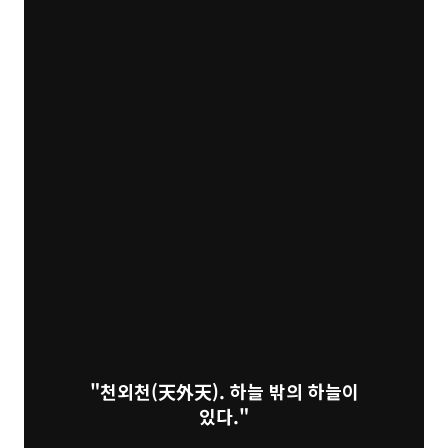
"천외천(天外天). 하늘 밖의 하늘이
있다."