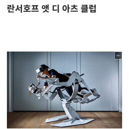
란서호프 앳 디 아츠 클럽