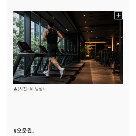
▲(사진=AI 생성)
#오운완.