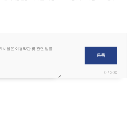
 부족과 디자인 정체성 논란에 휩싸였던 만큼, 사업 선정 과정과 결과물에
0 / 300