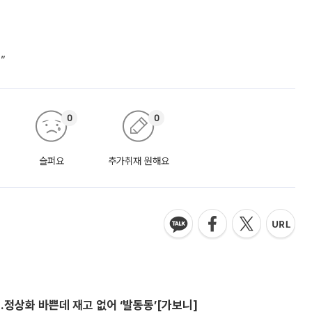
”
0
0
슬퍼요
추가취재 원해요
…정상화 바쁜데 재고 없어 ‘발동동’[가보니]