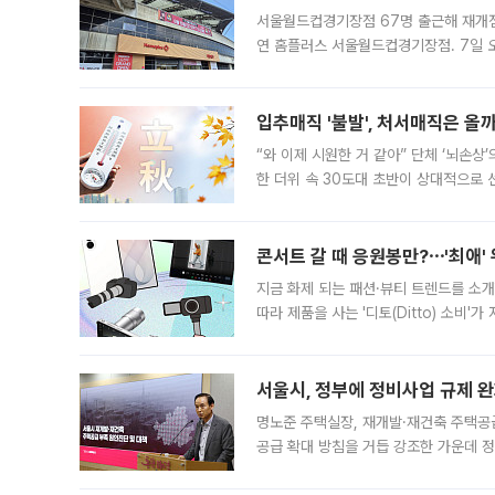
서울월드컵경기장점 67명 출근해 재개점 
연 홈플러스 서울월드컵경기장점. 7일 
우유, 과일 같은 신선식품이 차근차근 자
입추매직 '불발', 처서매직은 올
“와 이제 시원한 거 같아” 단체 ‘뇌손상
한 더위 속 30도대 초반이 상대적으로
지역에 있었습니다. 7월 말에는 서풍과
콘서트 갈 때 응원봉만?⋯'최애'
지금 화제 되는 패션·뷰티 트렌드를 소개
따라 제품을 사는 '디토(Ditto) 소비
어디일까요? 아이돌 콘서트 시작을 기다
서울시, 정부에 정비사업 규제 완화
명노준 주택실장, 재개발·재건축 주택공
공급 확대 방침을 거듭 강조한 가운데 정
면 반박하고 나섰다. 명노준 서울시 주택