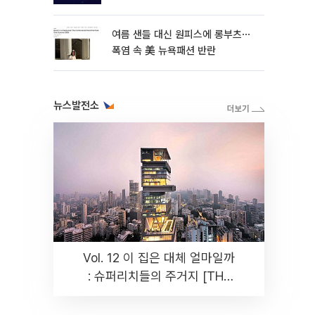
여름 샌들 대신 원피스에 롱부츠⋯
폭염 속 美 뉴욕패션 반란
뉴스발전소
Vol. 12 이 집은 대체 얼마일까
: 슈퍼리치들의 주거지 [THE
RARE]