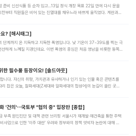
준비 신선식품 등 순차 입고…13일 정식 개장 목표 22일 만에 다시 문을
오전부터 직원들은 비어 있는 진열대를 채우느라 바쁘게 움직였다. 계란과
리를 잡기 시작했지만, 매장 곳곳엔 여전히 텅 빈 매대가 먼저 눈에 들어왔
까요? [해시태그]
’의 단계까지 온 지독하고 지독한 폭염입니다. 낮 기온이 37~39도를 찍는 극
 선선하게 느껴질 지경인데요. 이번 폭염의 중심은 처음 영남을 비롯한 동쪽
 북서풍이 산맥을 넘어 영남 쪽으로 내려오면서 뜨겁고 건조해졌는데요.
 위한 필수품 등장이오! [솔드아웃]
합니다. 자신의 취향, 가치관과 유사하거나 인기 있는 인물 혹은 콘텐츠를
'가 자리 잡은 오늘, 잘파세대(Z세대와 알파세대의 합성어)의 눈길이 쏠린 곳은
리는 공연장. 응원봉만큼이나 눈에 띄는 게 있습니다. 공연이 시작되기
 '건의'⋯국토부 "협의 중" 입장만 [종합]
급 부족 원인진단 및 대책 관련 브리핑 서울시가 재개발·재건축을 통한 주택
비사업으로 인한 '이주 대란' 우려와 정부와의 정책 엇박자 논란에 대해 정
실장은 2031년까지 31만 가구 착공 목표에 차질이 없다는 입장이나,