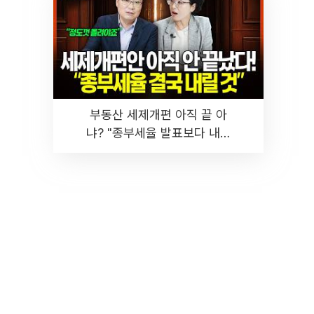
부동산 세제개편 아직 끝 아
냐? "종부세율 발표보다 내릴
것" 장기거주·양도세 전망 I 집
땅지성 I 김인만, 진미윤