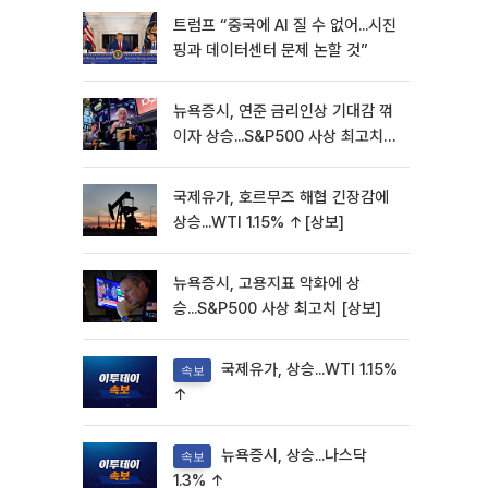
트럼프 “중국에 AI 질 수 없어...시진
핑과 데이터센터 문제 논할 것”
뉴욕증시, 연준 금리인상 기대감 꺾
이자 상승...S&P500 사상 최고치
[종합]
국제유가, 호르무즈 해협 긴장감에
상승...WTI 1.15% ↑[상보]
뉴욕증시, 고용지표 악화에 상
승...S&P500 사상 최고치 [상보]
국제유가, 상승...WTI 1.15%
속보
↑
뉴욕증시, 상승...나스닥
속보
1.3% ↑