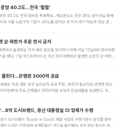
·광양 40.2도…전국 '펄펄'
·광양 40.2도 전국 대부분 폭염특보…체감온도도 곳곳 38도 넘어 8일 동해
지속 서울 노원구의 기온이 40도를 넘어선 데 이어 경기 하남과 전남 광양
. 전국 대부분 지역에 폭염특보가 내려진 가운데 곳곳에서 39~40도 안팎
켓 상·하한가 주문 한시 금지
마켓에서 발생하는 가격 왜곡 현상을 방지하기 위해 이달 12일부터 프리마켓
기로 했다. 7일 넥스트레이드는 최근 프리마켓에서 발생한 소량의 상·하한
, 주문 오류로 인한 가격 급등락을 최소화하기 위한 비상 대응방안을 발표
 풀린다…은행권 3000억 공급
리·농협도 취급 검토 당국 실수요자 공급 주문…분양가·필요자금 반영해 한도
에이치방배’에 주요 은행들이 3000억원 규모의 잔금대출을 공급한다. 우리
하고 있어 향후 공급 규모가 늘어날 전망이다. 7일 금융권에 따르면 KB국
od'…8억 도시브랜드, 용산 대통령실 CI 업체가 수행
시 도시브랜드 ‘Busan is Good’ 개발 사업의 수행기관이 윤석열 정부
여했던 디자인 전문업체 피앤(P&)인 것으로 확인됐다. 8억 원이 투입된 부산