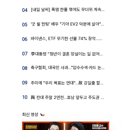
[내일 날씨] 폭염 한풀 꺾여도 무더위 계속⋯동해안 이틀 연속 비
04
'굿 윌 헌팅' 배우 "기아 EV2 덕분에 살아"…교통사고 후 안전성 극찬
05
바이낸스, ETF 무기한 선물 74% 장악…한국 레버리지 ETF 거래 급증 [e가상자산]
06
07
李대통령 “청년이 결혼 망설이는 일 없어야...제도상 불이익 조사”
축구협회, 대국민 사과…"압수수색·카드 논란 사죄, 강도 높은 쇄신"
08
09
추미애 "우리 목표는 연대"…故 강일출 할머니 흉상 제막
10
與 전대 주말 2연전…호남 앞두고 주도권 다툼
최신 영상