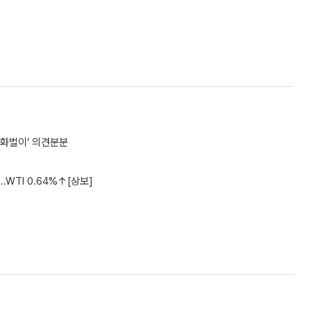
외화벌이’ 의견분분
WTI 0.64%↑[상보]