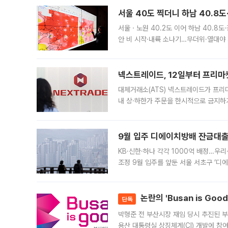
서울 40도 찍더니 하남 40.8도
서울ㆍ노원 40.2도 이어 하남 40.8도
안 비 시작·내륙 소나기…무더위·열대야 
에서도 40도를 웃도는 기온이 관측됐다
의 극심한
넥스트레이드, 12일부터 프리마
대체거래소(ATS) 넥스트레이드가 프리
내 상·하한가 주문을 한시적으로 금지하
가 체결 사례와 관련해 설명자료를 내고
9월 입주 디에이치방배 잔금대출
KB·신한·하나 각각 1000억 배정…우
조정 9월 입주를 앞둔 서울 서초구 ‘디
은행과 NH농협은행도 대출 취급을 검토
민은행
논란의 'Busan is Go
단독
박형준 전 부산시장 재임 당시 추진된 부산
용산 대통령실 상징체계(CI) 개발에 참