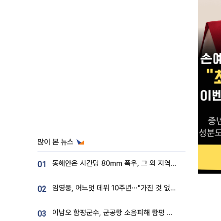
많이 본 뉴스
동해안은 시간당 80㎜ 폭우, 그 외 지역은 폭염…‘극과 극 날씨’
01
임영웅, 어느덧 데뷔 10주년⋯"가진 것 없던 시절, 내 앞엔 20명의 팬뿐"
02
이남오 함평군수, 군공항 소음피해 함평 보상 요구
03