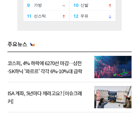
주요뉴스
코스피, 4% 하락에 6270선 마감…삼전
·SK하닉 '와르르' 각각 6%·10%대 급락
ISA 계좌, 5년마다 깨라고요? [이슈크래
커]