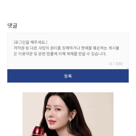
댓글
0 / 300