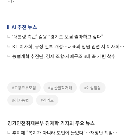
AI 추천 뉴스
‘대통령 측근’ 김용 “경기도 보궐 출마하고 싶다”
KT 이사회, 규정 일부 개정…대표의 임원 임면 시 이사회 승인 삭제
농협개혁 추진단, 경제·조합·지배구조 3대 축 개편 착수
#고향주부모임
#농산물직거래
#이심점심
#경기농협
#경기도
경기인천취재본부 김재학 기자의 주요 뉴스
추미애 "복지가 아니라 도민이 늘었다"…재정난 책임론 정면돌파