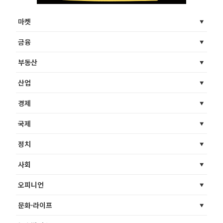
마켓
금융
부동산
산업
경제
국제
정치
사회
오피니언
문화·라이프