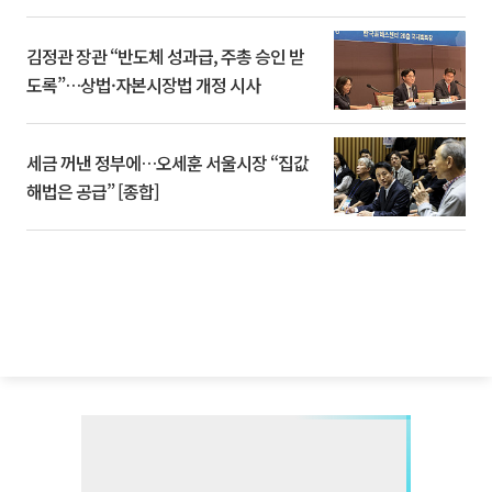
김정관 장관 “반도체 성과급, 주총 승인 받
도록”…상법·자본시장법 개정 시사
세금 꺼낸 정부에…오세훈 서울시장 “집값
해법은 공급” [종합]