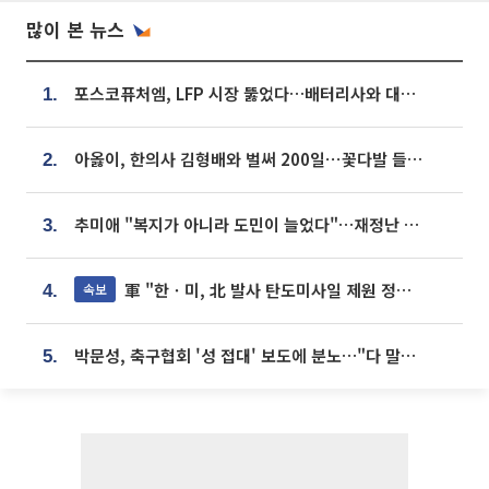
많이 본 뉴스
포스코퓨처엠, LFP 시장 뚫었다…배터리사와 대규모 장기 공급 합의
1.
아옳이, 한의사 김형배와 벌써 200일⋯꽃다발 들고 "프러포즈 아냐"
2.
추미애 "복지가 아니라 도민이 늘었다"…재정난 책임론 정면돌파
3.
軍 "한ㆍ미, 北 발사 탄도미사일 제원 정밀분석 중"
속보
4.
박문성, 축구협회 '성 접대' 보도에 분노…"다 말아먹으려고 작정했나"
5.