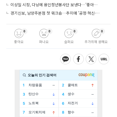
이상일 시장, 다낭에 용인청년봉사단 보낸다…'좋아용 거리' 만든다
경기신보, 남양주본점 첫 워크숍…추미애 '공정·혁신·포용' 전면 반영
0
0
0
0
좋아요
화나요
슬퍼요
추가취재 원해요