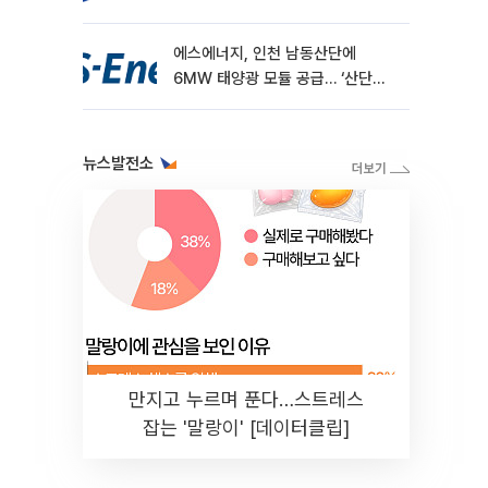
에스에너지, 인천 남동산단에
6MW 태양광 모듈 공급… ‘산단
RE100’ 가속
뉴스발전소
만지고 누르며 푼다…스트레스
잡는 '말랑이' [데이터클립]