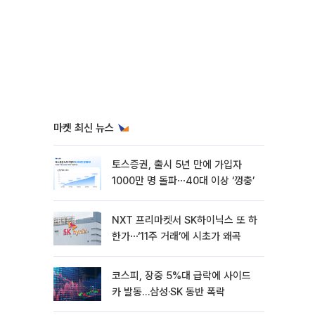
마켓 최신 뉴스
토스증권, 출시 5년 만에 가입자
1000만 명 돌파⋯40대 이상 ‘껑충’
NXT 프리마켓서 SK하이닉스 또 하
한가⋯‘11주 거래’에 시초가 왜곡
코스피, 장중 5%대 급락에 사이드
카 발동…삼성·SK 동반 폭락