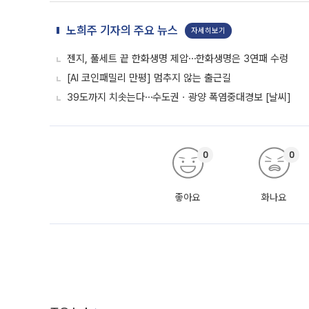
노희주 기자의 주요 뉴스
자세히보기
젠지, 풀세트 끝 한화생명 제압⋯한화생명은 3연패 수렁
[AI 코인패밀리 만평] 멈추지 않는 출근길
39도까지 치솟는다⋯수도권ㆍ광양 폭염중대경보 [날씨]
0
0
좋아요
화나요