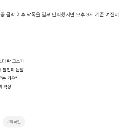
중 급락 이후 낙폭을 일부 만회했지만 오후 3시 기준 여전히
스터 탄 코스피
에 팔천피 눈앞
’는 기우”
격 확장
#외국인