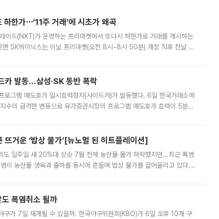
 하한가⋯‘11주 거래’에 시초가 왜곡
트레이드(NXT)가 운영하는 프리마켓에서 또다시 하한가로 거래를 개시하는
면 SK하이닉스는 이날 프리마켓(오전 8시~8시 50분) 개장 직후 전날 정
000원에 거래됐다. 거래량은 11주에 불과했으나, 최초 가격 결정이 기존 정
드카 발동…삼성·SK 동반 폭락
 프로그램 매도호가 일시효력정지(사이드카)가 발동했다. 6일 한국거래소에
선물지수의 급격한 변동으로 유가증권시장의 프로그램 매도호가 효력이 5분간
물지수는 전 거래일 종가 대비 52.48포인트(5.04%) 내린 987.24를 기
른 뜨거운 ‘밥상 물가’[뉴노멀 된 히트플레이션]
도 일주일 새 20%대 상승 7월 전체 농산물 물가 하락했지만...최근 폭염
폭염이 농산물 생육과 출하를 동시에 흔들며 밥상 물가를 끌어올리고 있다.
 아니라 오이와 참외, 브로콜리 가격까지 일주일 새 두 자릿수로 뛰었다.
말도 폭염취소 될까
구가 7일 재개될 수 있을까. 한국야구위원회(KBO)가 6일 오후 10개 구