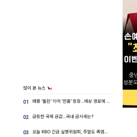
많이 본 뉴스
태풍 '돌핀' 이어 '찬홈' 등장…예상 경로에 한국 '한숨'
01
급등한 국제 금값…국내 금시세는?
02
오늘 KBO 긴급 실행위원회, 주말도 폭염취소 될까
03