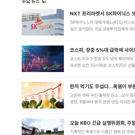
주요 뉴스
NXT 프리마켓서 SK하이닉스 또
SK하이닉스가 대체거래소(ATS) 넥스
일이 벌어졌다. 6일 금융투자업계에 따르
규장 종가보다 29.98% 내린 116만8
규시장과 달
코스피, 장중 5%대 급락에 사이
코스피 지수가 장중 5% 넘게 폭락하며
따르면 오전 10시18분 코스피200 
정지됐다. 발동 시점 당시 코스피200 선
록했다.
한끼 먹기도 무섭다...폭염이 부
고온에 생육 부진·출하량 감소…오이·참외
영향, 8월부터 본격 반영 연일 이어진 
고온에 취약한 시금치와 상추 등 잎채소뿐
오늘 KBO 긴급 실행위원회, 주
기록적인 폭염으로 이틀간 멈춰 선 프로야