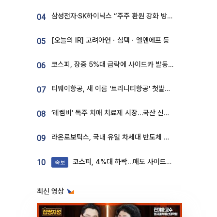
삼성전자·SK하이닉스 “주주 환원 강화 방안 마련”
04
[오늘의 IR] 고려아연ㆍ심텍ㆍ엘앤에프 등
05
코스피, 장중 5%대 급락에 사이드카 발동…삼성·SK 동반 폭락
06
티웨이항공, 새 이름 '트리니티항공' 첫발…SSC 전략 본격화
07
‘레켐비’ 독주 치매 치료제 시장…국산 신약 등장하나
08
라온로보틱스, 국내 유일 차세대 반도체 공정 로봇 개발 ‘고객사 테스트 진행’
09
코스피, 4%대 하락…매도 사이드카 발동
10
속보
최신 영상