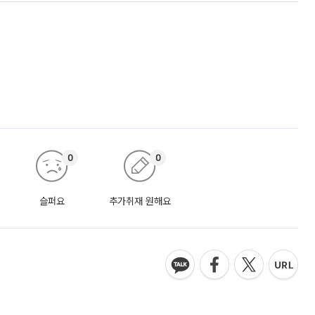
0
0
슬퍼요
추가취재 원해요