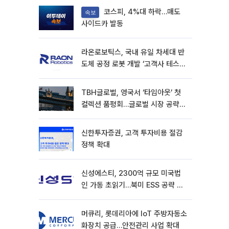
코스피, 4%대 하락…매도
속보
사이드카 발동
라온로보틱스, 국내 유일 차세대 반
도체 공정 로봇 개발 ‘고객사 테스트
진행’
TBH글로벌, 영국서 ‘타임아웃’ 첫
컬렉션 품평회…글로벌 시장 공략
본격화
신한투자증권, 고객 투자비용 절감
정책 확대
신성에스티, 2300억 규모 미국법
인 가동 초읽기…북미 ESS 공략 본
격화
머큐리, 롯데리아에 IoT 주방자동소
화장치 공급…안전관리 사업 확대