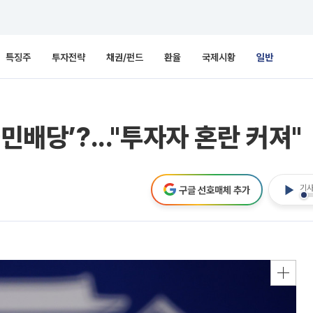
특징주
투자전략
채권/펀드
환율
국제시황
일반
민배당’?..."투자자 혼란 커져"
기사
구글 선호매체 추가