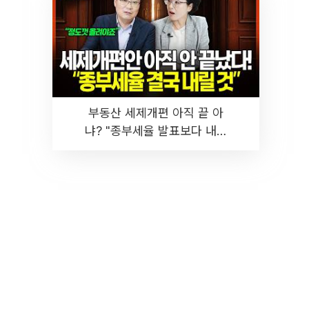
부동산 세제개편 아직 끝 아
냐? "종부세율 발표보다 내릴
것" 장기거주·양도세 전망 I 집
땅지성 I 김인만, 진미윤