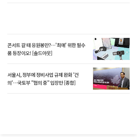
콘서트 갈 때 응원봉만?⋯'최애' 위한 필수
품 등장이오! [솔드아웃]
서울시, 정부에 정비사업 규제 완화 '건
의'⋯국토부 "협의 중" 입장만 [종합]