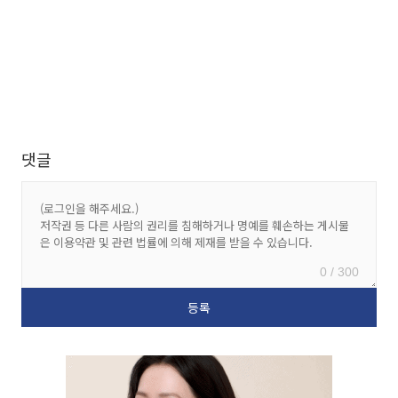
댓글
0 / 300