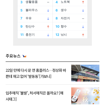
주요뉴스
22일 만에 다시 문 연 홈플러스…정상화 바
쁜데 재고 없어 ‘발동동’[가보니]
입추매직 '불발', 처서매직은 올까요? [해
시태그]