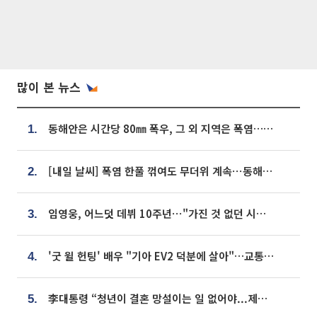
많이 본 뉴스
동해안은 시간당 80㎜ 폭우, 그 외 지역은 폭염…‘극과 극 날씨’
1.
[내일 날씨] 폭염 한풀 꺾여도 무더위 계속⋯동해안 이틀 연속 비
2.
임영웅, 어느덧 데뷔 10주년⋯"가진 것 없던 시절, 내 앞엔 20명의 팬뿐"
3.
'굿 윌 헌팅' 배우 "기아 EV2 덕분에 살아"…교통사고 후 안전성 극찬
4.
李대통령 “청년이 결혼 망설이는 일 없어야...제도상 불이익 조사”
5.