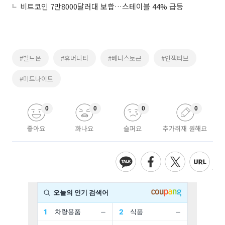
비트코인 7만8000달러대 보합…스테이블 44% 급등
#빌드온
#휴머니티
#베니스토큰
#인젝티브
#미드나이트
0
0
0
0
좋아요
화나요
슬퍼요
추가취재 원해요