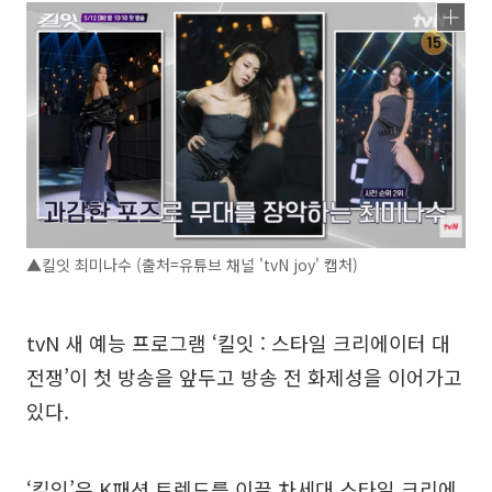
▲킬잇 최미나수 (출처=유튜브 채널 'tvN joy' 캡처)
tvN 새 예능 프로그램 ‘킬잇 : 스타일 크리에이터 대
전쟁’이 첫 방송을 앞두고 방송 전 화제성을 이어가고
있다.
‘킬잇’은 K패션 트렌드를 이끌 차세대 스타일 크리에