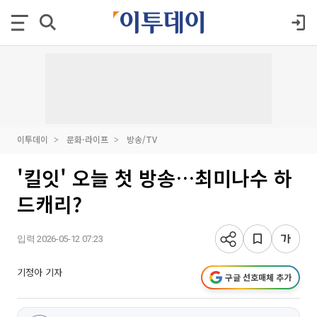
이투데이
문화·라이프
방송/TV
'킬잇' 오늘 첫 방송…최미나수 하
드캐리?
입력 2026-05-12 07:23
기정아 기자
구글 선호매체 추가