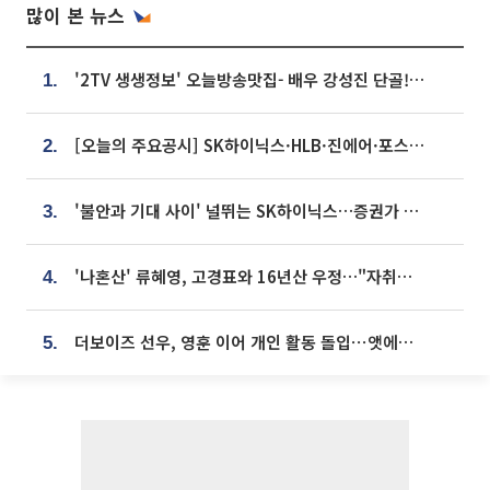
많이 본 뉴스
'2TV 생생정보' 오늘방송맛집- 배우 강성진 단골! 쌀국수ㆍ푸팟퐁 커리 맛집 '블○○○'
1.
[오늘의 주요공시] SK하이닉스·HLB·진에어·포스코홀딩스·네이버·대우건설 등
2.
'불안과 기대 사이' 널뛰는 SK하이닉스…증권가 "HBM4·LTA 기반 펀터멘털 견고"
3.
'나혼산' 류혜영, 고경표와 16년산 우정…"자취방서 부모님과 마주쳐"
4.
더보이즈 선우, 영훈 이어 개인 활동 돌입⋯앳에어리어와 전속계약
5.