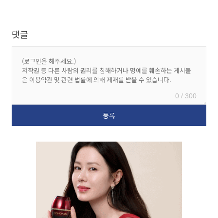
댓글
0 / 300