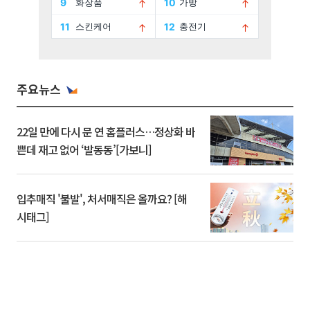
주요뉴스
22일 만에 다시 문 연 홈플러스…정상화 바
쁜데 재고 없어 ‘발동동’[가보니]
입추매직 '불발', 처서매직은 올까요? [해
시태그]