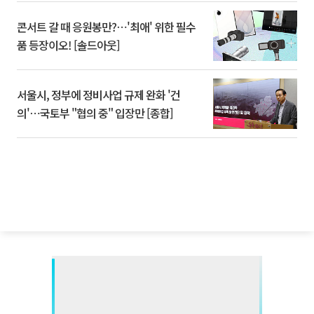
콘서트 갈 때 응원봉만?⋯'최애' 위한 필수
품 등장이오! [솔드아웃]
서울시, 정부에 정비사업 규제 완화 '건
의'⋯국토부 "협의 중" 입장만 [종합]