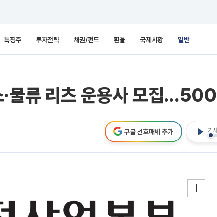
특징주
투자전략
채권/펀드
환율
국제시황
일반
·물류 리츠 운용사 모집…500
기사
구글 선호매체 추가