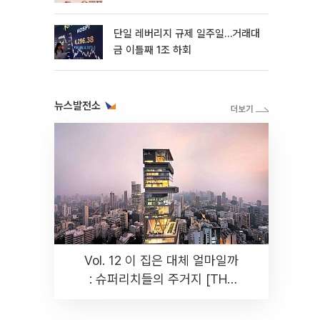
까지 튼튼”
단일 레버리지 규제 일주일…거래대
금 이틀째 1조 하회
뉴스발전소
Vol. 12 이 집은 대체 얼마일까
: 슈퍼리치들의 주거지 [THE
RARE]