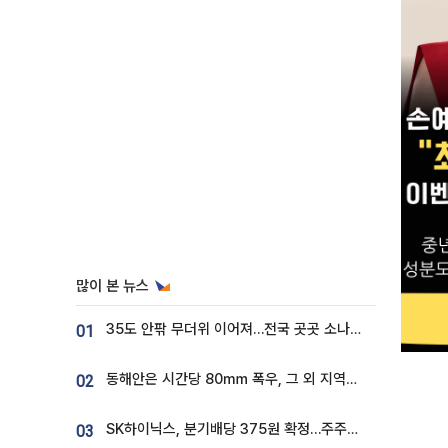
많이 본 뉴스
35도 안팎 무더위 이어져…전국 곳곳 소나기 [오늘 날씨]
01
동해안은 시간당 80㎜ 폭우, 그 외 지역은 폭염…‘극과 극 날씨’
02
SK하이닉스, 분기배당 375원 확정…주주환원책 9월로 앞당겨 발표
03