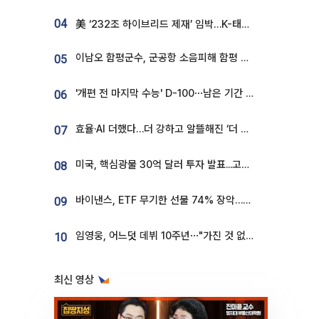
04
美 ‘232조 하이브리드 제재’ 임박…K-태양광, 불확실성 털고 날개 다나
이남오 함평군수, 군공항 소음피해 함평 보상 요구
05
'개편 전 마지막 수능' D-100⋯남은 기간 성적 올릴 전략은
06
효율·AI 더했다…더 강하고 알뜰해진 ‘더 뉴 그랜저 하이브리드’ [ET의 모빌리티]
07
미국, 핵심광물 30억 달러 투자 발표...고려아연 대미투자 언급
08
바이낸스, ETF 무기한 선물 74% 장악…한국 레버리지 ETF 거래 급증 [e가상자산]
09
임영웅, 어느덧 데뷔 10주년⋯"가진 것 없던 시절, 내 앞엔 20명의 팬뿐"
10
최신 영상