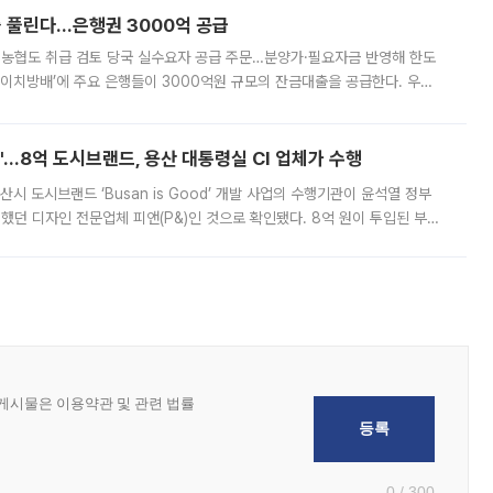
 풀린다…은행권 3000억 공급
리·농협도 취급 검토 당국 실수요자 공급 주문…분양가·필요자금 반영해 한도
에이치방배’에 주요 은행들이 3000억원 규모의 잔금대출을 공급한다. 우리
하고 있어 향후 공급 규모가 늘어날 전망이다. 7일 금융권에 따르면 KB국
od'…8억 도시브랜드, 용산 대통령실 CI 업체가 수행
시 도시브랜드 ‘Busan is Good’ 개발 사업의 수행기관이 윤석열 정부
여했던 디자인 전문업체 피앤(P&)인 것으로 확인됐다. 8억 원이 투입된 부산
 부족과 디자인 정체성 논란에 휩싸였던 만큼, 사업 선정 과정과 결과물에
0 / 300