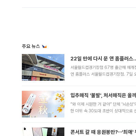
주요 뉴스
22일 만에 다시 문 연 홈플러스
서울월드컵경기장점 67명 출근해 재개점 
연 홈플러스 서울월드컵경기장점. 7일 
우유, 과일 같은 신선식품이 차근차근 자
입추매직 '불발', 처서매직은 올
“와 이제 시원한 거 같아” 단체 ‘뇌손상
한 더위 속 30도대 초반이 상대적으로
지역에 있었습니다. 7월 말에는 서풍과
콘서트 갈 때 응원봉만?⋯'최애'