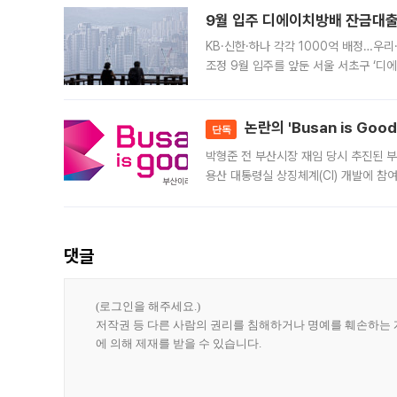
9월 입주 디에이치방배 잔금대출
KB·신한·하나 각각 1000억 배정…우
조정 9월 입주를 앞둔 서울 서초구 ‘디
은행과 NH농협은행도 대출 취급을 검토
민은행
논란의 'Busan is Go
단독
박형준 전 부산시장 재임 당시 추진된 부산
용산 대통령실 상징체계(CI) 개발에 참
도시브랜드 사업이 공개 이후 시민 공감
댓글