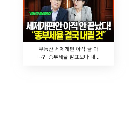
부동산 세제개편 아직 끝 아
냐? "종부세율 발표보다 내릴
것" 장기거주·양도세 전망 I 집
땅지성 I 김인만, 진미윤