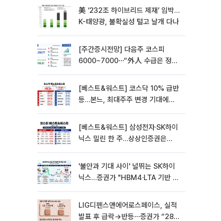
美 ‘232조 하이브리드 제재’ 임박…
K-태양광, 불확실성 털고 날개 다나
[주간증시전망] 다음주 코스피
6000~7000⋯“外人 수급은 정책
이 변수”
[베스트&워스트] 코스닥 10% 급반
등…본느, 최대주주 변경 기대에
270% 폭등
[베스트&워스트] 삼성전자·SK하이
닉스 밀린 한 주…상상인증권은
85% 급등
'불안과 기대 사이' 널뛰는 SK하이
닉스…증권가 "HBM4·LTA 기반 펀
터멘털 견고"
LIG디펜스앤에어로스페이스, 실적
발표 후 급락→반등⋯증권가 “28년