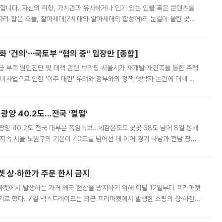
합니다. 자신의 취향, 가치관과 유사하거나 인기 있는 인물 혹은 콘텐츠를
'가 자리 잡은 오늘, 잘파세대(Z세대와 알파세대의 합성어)의 눈길이 쏠린 곳은
리는 공연장. 응원봉만큼이나 눈에 띄는 게 있습니다. 공연이 시작되기
 '건의'⋯국토부 "협의 중" 입장만 [종합]
급 부족 원인진단 및 대책 관련 브리핑 서울시가 재개발·재건축을 통한 주택
비사업으로 인한 '이주 대란' 우려와 정부와의 정책 엇박자 논란에 대해 정
실장은 2031년까지 31만 가구 착공 목표에 차질이 없다는 입장이나,
·광양 40.2도…전국 '펄펄'
·광양 40.2도 전국 대부분 폭염특보…체감온도도 곳곳 38도 넘어 8일 동해
지속 서울 노원구의 기온이 40도를 넘어선 데 이어 경기 하남과 전남 광양
. 전국 대부분 지역에 폭염특보가 내려진 가운데 곳곳에서 39~40도 안팎
켓 상·하한가 주문 한시 금지
마켓에서 발생하는 가격 왜곡 현상을 방지하기 위해 이달 12일부터 프리마켓
기로 했다. 7일 넥스트레이드는 최근 프리마켓에서 발생한 소량의 상·하한
, 주문 오류로 인한 가격 급등락을 최소화하기 위한 비상 대응방안을 발표