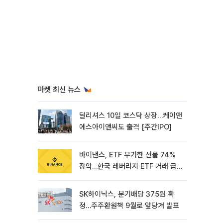
마켓 최신 뉴스
딜리셔스 10일 코스닥 상장…케이앤
에스아이앤씨도 출격 [주간IPO]
바이낸스, ETF 무기한 선물 74%
장악…한국 레버리지 ETF 거래 급
증 [e가상자산]
SK하이닉스, 분기배당 375원 확
정…주주환원책 9월로 앞당겨 발표