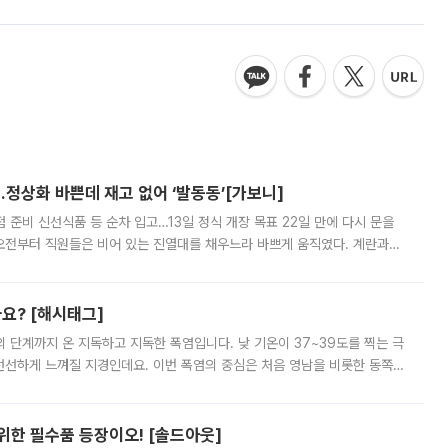
…정상화 바쁜데 재고 없어 ‘발동동’[가보니]
준비 신선식품 등 순차 입고…13일 정식 개장 목표 22일 만에 다시 문을
오전부터 직원들은 비어 있는 진열대를 채우느라 바쁘게 움직였다. 계란과
리를 잡기 시작했지만, 매장 곳곳엔 여전히 텅 빈 매대가 먼저 눈에 들어왔
까요? [해시태그]
’의 단계까지 온 지독하고 지독한 폭염입니다. 낮 기온이 37~39도를 찍는 극
 선선하게 느껴질 지경인데요. 이번 폭염의 중심은 처음 영남을 비롯한 동쪽
 북서풍이 산맥을 넘어 영남 쪽으로 내려오면서 뜨겁고 건조해졌는데요.
 위한 필수품 등장이오! [솔드아웃]