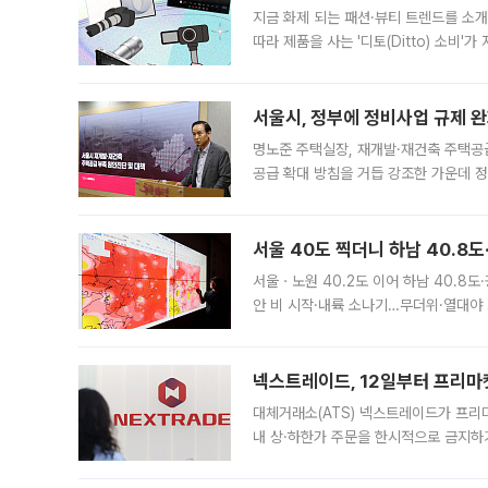
지금 화제 되는 패션·뷰티 트렌드를 소개
따라 제품을 사는 '디토(Ditto) 소비
어디일까요? 아이돌 콘서트 시작을 기다
서울시, 정부에 정비사업 규제 완화
명노준 주택실장, 재개발·재건축 주택공
공급 확대 방침을 거듭 강조한 가운데 정
면 반박하고 나섰다. 명노준 서울시 주택
서울 40도 찍더니 하남 40.8도
서울ㆍ노원 40.2도 이어 하남 40.8도
안 비 시작·내륙 소나기…무더위·열대야 
에서도 40도를 웃도는 기온이 관측됐다
의 극심한
넥스트레이드, 12일부터 프리마
대체거래소(ATS) 넥스트레이드가 프리
내 상·하한가 주문을 한시적으로 금지하
가 체결 사례와 관련해 설명자료를 내고