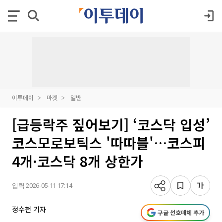
이투데이
마켓
일반
[급등락주 짚어보기] ‘코스닥 입성’
코스모로보틱스 '따따블'…코스피
4개·코스닥 8개 상한가
입력 2026-05-11 17:14
정수천 기자
구글 선호매체 추가