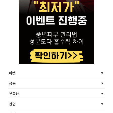
마켓
금융
부동산
산업