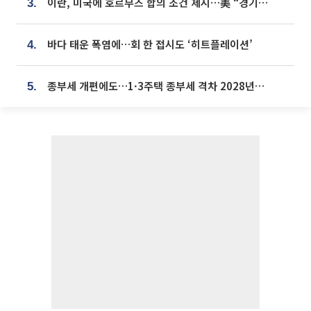
이란, 미국에 호르무즈 합의 조건 제시…美 “경기 아직 안 끝나” [종합]
3.
바다 태운 폭염에…회 한 접시도 ‘히트플레이션’
4.
종부세 개편에도…1·3주택 종부세 격차 2028년부터 확대
5.