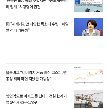
‘한국판 IRA’ 베일 벗었지만…반도체·배터
리 업계 “시행령이 관건”
與 “세제개편안 다양한 목소리 수렴…이달
말 정리 가능성”
블룸버그 “레버리지 거품 빠진 코스피, 변
동성 최악 국면 지났을 가능성”
영업익으로 이자도 못 낸다…건설 한계기
업 5년 새 62→173곳