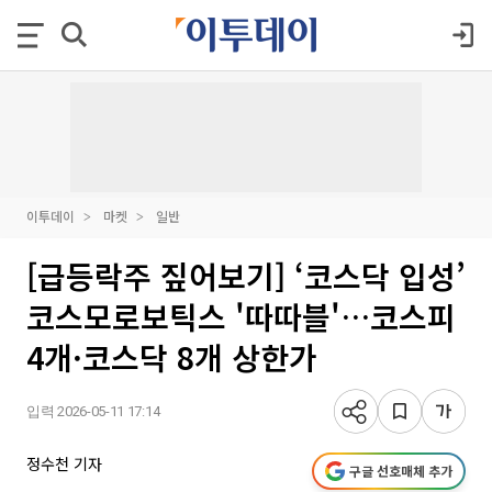
이투데이
마켓
일반
[급등락주 짚어보기] ‘코스닥 입성’
코스모로보틱스 '따따블'…코스피
4개·코스닥 8개 상한가
입력 2026-05-11 17:14
정수천 기자
구글 선호매체 추가