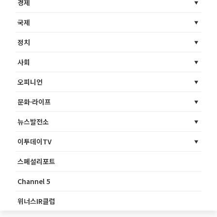
경제
국제
정치
사회
오피니언
문화·라이프
뉴스발전소
이투데이TV
스페셜리포트
Channel 5
위너스IR클럽