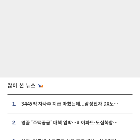
많이 본 뉴스
3445억 자사주 지급 마쳤는데...삼성전자 DX노조, 뒤늦은 '떼쓰기 집회'
1.
영끌 '주택공급' 대책 임박⋯비아파트·도심복합까지 총동원
2.