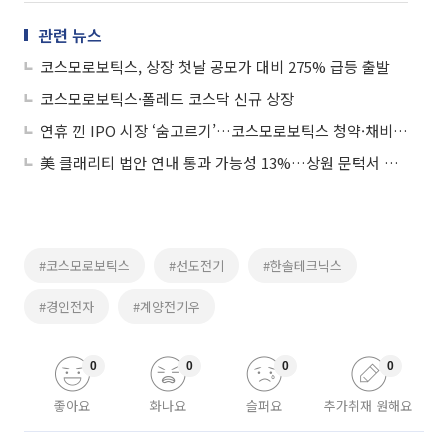
관련 뉴스
코스모로보틱스, 상장 첫날 공모가 대비 275% 급등 출발
코스모로보틱스·폴레드 코스닥 신규 상장
연휴 낀 IPO 시장 ‘숨고르기’…코스모로보틱스 청약·채비 상장 마무리
美 클래리티 법안 연내 통과 가능성 13%…상원 문턱서 제동
#코스모로보틱스
#선도전기
#한솔테크닉스
#경인전자
#계양전기우
0
0
0
0
좋아요
화나요
슬퍼요
추가취재 원해요