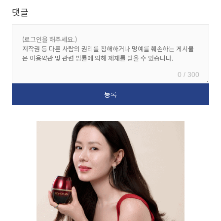
댓글
0 / 300