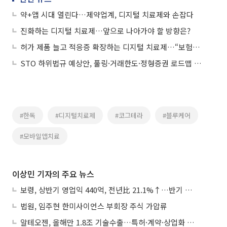
약+앱 시대 열린다…제약업계, 디지털 치료제와 손잡다
진화하는 디지털 치료제…앞으로 나아가야 할 방향은?
허가 제품 늘고 적응증 확장하는 디지털 치료제…“보험수가 숙제”
STO 하위법규 예상안, 풀링·거래한도·정형증권 로드맵 제시
#한독
#디지털치료제
#코그테라
#블루케어
#모바일앱치료
이상민 기자의 주요 뉴스
보령, 상반기 영업익 440억, 전년比 21.1%↑…반기 역대 최대
법원, 임주현 한미사이언스 부회장 주식 가압류
알테오젠, 올해만 1.8조 기술수출…특허·계약·상업화 ‘삼박자’