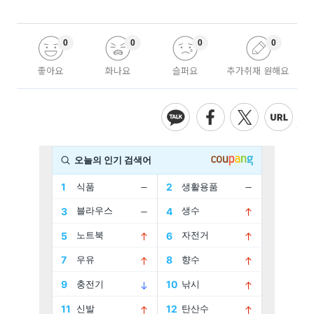
0
0
0
0
좋아요
화나요
슬퍼요
추가취재 원해요