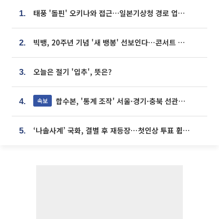
태풍 '돌핀' 오키나와 접근…일본기상청 경로 업데이트
1.
빅뱅, 20주년 기념 '새 뱅봉' 선보인다⋯콘서트 앞두고 팝업 개최
2.
오늘은 절기 '입추', 뜻은?
3.
합수본, '통계 조작' 서울·경기·충북 선관위 등 추가 압수수색
속보
4.
‘나솔사계’ 국화, 결별 후 재등장⋯첫인상 투표 휩쓸고 ‘인기녀’ 등극
5.