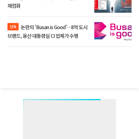
재점화
논란의 'Busan is Good'…8억 도시
단독
브랜드, 용산 대통령실 CI 업체가 수행