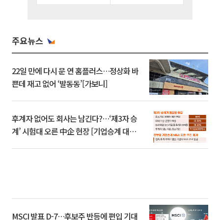
주요뉴스
22일 만에 다시 문 연 홈플러스…정상화 바
쁜데 재고 없어 ‘발동동’[가보니]
후계자 없어도 회사는 남긴다?…‘제3자 승
계’ 시험대 오른 中企 현장 [기업승계 대전
환]
MSCI 발표 D-7…후보주 반등에 편입 기대