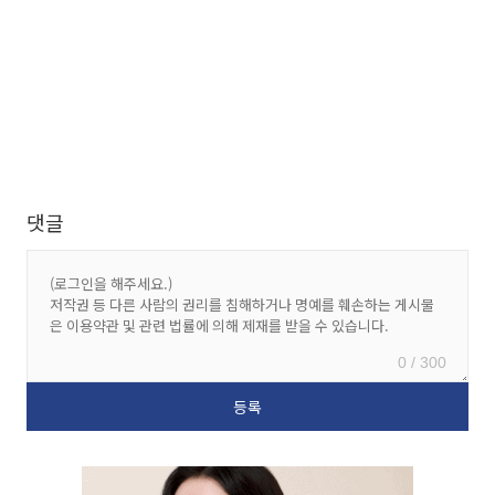
댓글
0 / 300