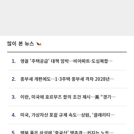
많이 본 뉴스
영끌 '주택공급' 대책 임박⋯비아파트·도심복합까지 총동원
1.
종부세 개편에도…1·3주택 종부세 격차 2028년부터 확대
2.
이란, 미국에 호르무즈 합의 조건 제시…美 “경기 아직 안 끝나” [종합]
3.
미국, 가상자산 포괄 규제 속도…상원, ‘클래리티법’ 9월 절차투표 추진
4.
맥북 품은 삼성에 ‘중국산’ 맹추격⋯커지는 노트북 OLED 시장
5.