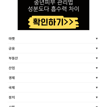
마켓
금융
부동산
산업
경제
국제
정치