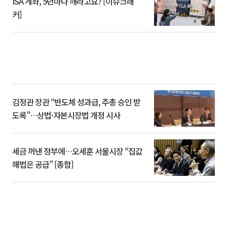
ISA 계좌, 5년마다 깨라고요? [이슈크래
커]
김정관 장관 “반도체 성과급, 주총 승인 받
도록”…상법·자본시장법 개정 시사
세금 꺼낸 정부에…오세훈 서울시장 “집값
해법은 공급” [종합]