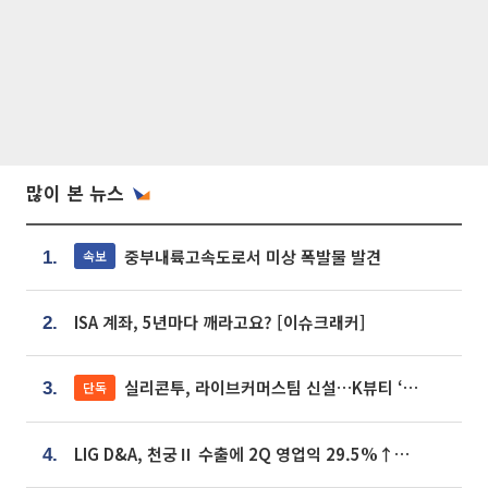
많이 본 뉴스
중부내륙고속도로서 미상 폭발물 발견
속보
1.
ISA 계좌, 5년마다 깨라고요? [이슈크래커]
2.
실리콘투, 라이브커머스팀 신설…K뷰티 ‘글로벌 판매망’ 확대[K뷰티 라방戰]
단독
3.
LIG D&A, 천궁Ⅱ 수출에 2Q 영업익 29.5%↑…수주잔고 24.6조 [종합]
4.