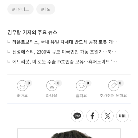
#나인테크
#나노
김우람 기자의 주요 뉴스
라온로보틱스, 국내 유일 차세대 반도체 공정 로봇 개발 ‘고객사 테스트 진행’
신성에스티, 2300억 규모 미국법인 가동 초읽기…북미 ESS 공략 본격화
에브리봇, 미 로봇 수출 FCC인증 보유…휴머노이드 ‘AI 두뇌’ 탑재 속도
0
0
0
0
좋아요
화나요
슬퍼요
추가취재 원해요