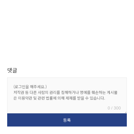
댓글
0 / 300