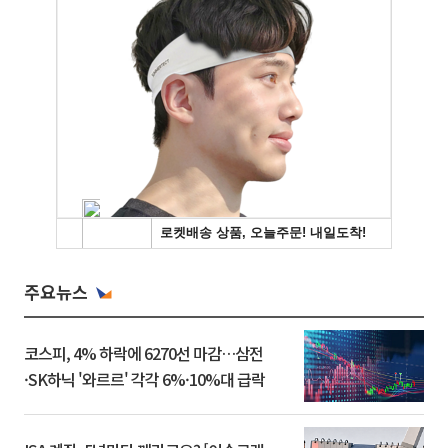
주요뉴스
코스피, 4% 하락에 6270선 마감…삼전
·SK하닉 '와르르' 각각 6%·10%대 급락