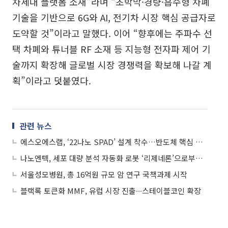
차세대 플랫폼 소재”라며 “초박막·경량·흡수형 차폐
기술을 기반으로 6G와 AI, 전기차 시장 핵심 공급자로
도약할 것”이라고 말했다. 이어 “향후에는 주파수 선
택 차폐와 튜너블 RF 소재 등 지능형 전자파 제어 기
술까지 확장해 글로벌 시장 경쟁력을 확보해 나갈 계
획”이라고 덧붙였다.
관련 뉴스
에스오에스랩, ‘22나노 SPAD’ 설계 착수…반도체 핵심 센서 국산화 ‘승부수’
나노엔텍, 세포 대량 분석 자동화 로봇 ‘리제네론’으로부터 구매주문 수령
서울성모병원, 총 16억원 규모 암 연구 국책과제 시작
블랙록 토큰화 MMF, 유럽 시장 진출∙∙∙스테이블코인 확장