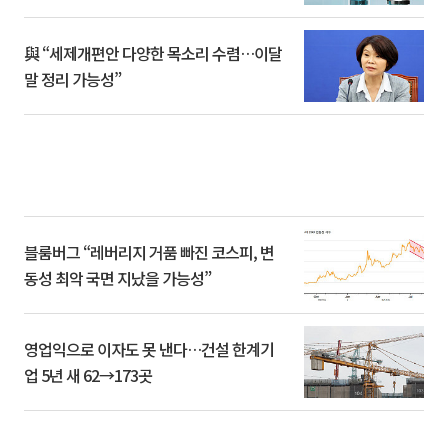
與 “세제개편안 다양한 목소리 수렴…이달
말 정리 가능성”
블룸버그 “레버리지 거품 빠진 코스피, 변
동성 최악 국면 지났을 가능성”
영업익으로 이자도 못 낸다…건설 한계기
업 5년 새 62→173곳