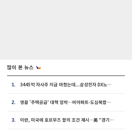
많이 본 뉴스
3445억 자사주 지급 마쳤는데...삼성전자 DX노조, 뒤늦은 '떼쓰기 집회'
1.
영끌 '주택공급' 대책 임박⋯비아파트·도심복합까지 총동원
2.
이란, 미국에 호르무즈 합의 조건 제시…美 “경기 아직 안 끝나” [종합]
3.