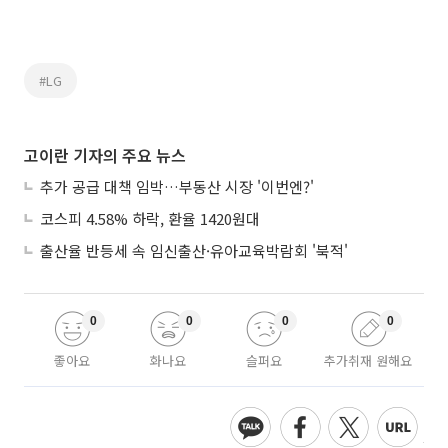
#LG
고이란 기자의 주요 뉴스
추가 공급 대책 임박…부동산 시장 '이번엔?'
코스피 4.58% 하락, 환율 1420원대
출산율 반등세 속 임신출산·유아교육박람회 '북적'
0
0
0
0
좋아요
화나요
슬퍼요
추가취재 원해요