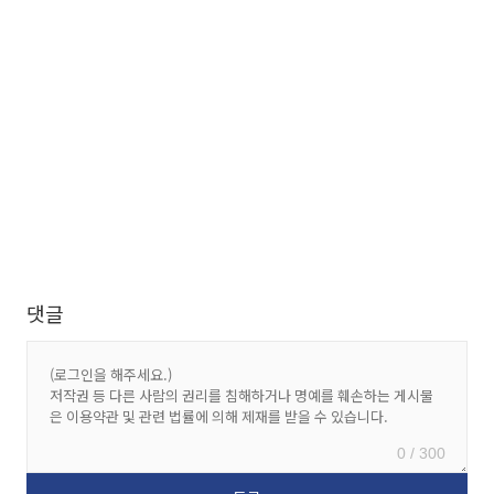
댓글
0 / 300