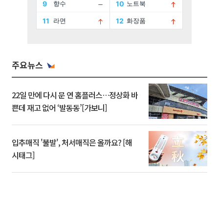
주요뉴스
22일 만에 다시 문 연 홈플러스…정상화 바
쁜데 재고 없어 ‘발동동’[가보니]
입추매직 '불발', 처서매직은 올까요? [해
시태그]