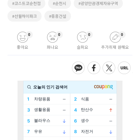
#코스트코순천점
#순천시
#광양만권경제자유구역
#선월하이파크
#중흥건설
0
0
0
0
좋아요
화나요
슬퍼요
추가취재 원해요