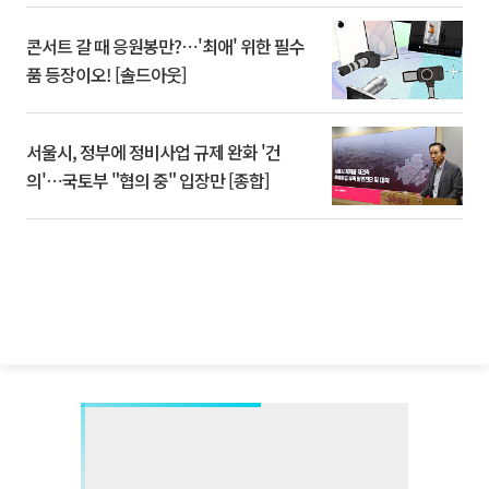
콘서트 갈 때 응원봉만?⋯'최애' 위한 필수
품 등장이오! [솔드아웃]
서울시, 정부에 정비사업 규제 완화 '건
의'⋯국토부 "협의 중" 입장만 [종합]