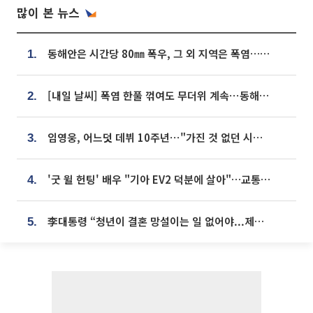
많이 본 뉴스
동해안은 시간당 80㎜ 폭우, 그 외 지역은 폭염…‘극과 극 날씨’
1.
[내일 날씨] 폭염 한풀 꺾여도 무더위 계속⋯동해안 이틀 연속 비
2.
임영웅, 어느덧 데뷔 10주년⋯"가진 것 없던 시절, 내 앞엔 20명의 팬뿐"
3.
'굿 윌 헌팅' 배우 "기아 EV2 덕분에 살아"…교통사고 후 안전성 극찬
4.
李대통령 “청년이 결혼 망설이는 일 없어야...제도상 불이익 조사”
5.