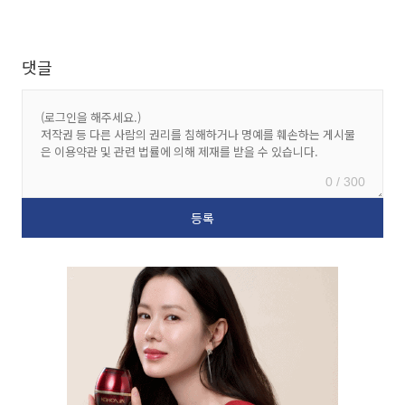
댓글
0 / 300