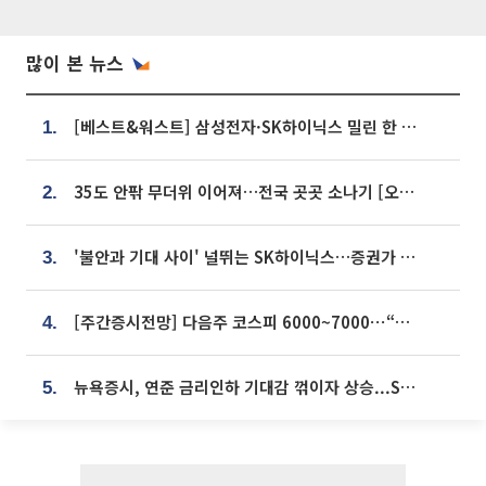
많이 본 뉴스
[베스트&워스트] 삼성전자·SK하이닉스 밀린 한 주…상상인증권은 85% 급등
1.
35도 안팎 무더위 이어져…전국 곳곳 소나기 [오늘 날씨]
2.
'불안과 기대 사이' 널뛰는 SK하이닉스…증권가 "HBM4·LTA 기반 펀터멘털 견고"
3.
[주간증시전망] 다음주 코스피 6000~7000⋯“外人 수급은 정책이 변수”
4.
뉴욕증시, 연준 금리인하 기대감 꺾이자 상승...S&P500 사상 최고치 [종합]
5.