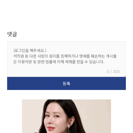
댓글
0 / 300