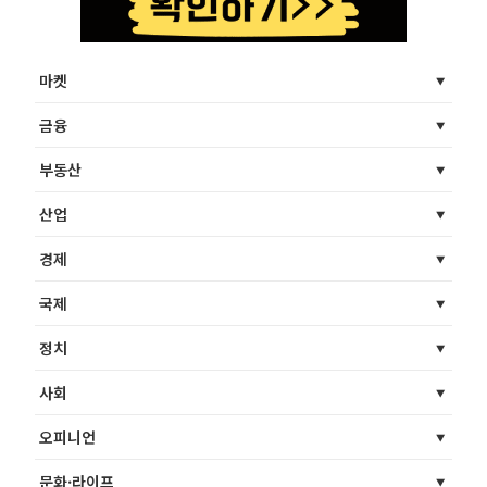
마켓
금융
부동산
산업
경제
국제
정치
사회
오피니언
문화·라이프