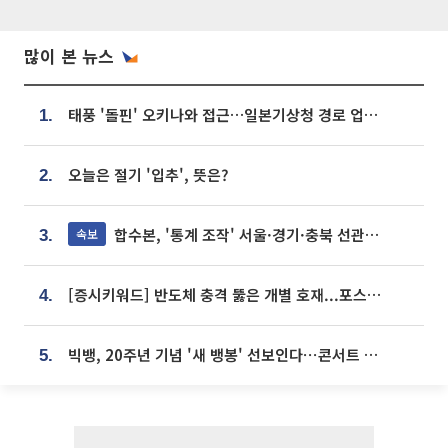
많이 본 뉴스
태풍 '돌핀' 오키나와 접근…일본기상청 경로 업데이트
1.
오늘은 절기 '입추', 뜻은?
2.
합수본, '통계 조작' 서울·경기·충북 선관위 등 추가 압수수색
속보
3.
[증시키워드] 반도체 충격 뚫은 개별 호재...포스코퓨처엠·에코프로·한화솔루션 '눈길'
4.
빅뱅, 20주년 기념 '새 뱅봉' 선보인다⋯콘서트 앞두고 팝업 개최
5.