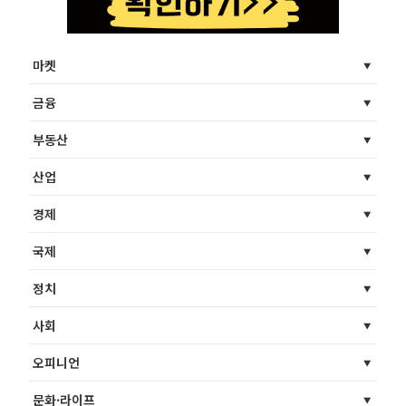
마켓
금융
부동산
산업
경제
국제
정치
사회
오피니언
문화·라이프