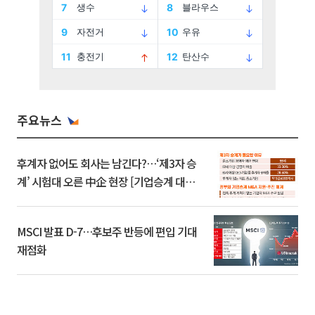
주요뉴스
후계자 없어도 회사는 남긴다?…‘제3자 승
계’ 시험대 오른 中企 현장 [기업승계 대전
환]
MSCI 발표 D-7…후보주 반등에 편입 기대
재점화