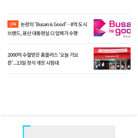
논란의 'Busan is Good'…8억 도시
단독
브랜드, 용산 대통령실 CI 업체가 수행
2000억 수혈받은 홈플러스 ‘오늘 가오
픈’...13일 정식 개장 시험대