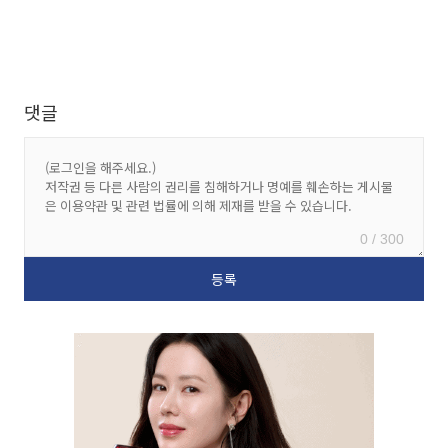
댓글
0 / 300