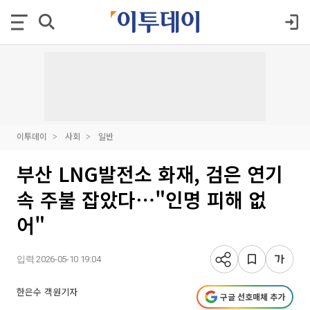
이투데이
사회
일반
부산 LNG발전소 화재, 검은 연기
속 주불 잡았다⋯"인명 피해 없
어"
입력 2026-05-10 19:04
한은수 객원기자
구글 선호매체 추가