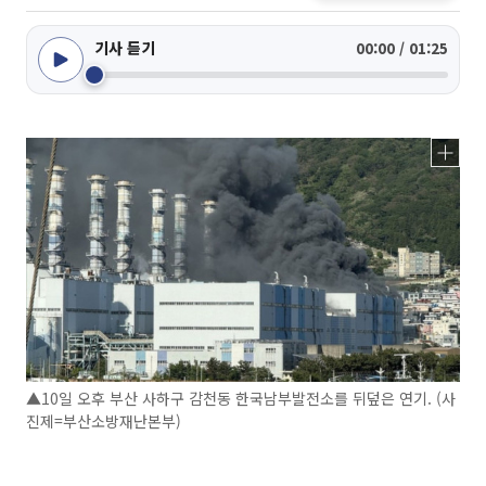
기사 듣기
00:00 / 01:25
▲10일 오후 부산 사하구 감천동 한국남부발전소를 뒤덮은 연기. (사
진제=부산소방재난본부)