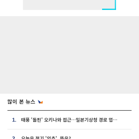
많이 본 뉴스
태풍 '돌핀' 오키나와 접근…일본기상청 경로 업데이트
1.
오늘은 절기 '입추', 뜻은?
2.