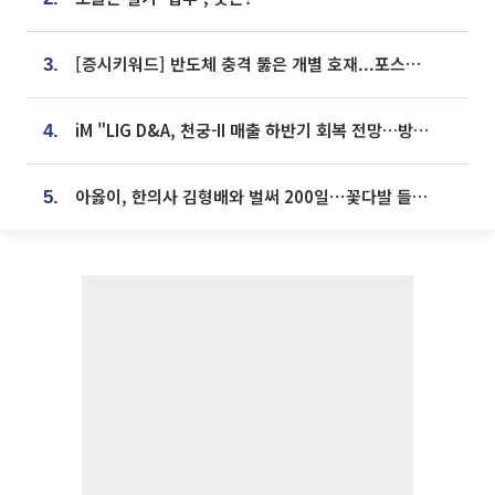
[증시키워드] 반도체 충격 뚫은 개별 호재...포스코퓨처엠·에코프로·한화솔루션 '눈길'
3.
iM "LIG D&A, 천궁-II 매출 하반기 회복 전망…방산 톱픽 유지"
4.
아옳이, 한의사 김형배와 벌써 200일⋯꽃다발 들고 "프러포즈 아냐"
5.