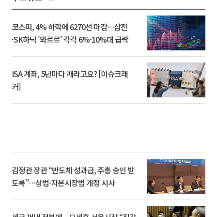
코스피, 4% 하락에 6270선 마감…삼전
·SK하닉 '와르르' 각각 6%·10%대 급락
ISA 계좌, 5년마다 깨라고요? [이슈크래
커]
김정관 장관 “반도체 성과급, 주총 승인 받
도록”…상법·자본시장법 개정 시사
세금 꺼낸 정부에…오세훈 서울시장 “집값