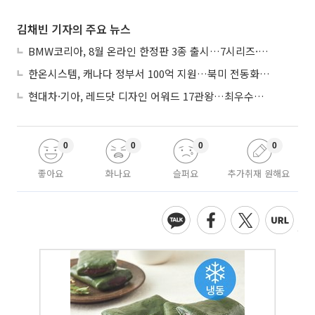
김채빈 기자의 주요 뉴스
BMW코리아, 8월 온라인 한정판 3종 출시…7시리즈·X7·M340i 투어링
한온시스템, 캐나다 정부서 100억 지원…북미 전동화 시장 가속
현대차·기아, 레드닷 디자인 어워드 17관왕…최우수상 2개 수상
0
0
0
0
좋아요
화나요
슬퍼요
추가취재 원해요