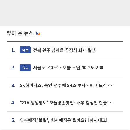
많이 본 뉴스
전북 완주 삼례읍 공장서 화재 발생
속보
1.
서울도 '40도'…오늘 노원 40.2도 기록
속보
2.
SK하이닉스, 용인·청주에 54조 투자…AI 메모리 생산기지 키운다
3.
'2TV 생생정보' 오늘방송맛집- 배우 강성진 단골! 쌀국수ㆍ푸팟퐁 커리 맛집 '블○○○'
4.
입추매직 '불발', 처서매직은 올까요? [해시태그]
5.