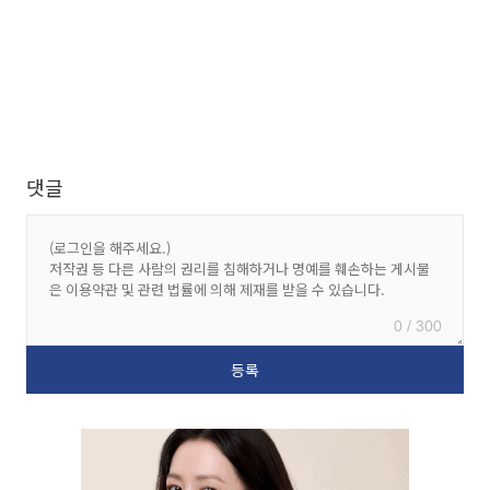
댓글
0 / 300