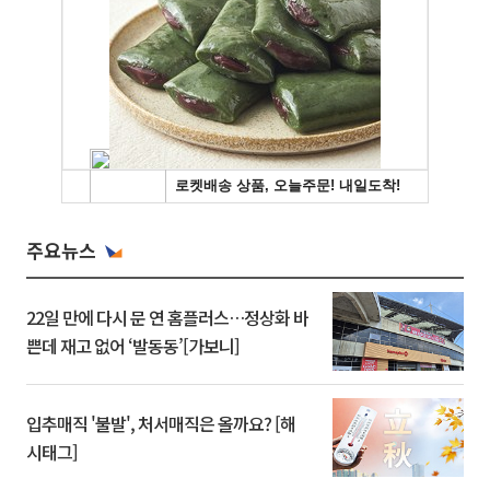
주요뉴스
22일 만에 다시 문 연 홈플러스…정상화 바
쁜데 재고 없어 ‘발동동’[가보니]
입추매직 '불발', 처서매직은 올까요? [해
시태그]