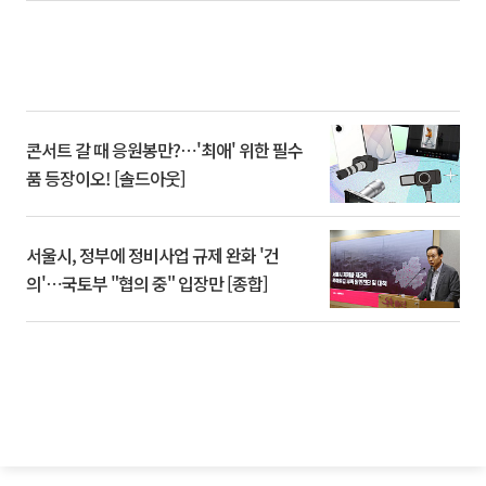
콘서트 갈 때 응원봉만?⋯'최애' 위한 필수
품 등장이오! [솔드아웃]
서울시, 정부에 정비사업 규제 완화 '건
의'⋯국토부 "협의 중" 입장만 [종합]