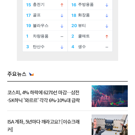
주요뉴스
코스피, 4% 하락에 6270선 마감…삼전
·SK하닉 '와르르' 각각 6%·10%대 급락
ISA 계좌, 5년마다 깨라고요? [이슈크래
커]