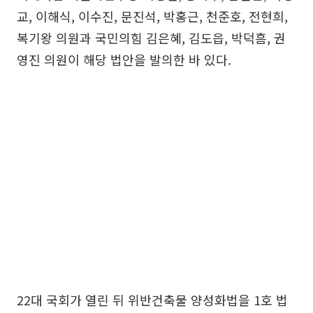
교, 이해식, 이수진, 문진석, 박홍근, 천준호, 전현희,
복기왕 의원과 국민의힘 김은혜, 김도읍, 박덕흠, 권
영진 의원이 해당 법안을 발의한 바 있다.
22대 국회가 열린 뒤 위반건축물 양성화법을 1호 법