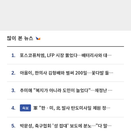
많이 본 뉴스
포스코퓨처엠, LFP 시장 뚫었다…배터리사와 대규모 장기 공급 합의
1.
아옳이, 한의사 김형배와 벌써 200일⋯꽃다발 들고 "프러포즈 아냐"
2.
추미애 "복지가 아니라 도민이 늘었다"…재정난 책임론 정면돌파
3.
軍 "한ㆍ미, 北 발사 탄도미사일 제원 정밀분석 중"
속보
4.
박문성, 축구협회 '성 접대' 보도에 분노…"다 말아먹으려고 작정했나"
5.