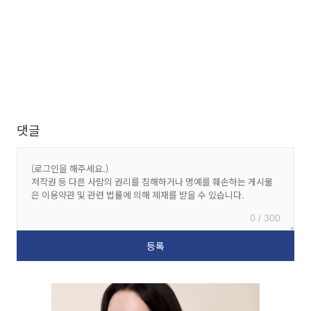
댓글
0 / 300