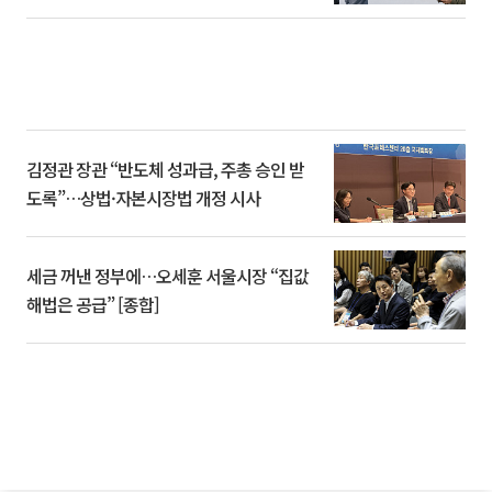
김정관 장관 “반도체 성과급, 주총 승인 받
도록”…상법·자본시장법 개정 시사
세금 꺼낸 정부에…오세훈 서울시장 “집값
해법은 공급” [종합]