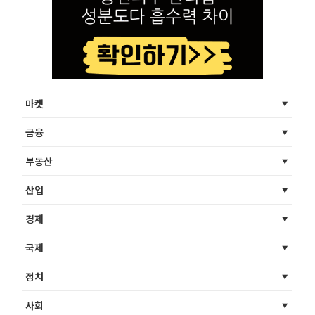
마켓
금융
부동산
산업
경제
국제
정치
사회