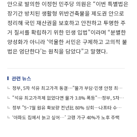
안으로 발의한 이정헌 민주당 의원은 “이번 특별법은
장기간 방치된 생활형 위반건축물을 제도권 안으로
정리해 국민 재산권을 보호하고 안전하고 투명한 주
거 질서를 확립하기 위한 민생 입법”이라며 “분별한
양성화가 아니라 ‘억울한 서민은 구제하고 고의적 불
법은 엄단한다’는 원칙을 담았다”고 말했다.
관련 뉴스
정부, 5차 석유 최고가격 동결⋯"물가 부담·민생 안정 최우선"
"석유 최고가격제 없었다면 물가 3.8% 폭등"⋯정부, 5차 동결로 '민생 방파제' 친다
정부 "5~7월 원유 확보량 전년比 80% 상회⋯나프타 수급도 안정적"
‘아파도 집에서 늙고 싶어…’ 고령 가구 40%가 노후 주택