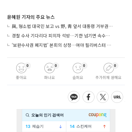
윤혜원 기자의 주요 뉴스
與, 형소법 대국민 보고 vs 野, 靑 앞서 대통령 거부권 촉구
경찰 수사 기다리다 피의자 석방…기한 넘기면 속수무책
‘보완수사권 폐지법’ 본회의 상정…여야 필리버스터 대치
0
0
0
0
좋아요
화나요
슬퍼요
추가취재 원해요