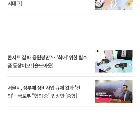
시태그]
콘서트 갈 때 응원봉만?⋯'최애' 위한 필수
품 등장이오! [솔드아웃]
서울시, 정부에 정비사업 규제 완화 '건
의'⋯국토부 "협의 중" 입장만 [종합]