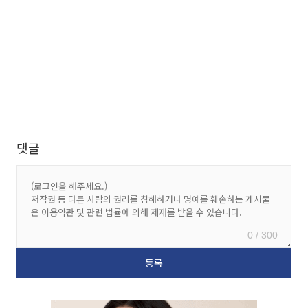
댓글
0 / 300