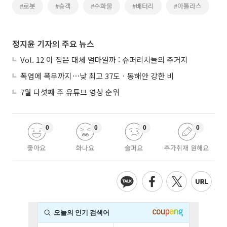
#로봇
#승객
#수화물
#배터리
#아틀라스
정지윤 기자의 주요 뉴스
Vol. 12 이 집은 대체 얼마일까 : 슈퍼리치들의 주거지
폭염에 폭우까지⋯낮 최고 37도ㆍ동해안 강한 비
7월 다섯째 주 유튜브 영상 순위
0
0
0
0
좋아요
화나요
슬퍼요
추가취재 원해요