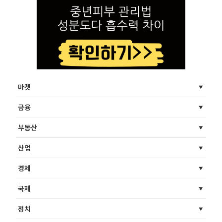
마켓
금융
부동산
산업
경제
국제
정치