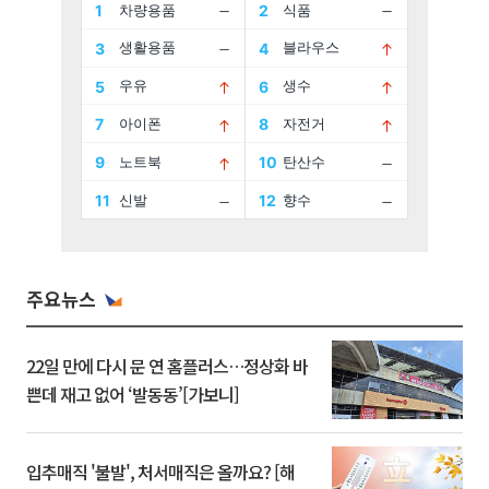
주요뉴스
22일 만에 다시 문 연 홈플러스…정상화 바
쁜데 재고 없어 ‘발동동’[가보니]
입추매직 '불발', 처서매직은 올까요? [해