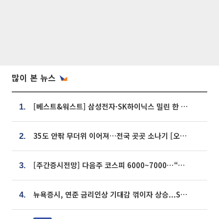
많이 본 뉴스
[베스트&워스트] 삼성전자·SK하이닉스 밀린 한 주…상상인증권은 85% 급등
1.
35도 안팎 무더위 이어져…전국 곳곳 소나기 [오늘 날씨]
2.
[주간증시전망] 다음주 코스피 6000~7000⋯“外人 수급은 정책이 변수”
3.
뉴욕증시, 연준 금리인상 기대감 꺾이자 상승...S&P500 사상 최고치 [종합]
4.