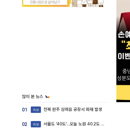
많이 본 뉴스
전북 완주 삼례읍 공장서 화재 발생
01
속보
서울도 '40도'…오늘 노원 40.2도 기록
02
속보