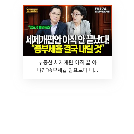
부동산 세제개편 아직 끝 아
냐? "종부세율 발표보다 내릴
것" 장기거주·양도세 전망 I 집
땅지성 I 김인만, 진미윤