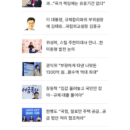
과…"국가 책임에는 유효기간 없다"
이 대통령, 규제합리화위 부위원장
에 김태유…국립외교원장 김흥규
위성락, 스틸 주한미대사 만나…한
미동맹 발전 논의
권익위 "부정하게 타낸 나랏돈
1300억 원…환수액 역대 최대"
장동혁 “집값 올려놓고 국민만 잡
아⋯규제·대출 풀어야”
한병도 “국힘, 말로만 주택 공급…공
급 법안 처리 협조하라”