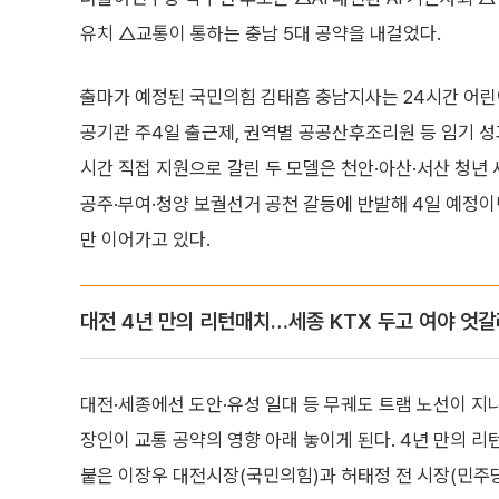
유치 △교통이 통하는 충남 5대 공약을 내걸었다.
출마가 예정된 국민의힘 김태흠 충남지사는 24시간 어린
공기관 주4일 출근제, 권역별 공공산후조리원 등 임기 성과를
시간 직접 지원으로 갈린 두 모델은 천안·아산·서산 청년 
공주·부여·청양 보궐선거 공천 갈등에 반발해 4일 예정이
만 이어가고 있다.
대전 4년 만의 리턴매치…세종 KTX 두고 여야 엇
대전·세종에선 도안·유성 일대 등 무궤도 트램 노선이 지나
장인이 교통 공약의 영향 아래 놓이게 된다. 4년 만의 리턴매치
붙은 이장우 대전시장(국민의힘)과 허태정 전 시장(민주당)