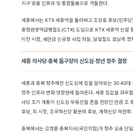
치구 맞춤 인프라 및 통합돌봄으로 격돌한다.
세종에서는 KTX 세종역을 둘러싸고 조상호 후보(민주당)
충청권광역급행철도(CTX) 도입으로 KTX 세종역 신설
이전 시점, 새만금 신공항 사업 차질, 달빛철도 호남측 정
세종 의사당·충북 돔구장이 신도심·청년 정주 결정
세종과 충북 청주에선 신도심에 집을 알아보는 30·40대
정주 인프라 변화 영향권에 들어온다. 세종 집값을 좌우할
사당 조기 개통이 신도심 부동산을 흔들 전망인 만큼 조 
후보, 최 시장, 조국혁신당 황운하 후보, 개혁신당 하헌휘
충북에서는 김영환 충북지사(국민의힘)가 청주 오송 단일 