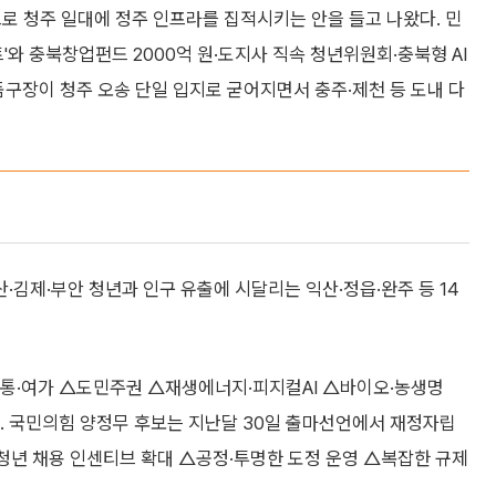
으로 청주 일대에 정주 인프라를 집적시키는 안을 들고 나왔다. 민
'와 충북창업펀드 2000억 원·도지사 직속 청년위원회·충북형 AI
돔구장이 청주 오송 단일 입지로 굳어지면서 충주·제천 등 도내 다
김제·부안 청년과 인구 유출에 시달리는 익산·정읍·완주 등 14
통·여가 △도민주권 △재생에너지·피지컬AI △바이오·농생명
었다. 국민의힘 양정무 후보는 지난달 30일 출마선언에서 재정자립
△청년 채용 인센티브 확대 △공정·투명한 도정 운영 △복잡한 규제