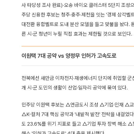
사 타당성 조사 완료)·오송 바이오 클러스터 5단지 조성
주당 신용한 후보는 청주·충주·제천을 잇는 '경제 삼각벨트
대전환 융합벨트로 도내 분산 모델을 들고 맞불을 놨다. 
른 시·군 청년이 누릴 직접 효과는 제한될 것으로 보인다.
이원택 7대 공약 vs 양정무 인허가 고속도로
전북에선 새만금 이차전지·재생에너지 단지에 취업할 군산·
개 시·군 도민의 생활이 산업·일자리 공약에 묶여 있다.
민주당 이원택 후보는 △연금도시 조성 △기업·인재 △교
△K-컬처 7대 핵심 공약과 '내발적 발전' 전략을 내걸
도 23.6%를 위기 지표로 들고 △기업 투자 장벽 해소 
해소 '인허가 고속도로' 4대 축을 제시했다.