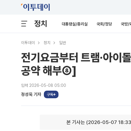
정치
대통령실/총리실
국회/정당
국방/
이투데이
정치
일반
전기요금부터 트램·아이돌
공약 해부⑧]
입력 2026-05-08 05:00
정성욱 기자
구독
본 기사는 (2026-05-07 18:3