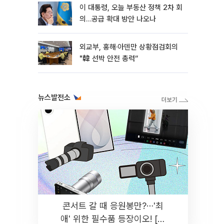
이 대통령, 오늘 부동산 정책 2차 회
의…공급 확대 방안 나오나
외교부, 홍해·아덴만 상황점검회의
"韓 선박 안전 총력“
뉴스발전소
콘서트 갈 때 응원봉만?⋯'최
애' 위한 필수품 등장이오! [솔