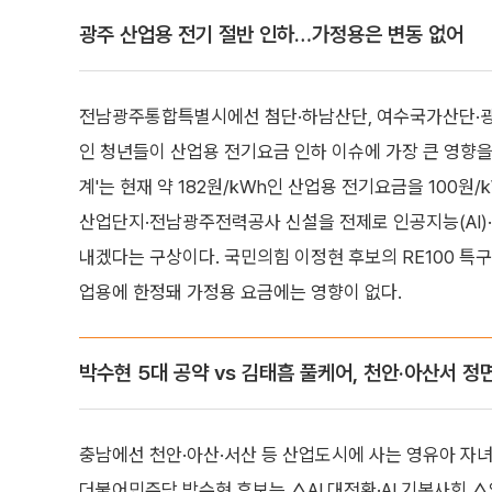
광주 산업용 전기 절반 인하…가정용은 변동 없어
전남광주통합특별시에선 첨단·하남산단, 여수국가산단·광
인 청년들이 산업용 전기요금 인하 이슈에 가장 큰 영향을
계'는 현재 약 182원/kWh인 산업용 전기요금을 100원
산업단지·전남광주전력공사 신설을 전제로 인공지능(AI)·
내겠다는 구상이다. 국민의힘 이정현 후보의 RE100 특구
업용에 한정돼 가정용 요금에는 영향이 없다.
박수현 5대 공약 vs 김태흠 풀케어, 천안·아산서 정
충남에선 천안·아산·서산 등 산업도시에 사는 영유아 자녀
더불어민주당 박수현 후보는 △AI 대전환·AI 기본사회 △