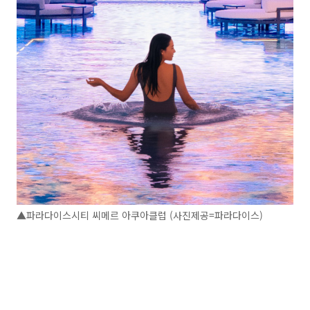
▲파라다이스시티 씨메르 아쿠아클럽 (사진제공=파라다이스)