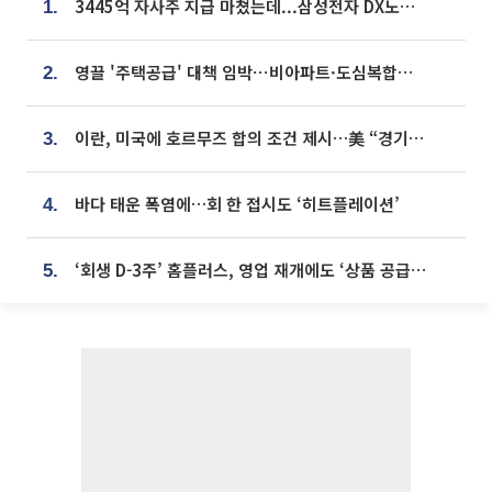
3445억 자사주 지급 마쳤는데...삼성전자 DX노조, 뒤늦은 '떼쓰기 집회'
1.
영끌 '주택공급' 대책 임박⋯비아파트·도심복합까지 총동원
2.
이란, 미국에 호르무즈 합의 조건 제시…美 “경기 아직 안 끝나” [종합]
3.
바다 태운 폭염에…회 한 접시도 ‘히트플레이션’
4.
‘회생 D-3주’ 홈플러스, 영업 재개에도 ‘상품 공급망’ 복구가 생존 관건
5.