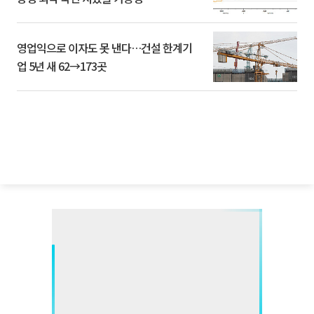
영업익으로 이자도 못 낸다…건설 한계기
업 5년 새 62→173곳