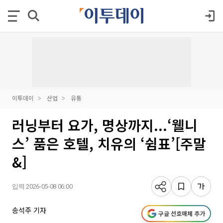
이투데이
산업
유통
러닝부터 요가, 명상까지...‘웰니
스’ 품은 호텔, 치유의 ‘쉼표’[주말
&]
입력 2026-05-08 06:00
송석주 기자
구글 선호매체 추가