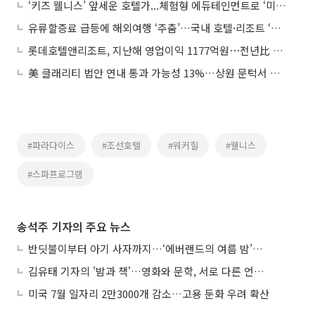
‘키즈 웰니스’ 앞세운 호텔가...체험형 에듀테인먼트로 ‘미래 고객’ 선점
유류할증료 급등에 해외여행 ‘주춤’…국내 호텔·리조트 ‘반사이익’
롯데호텔앤리조트, 지난해 영업이익 1177억원⋯전년比 119.7% 증가
美 클래리티 법안 연내 통과 가능성 13%…상원 문턱서 제동
#파라다이스
#조선호텔
#워커힐
#웰니스
#스파프로그램
송석주 기자의 주요 뉴스
반딧불이부터 아기 사자까지…‘에버랜드의 여름 밤’이 기다려지는 이유
김유태 기자의 '밤과 책'…영화와 문학, 서로 다른 언어를 읽다
미국 7월 일자리 2만3000개 감소…고용 둔화 우려 확산