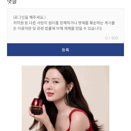
댓글
0 / 300