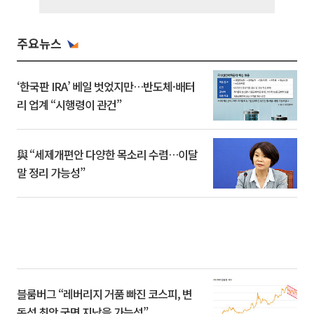
주요뉴스
‘한국판 IRA’ 베일 벗었지만…반도체·배터
리 업계 “시행령이 관건”
與 “세제개편안 다양한 목소리 수렴…이달
말 정리 가능성”
블룸버그 “레버리지 거품 빠진 코스피, 변
동성 최악 국면 지났을 가능성”