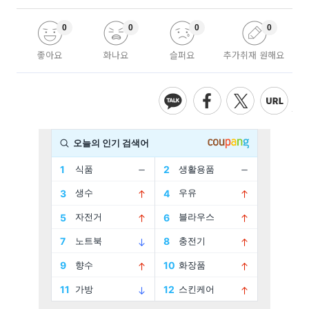
0
0
0
0
좋아요
화나요
슬퍼요
추가취재 원해요