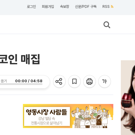
로그인
회원가입
속보창
신문/PDF 구독
RSS
트코인 매집
00:00 / 04:58
 듣기