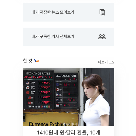
내가 저장한 뉴스 모아보기
내가 구독한 기자 전체보기
한 컷
1410원대 원·달러 환율, 10개