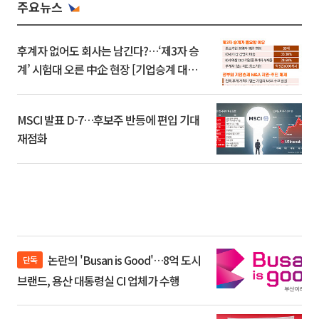
주요뉴스
후계자 없어도 회사는 남긴다?…‘제3자 승
계’ 시험대 오른 中企 현장 [기업승계 대전
환]
MSCI 발표 D-7…후보주 반등에 편입 기대
재점화
논란의 'Busan is Good'…8억 도시
단독
브랜드, 용산 대통령실 CI 업체가 수행