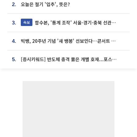
오늘은 절기 '입추', 뜻은?
2.
합수본, '통계 조작' 서울·경기·충북 선관위 등 추가 압수수색
속보
3.
빅뱅, 20주년 기념 '새 뱅봉' 선보인다⋯콘서트 앞두고 팝업 개최
4.
[증시키워드] 반도체 충격 뚫은 개별 호재...포스코퓨처엠·에코프로·한화솔루션 '눈길'
5.