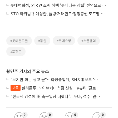
롯데백화점, 외국인 쇼핑 혜택 ‘롯데타운 잠실’ 전역으로 넓힌다
STO 하위법규 예상안, 풀링·거래한도·정형증권 로드맵 제시
#롯데월드몰
#잠실
#롯데쇼핑
#스플렌더
#포켓몬
황민주 기자의 주요 뉴스
“보기만 하는 광고 끝“…화장품업계, SNS 홍보도 ‘참여형 콘텐츠’로 변모
실리콘투, 라이브커머스팀 신설…K뷰티 ‘글로벌 판매망’ 확대 속도
단독
“한국적 감성에 英 축구열정 더했다”...푸마, 성수 ‘맨시티 하우스’ 팝업
0
0
0
0