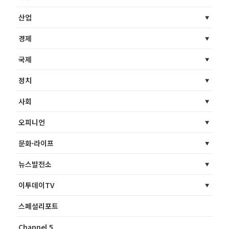
산업
경제
국제
정치
사회
오피니언
문화·라이프
뉴스발전소
이투데이TV
스페셜리포트
Channel 5