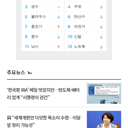
주요뉴스
‘한국판 IRA’ 베일 벗었지만…반도체·배터
리 업계 “시행령이 관건”
與 “세제개편안 다양한 목소리 수렴…이달
말 정리 가능성”