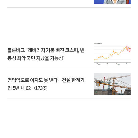
블룸버그 “레버리지 거품 빠진 코스피, 변
동성 최악 국면 지났을 가능성”
영업익으로 이자도 못 낸다…건설 한계기
업 5년 새 62→173곳