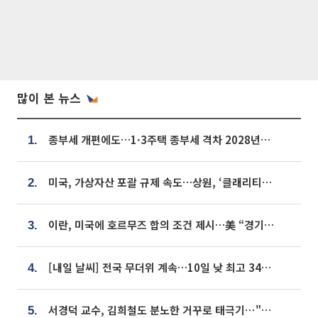
많이 본 뉴스
종부세 개편에도…1·3주택 종부세 격차 2028년부터 확대
1.
미국, 가상자산 포괄 규제 속도…상원, ‘클래리티법’ 9월 절차투표 추진
2.
이란, 미국에 호르무즈 합의 조건 제시…美 “경기 아직 안 끝나” [종합]
3.
[내일 날씨] 전국 무더위 계속…10일 낮 최고 34도 육박
4.
서경덕 교수, 김희철도 분노한 거꾸로 태극기⋯"엉터리는 아냐, 아쉬울 뿐"
5.