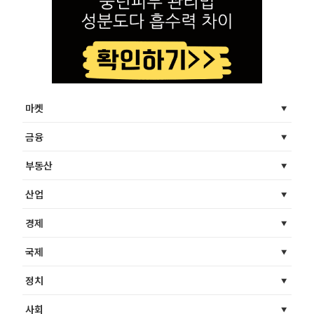
마켓
금융
부동산
산업
경제
국제
정치
사회