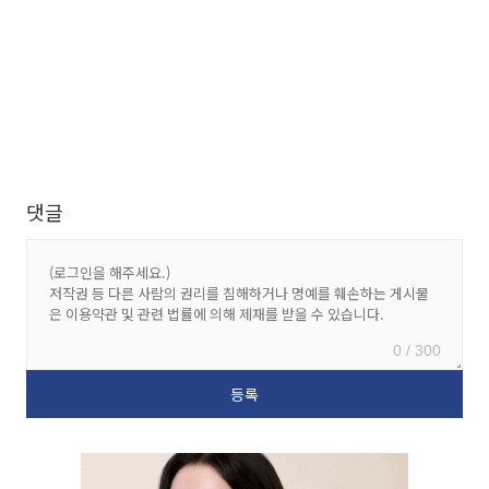
댓글
0 / 300