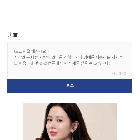
댓글
0 / 300