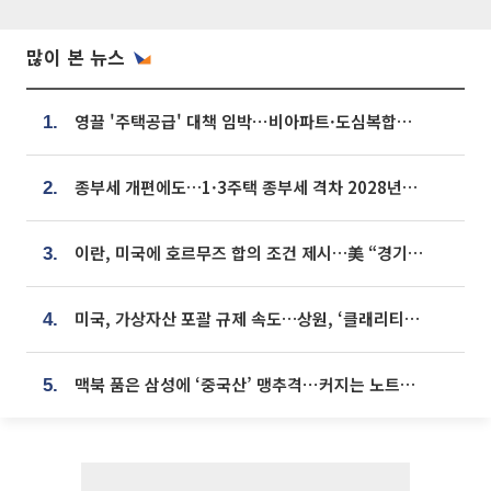
많이 본 뉴스
영끌 '주택공급' 대책 임박⋯비아파트·도심복합까지 총동원
1.
종부세 개편에도…1·3주택 종부세 격차 2028년부터 확대
2.
이란, 미국에 호르무즈 합의 조건 제시…美 “경기 아직 안 끝나” [종합]
3.
미국, 가상자산 포괄 규제 속도…상원, ‘클래리티법’ 9월 절차투표 추진
4.
맥북 품은 삼성에 ‘중국산’ 맹추격⋯커지는 노트북 OLED 시장
5.