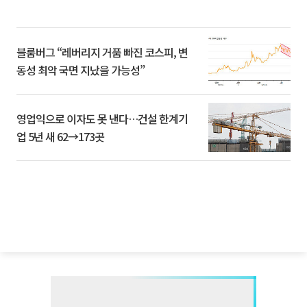
블룸버그 “레버리지 거품 빠진 코스피, 변
동성 최악 국면 지났을 가능성”
영업익으로 이자도 못 낸다…건설 한계기
업 5년 새 62→173곳