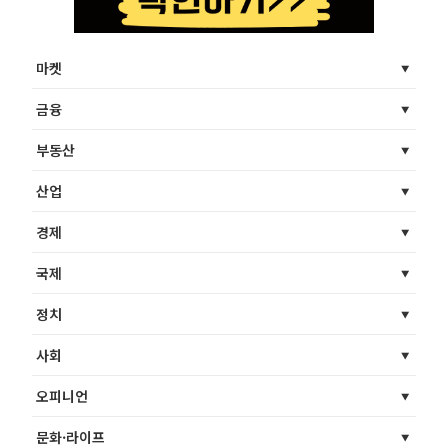
마켓
금융
부동산
산업
경제
국제
정치
사회
오피니언
문화·라이프