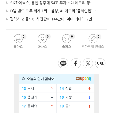
SK하이닉스, 용인·청주에 54조 투자…AI 메모리 생산기지 키운다
D램·낸드 모두 세계 1위…삼성, AI 메모리 '풀라인업'으로 승부
갤럭시 Z 폴드8, 사전판매 144만대 '역대 최대'…7년만에 갤노트10 기록 넘어
0
0
0
0
좋아요
화나요
슬퍼요
추가취재 원해요