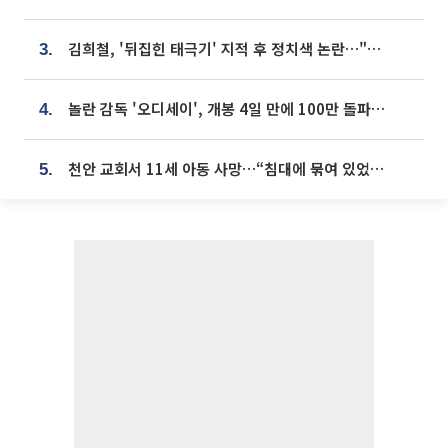
김희철, '뒤집힌 태극기' 지적 후 정치색 논란…"좌우 떠나 우리나라 국기"
3.
놀란 감독 '오디세이', 개봉 4일 만에 100만 돌파⋯'왕사남' 보다 빠르다
4.
천안 교회서 11세 아동 사망…“침대에 묶여 있었다” 진술 확보
5.