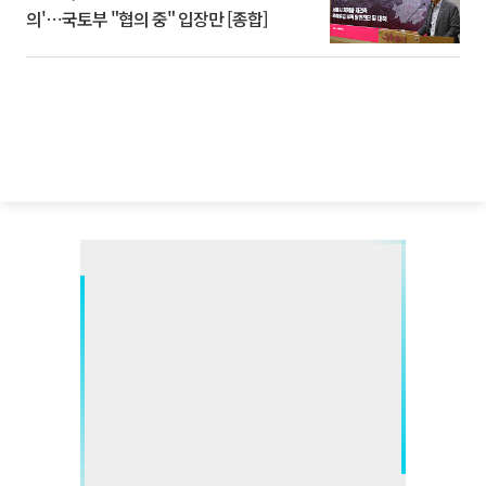
의'⋯국토부 "협의 중" 입장만 [종합]