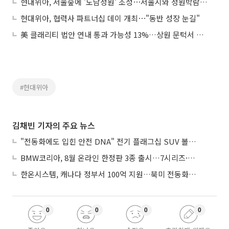
현대위아, 서울숲에 '도담정원' 조성⋯서울시와 정원박람회 기업동행정원 협약
현대위아, 협력사 파트너십 데이 개최⋯"동반 성장 눈길"
美 클래리티 법안 연내 통과 가능성 13%…상원 문턱서 제동
#현대위아
김채빈 기자의 주요 뉴스
"전동화에도 입힌 안전 DNA" 전기 플래그십 SUV 볼보 'EX90'
BMW코리아, 8월 온라인 한정판 3종 출시…7시리즈·X7·M340i 투어링
한온시스템, 캐나다 정부서 100억 지원…북미 전동화 시장 가속
0
0
0
0