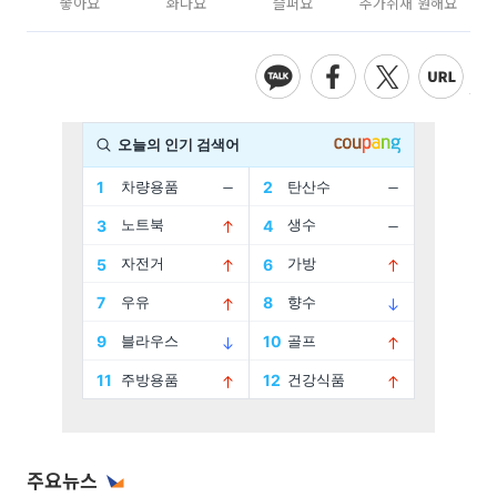
좋아요
화나요
슬퍼요
추가취재 원해요
주요뉴스