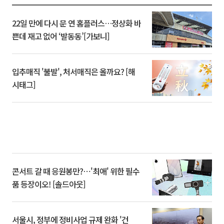
22일 만에 다시 문 연 홈플러스…정상화 바
쁜데 재고 없어 ‘발동동’[가보니]
입추매직 '불발', 처서매직은 올까요? [해
시태그]
콘서트 갈 때 응원봉만?⋯'최애' 위한 필수
품 등장이오! [솔드아웃]
서울시, 정부에 정비사업 규제 완화 '건