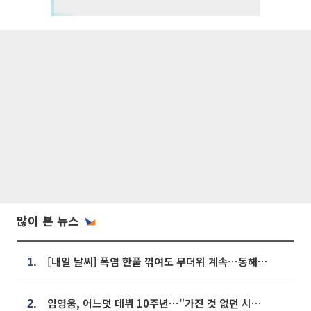
많이 본 뉴스
[내일 날씨] 폭염 한풀 꺾여도 무더위 계속⋯동해안 이틀 연속 비
1.
임영웅, 어느덧 데뷔 10주년⋯"가진 것 없던 시절, 내 앞엔 20명의 팬뿐"
2.