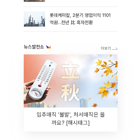
롯데케미칼, 2분기 영업이익 1101
억원…전년 比 흑자전환
뉴스발전소
입추매직 '불발', 처서매직은 올
까요? [해시태그]