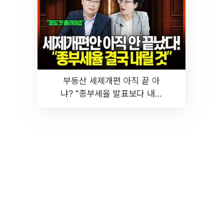
부동산 세제개편 아직 끝 아
냐? "종부세율 발표보다 내릴
것" 장기거주·양도세 전망 I 집
땅지성 I 김인만, 진미윤