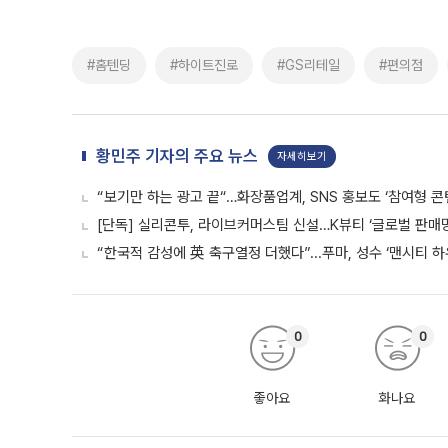
#홈텐딩
#하이트진로
#GS리테일
#편의점
황민주 기자의 주요 뉴스
자세히보기
“보기만 하는 광고 끝“…화장품업계, SNS 홍보도 ‘참여형 콘
[단독] 실리콘투, 라이브커머스팀 신설…K뷰티 ‘글로벌 판매망
“한국적 감성에 英 축구열정 더했다”...푸마, 성수 ‘맨시티 하
0
0
좋아요
화나요