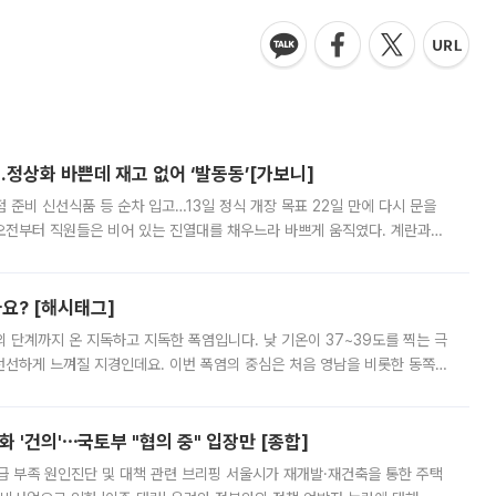
…정상화 바쁜데 재고 없어 ‘발동동’[가보니]
준비 신선식품 등 순차 입고…13일 정식 개장 목표 22일 만에 다시 문을
오전부터 직원들은 비어 있는 진열대를 채우느라 바쁘게 움직였다. 계란과
리를 잡기 시작했지만, 매장 곳곳엔 여전히 텅 빈 매대가 먼저 눈에 들어왔
까요? [해시태그]
’의 단계까지 온 지독하고 지독한 폭염입니다. 낮 기온이 37~39도를 찍는 극
 선선하게 느껴질 지경인데요. 이번 폭염의 중심은 처음 영남을 비롯한 동쪽
 북서풍이 산맥을 넘어 영남 쪽으로 내려오면서 뜨겁고 건조해졌는데요.
 '건의'⋯국토부 "협의 중" 입장만 [종합]
급 부족 원인진단 및 대책 관련 브리핑 서울시가 재개발·재건축을 통한 주택