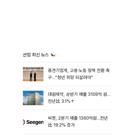
산업 최신 뉴스
중견기업계, 고용·노동 정책 전환 촉
구…“청년 희망 되살려야”
대원제약, 상반기 매출 3109억 원…
전년比 3.1%↑
씨젠, 2분기 매출 1360억원…전년
比 19.2% 증가