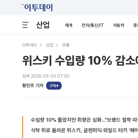
산업
재계
전자/통신/IT
자동차
중
이투데이
산업
유통
위스키 수입량 10% 감소에
입력 2026-05-05 07:00
황민주 기자
구독
수입량 10% 줄었지만 취향은 심화..."브랜드 철학 
식탁 위로 올라온 위스키, 글렌피딕·와일드 터키 '페어