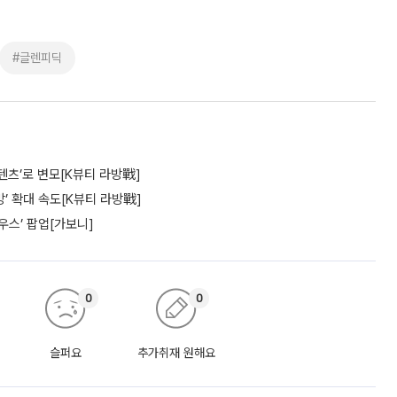
#글렌피딕
텐츠’로 변모[K뷰티 라방戰]
’ 확대 속도[K뷰티 라방戰]
우스’ 팝업[가보니]
0
0
슬퍼요
추가취재 원해요