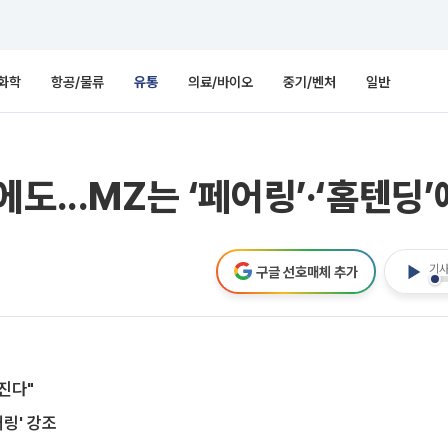
화학
항공/물류
유통
의료/바이오
중기/벤처
일반
도...MZ는 ‘페어링’·‘홈텐딩
기사
구글 선호매체 추가
따진다"
링' 강조