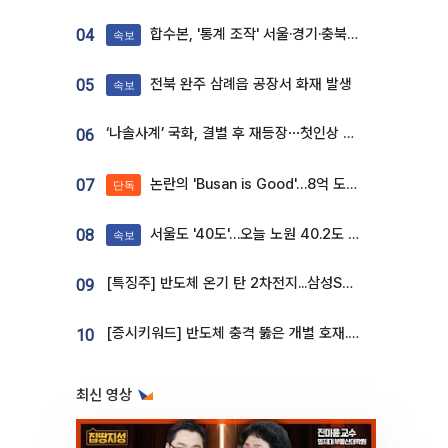
합수본, '통계 조작' 서울·경기·충북 선관위 등 추가 압수수색
04
속보
전북 완주 삼례읍 공장서 화재 발생
05
속보
‘나솔사계’ 국화, 결별 후 재등장⋯첫인상 투표 휩쓸고 ‘인기녀’ 등극
06
논란의 'Busan is Good'…8억 도시브랜드, 용산 대통령실 CI 업체가 수행
07
단독
서울도 '40도'…오늘 노원 40.2도 기록
08
속보
[특징주] 반도체 온기 탄 2차전지...삼성SDI, 장 초반 7% 넘게 껑충
09
[증시키워드] 반도체 충격 뚫은 개별 호재...포스코퓨처엠·에코프로·한화솔루션 '눈길'
10
최신 영상