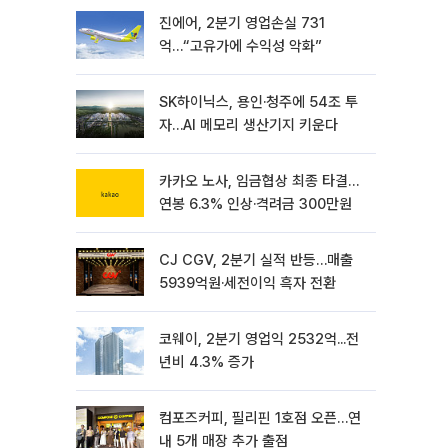
진에어, 2분기 영업손실 731
억…“고유가에 수익성 악화”
SK하이닉스, 용인·청주에 54조 투
자…AI 메모리 생산기지 키운다
카카오 노사, 임금협상 최종 타결…
연봉 6.3% 인상·격려금 300만원
CJ CGV, 2분기 실적 반등…매출
5939억원·세전이익 흑자 전환
코웨이, 2분기 영업익 2532억...전
년비 4.3% 증가
컴포즈커피, 필리핀 1호점 오픈…연
내 5개 매장 추가 출점