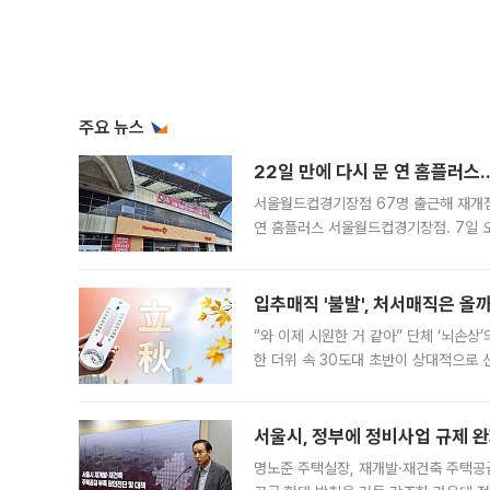
주요 뉴스
22일 만에 다시 문 연 홈플러스
서울월드컵경기장점 67명 출근해 재개점 
연 홈플러스 서울월드컵경기장점. 7일 
우유, 과일 같은 신선식품이 차근차근 자
입추매직 '불발', 처서매직은 올
“와 이제 시원한 거 같아” 단체 ‘뇌손상
한 더위 속 30도대 초반이 상대적으로
지역에 있었습니다. 7월 말에는 서풍과
서울시, 정부에 정비사업 규제 완화
명노준 주택실장, 재개발·재건축 주택공