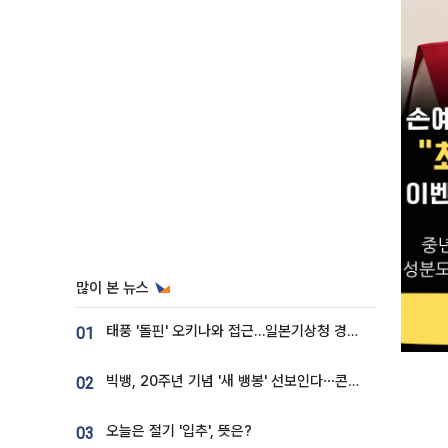
많이 본 뉴스
태풍 '돌핀' 오키나와 접근…일본기상청 경로 업데이트
01
빅뱅, 20주년 기념 '새 뱅봉' 선보인다⋯콘서트 앞두고 팝업 개최
02
오늘은 절기 '입추', 뜻은?
03