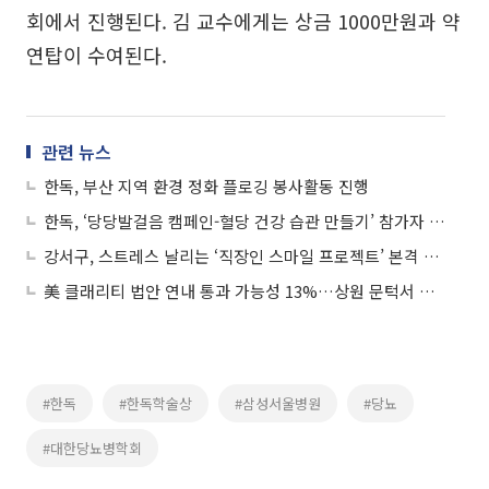
회에서 진행된다. 김 교수에게는 상금 1000만원과 약
연탑이 수여된다.
관련 뉴스
한독, 부산 지역 환경 정화 플로깅 봉사활동 진행
한독, ‘당당발걸음 캠페인-혈당 건강 습관 만들기’ 참가자 모집
강서구, 스트레스 날리는 ‘직장인 스마일 프로젝트’ 본격 가동
美 클래리티 법안 연내 통과 가능성 13%…상원 문턱서 제동
#한독
#한독학술상
#삼성서울병원
#당뇨
#대한당뇨병학회