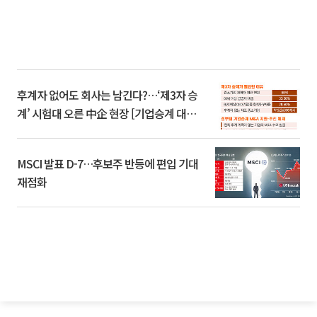
후계자 없어도 회사는 남긴다?…‘제3자 승
계’ 시험대 오른 中企 현장 [기업승계 대전
환]
MSCI 발표 D-7…후보주 반등에 편입 기대
재점화