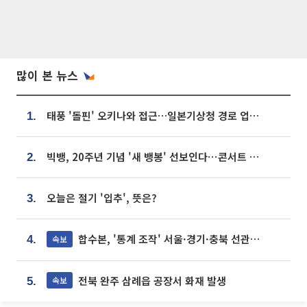
많이 본 뉴스
태풍 '돌핀' 오키나와 접근…일본기상청 경로 업데이트
1.
빅뱅, 20주년 기념 '새 뱅봉' 선보인다⋯콘서트 앞두고 팝업 개최
2.
오늘은 절기 '입추', 뜻은?
3.
합수본, '통계 조작' 서울·경기·충북 선관위 등 추가 압수수색
속보
4.
전북 완주 삼례읍 공장서 화재 발생
속보
5.