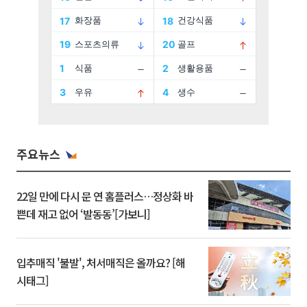
주요뉴스
22일 만에 다시 문 연 홈플러스…정상화 바
쁜데 재고 없어 ‘발동동’[가보니]
입추매직 '불발', 처서매직은 올까요? [해
시태그]