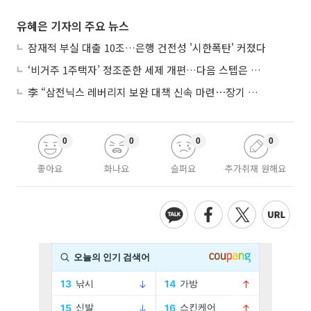
유혜은 기자의 주요 뉴스
잠재적 부실 대출 10조…은행 건전성 '시한폭탄' 커졌다
‘비거주 1주택자’ 정조준한 세제 개편…다음 스텝은 금융 대책
李 “삼전닉스 레버리지 보완 대책 신속 마련⋯장기 채무 과감히 탕감”
0
0
0
0
좋아요
화나요
슬퍼요
추가취재 원해요