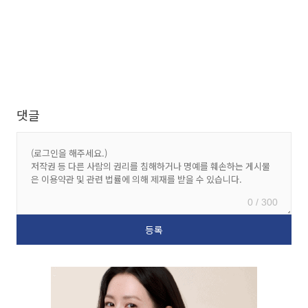
댓글
0 / 300